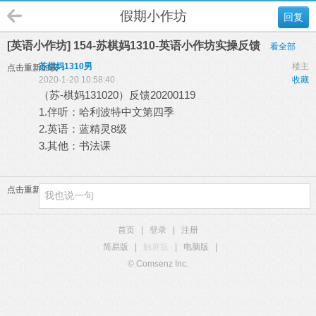
假期小作坊
回复
[英语小作坊] 154-苏棋妈1310-英语小作坊实操反馈
看全部
苏棋妈1310男
楼主
点击重新加载
2020-1-20 10:58:40
收藏
（苏-棋妈131020）反馈20200119
1.伴听：哈利波特中文第四季
2.英语：蓝精灵8级
3.其他：书法课
点击重新加载
首页
|
登录
|
注册
简易版
|
触屏版
|
电脑版
|
© Comsenz Inc.