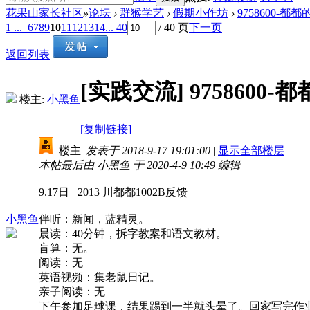
花果山家长社区
»
论坛
›
群猴学艺
›
假期小作坊
›
9758600-都
1 ...
6
7
8
9
10
11
12
13
14
... 40
/ 40 页
下一页
返回列表
[实践交流]
975860
楼主:
小黑鱼
[复制链接]
楼主
|
发表于 2018-9-17 19:01:00
|
显示全部楼层
本帖最后由 小黑鱼 于 2020-4-9 10:49 编辑
9.17日 2013 川都都1002B反馈
小黑鱼
伴听：新闻，蓝精灵。
晨读：40分钟，拆字教案和语文教材。
盲算：无。
阅读：无
英语视频：集老鼠日记。
亲子阅读：无
下午参加足球课，结果踢到一半就头晕了。回家写完作