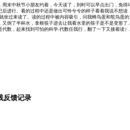
学，周末中秋节小朋友约着，今天读了，到时可以早点出门，免得
记后进行。看的过程中还是做出可怜兮兮的样子看着我说不想读
，就坐过来读了。读的过程中被内容吸引，问我蜂鸟蛋和鸵鸟蛋
又倒了半杯水，拿根筷子进去让我看水里的筷子是不是变形了…
是代数，起来找到可怕的科学-代数任我行，翻了一下又接着读）
假实践反馈记录