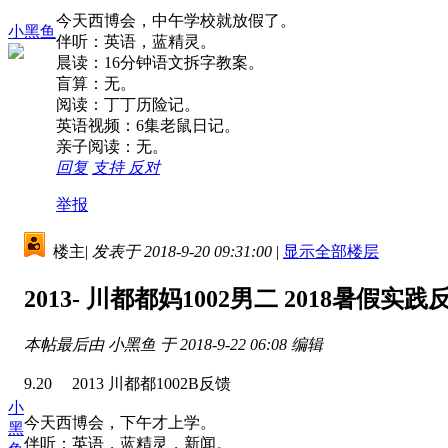
今天西博会，中午学校就放假了。
小黑鱼
伴听：英语，蓝精灵。
晨读：16分钟语文拆字教案。
盲算：无。
阅读：丁丁历险记。
英语视频：6集老鼠日记。
亲子阅读：无。
回复
支持
反对
举报
楼主
|
发表于 2018-9-20 09:31:00
|
显示全部楼层
2013- 川都都妈1002男二 2018暑假实
本帖最后由 小黑鱼 于 2018-9-22 06:08 编辑
9.20 2013 川都都1002B反馈
小
今天西博会，下午才上学。
黑
伴听：英语，蓝精灵，新闻。