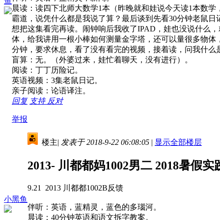
鱼
晨读：读四下北师大数学1本（昨晚就和娃说今天读1本数
霸道，说凭什么都是我说了算？最后谈到先看30分钟老鼠日
想把这集看完再读。闹钟响后我收了IPAD，娃也没说什么
体，给我讲用一根小棒如何测量金字塔，还可以量很多物体，
分钟，要求休息，看了没有看完的视频，接着读，问我什么
盲算：无。（外婆过来，娃忙着聊天，没有进行）。
阅读：丁丁历险记。
英语视频：3集老鼠日记。
亲子阅读：论语译注。
回复
支持
反对
举报
楼主
|
发表于 2018-9-22 06:08:05
|
显示全部楼层
2013- 川都都妈1002男二 2018暑
9.21 2013 川都都1002B反馈
小黑鱼
伴听：英语，蓝精灵，蓝色的多瑙河。
晨读：40分钟英语和语文拆字教案。