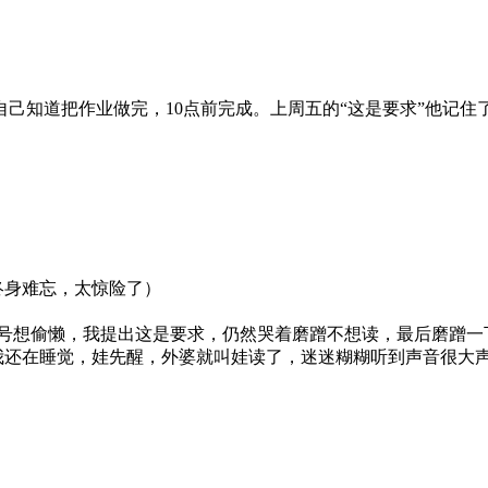
己知道把作业做完，10点前完成。上周五的“这是要求”他记住
终身难忘，太惊险了）
23号想偷懒，我提出这是要求，仍然哭着磨蹭不想读，最后磨蹭一
我还在睡觉，娃先醒，外婆就叫娃读了，迷迷糊糊听到声音很大