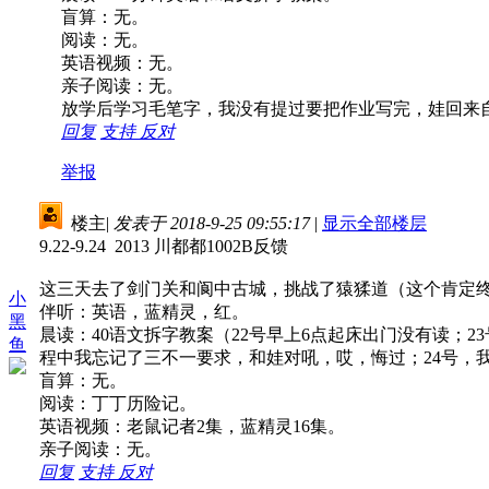
盲算：无。
阅读：无。
英语视频：无。
亲子阅读：无。
放学后学习毛笔字，我没有提过要把作业写完，娃回来自
回复
支持
反对
举报
楼主
|
发表于 2018-9-25 09:55:17
|
显示全部楼层
9.22-9.24 2013 川都都1002B反馈
这三天去了剑门关和阆中古城，挑战了猿猱道（这个肯定
小
伴听：英语，蓝精灵，红。
黑
晨读：40语文拆字教案（22号早上6点起床出门没有读；
鱼
程中我忘记了三不一要求，和娃对吼，哎，悔过；24号，
盲算：无。
阅读：丁丁历险记。
英语视频：老鼠记者2集，蓝精灵16集。
亲子阅读：无。
回复
支持
反对