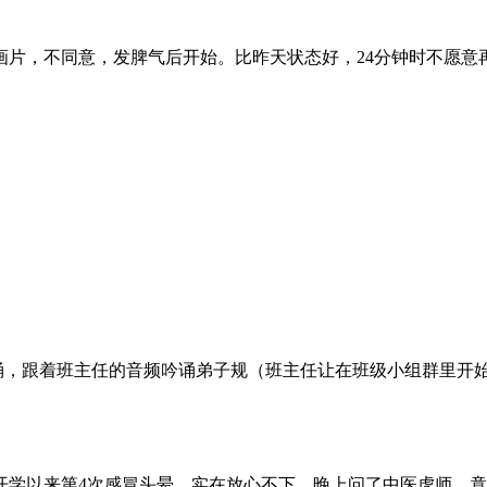
画片，不同意，发脾气后开始。比昨天状态好，24分钟时不愿意
吟诵，跟着班主任的音频吟诵弟子规（班主任让在班级小组群里开
开学以来第4次感冒头晕，实在放心不下，晚上问了中医虎师，