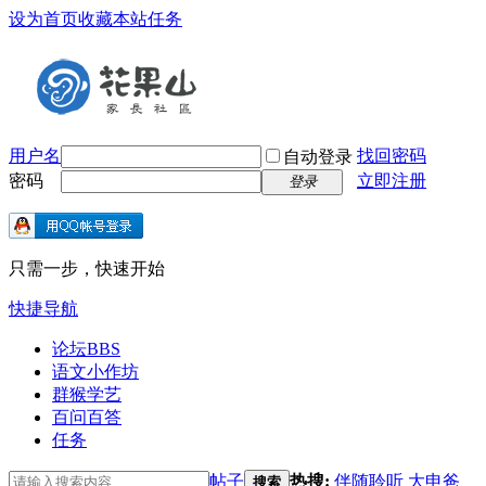
设为首页
收藏本站
任务
用户名
找回密码
自动登录
密码
立即注册
登录
只需一步，快速开始
快捷导航
论坛
BBS
语文小作坊
群猴学艺
百问百答
任务
帖子
热搜:
伴随聆听
大申爸
搜索