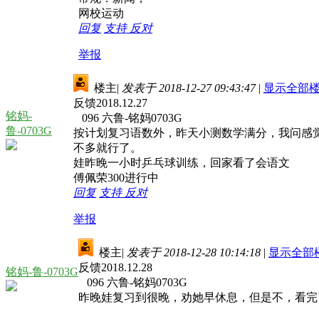
网校运动
回复
支持
反对
举报
楼主
|
发表于 2018-12-27 09:43:47
|
显示全部
反馈2018.12.27
铭妈-
096 六鲁-铭妈0703G
鲁-0703G
按计划复习语数外，昨天小测数学满分，我问感
不多就行了。
娃昨晚一小时乒乓球训练，回家看了会语文
傅佩荣300进行中
回复
支持
反对
举报
楼主
|
发表于 2018-12-28 10:14:18
|
显示全部
反馈2018.12.28
铭妈-鲁-0703G
096 六鲁-铭妈0703G
昨晚娃复习到很晚，劝她早休息，但是不，看完