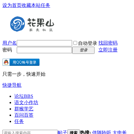
设为首页
收藏本站
任务
用户名
找回密码
自动登录
密码
立即注册
登录
只需一步，快速开始
快捷导航
论坛
BBS
语文小作坊
群猴学艺
百问百答
任务
帖子
热搜:
伴随聆听
大申爸
搜索