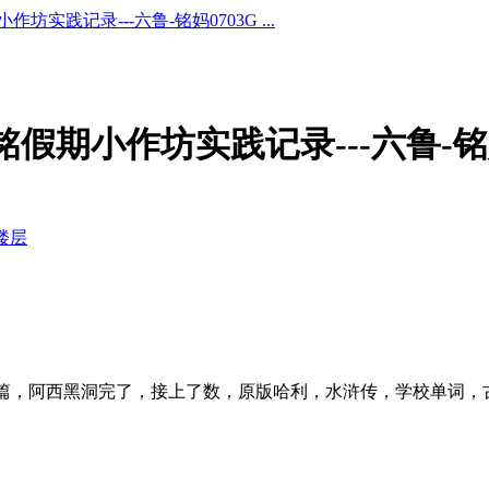
小作坊实践记录---六鲁-铭妈0703G ...
铭铭假期小作坊实践记录---六鲁-铭
楼层
4篇，阿西黑洞完了，接上了数，原版哈利，水浒传，学校单词，