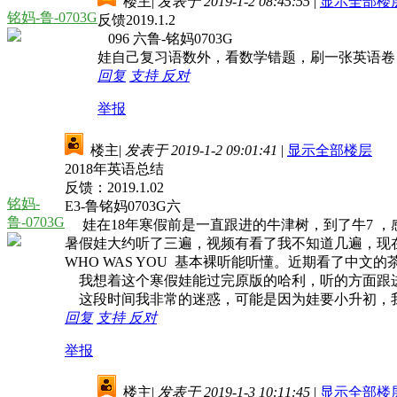
楼主
|
发表于 2019-1-2 08:45:55
|
显示全部楼
铭妈-鲁-0703G
反馈2019.1.2
096 六鲁-铭妈0703G
娃自己复习语数外，看数学错题，刷一张英语卷
回复
支持
反对
举报
楼主
|
发表于 2019-1-2 09:01:41
|
显示全部楼层
2018年英语总结
反馈：2019.1.02
铭妈-
E3-鲁铭妈0703G六
鲁-0703G
娃在18年寒假前是一直跟进的牛津树，到了牛7 
暑假娃大约听了三遍，视频有看了我不知道几遍，现在
WHO WAS YOU 基本裸听能听懂。近期看了
我想着这个寒假娃能过完原版的哈利，听的方面跟
这段时间我非常的迷惑，可能是因为娃要小升初，我
回复
支持
反对
举报
楼主
|
发表于 2019-1-3 10:11:45
|
显示全部楼