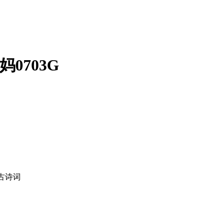
妈0703G
古诗词