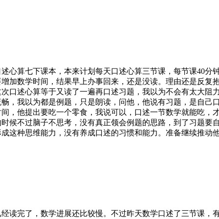
述心算七下课本，本来计划每天口述心算三节课，每节课40分钟
要增加数学时间，结果早上办事回来，还是没读。理由还是反复
这次口述心算等于又读了一遍再口述习题，我以为不会有太大阻
流畅，我以为都是例题，只是朗读，问他，他说有习题，是自己
时间，他提出要吃一个零食，我说可以，口述一节数学就能吃，
的时候不过脑子不思考，没有真正领会例题的思路，到了习题要
形成这种思维能力，没有养成口述的习惯和能力。准备继续推动
已经读完了，数学进展还比较慢。不过昨天数学口述了三节课，