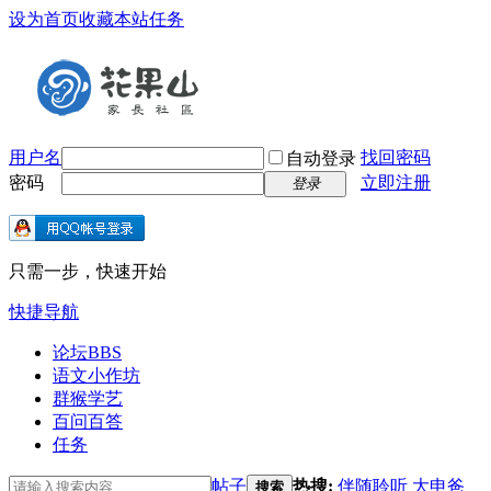
设为首页
收藏本站
任务
用户名
找回密码
自动登录
密码
立即注册
登录
只需一步，快速开始
快捷导航
论坛
BBS
语文小作坊
群猴学艺
百问百答
任务
帖子
热搜:
伴随聆听
大申爸
搜索