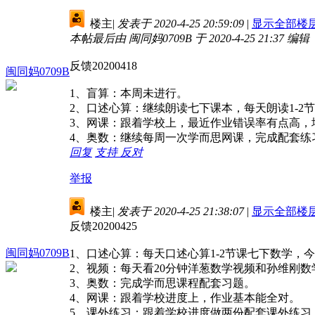
楼主
|
发表于 2020-4-25 20:59:09
|
显示全部楼
本帖最后由 闽同妈0709B 于 2020-4-25 21:37 编辑
反馈20200418
闽同妈0709B
1、盲算：本周未进行。
2、口述心算：继续朗读七下课本，每天朗读1-
3、网课：跟着学校上，最近作业错误率有点高，
4、奥数：继续每周一次学而思网课，完成配套练
回复
支持
反对
举报
楼主
|
发表于 2020-4-25 21:38:07
|
显示全部楼
反馈20200425
闽同妈0709B
1、口述心算：每天口述心算1-2节课七下数学，
2、视频：每天看20分钟洋葱数学视频和孙维刚数
3、奥数：完成学而思课程配套习题。
4、网课：跟着学校进度上，作业基本能全对。
5、课外练习：跟着学校进度做两份配套课外练习