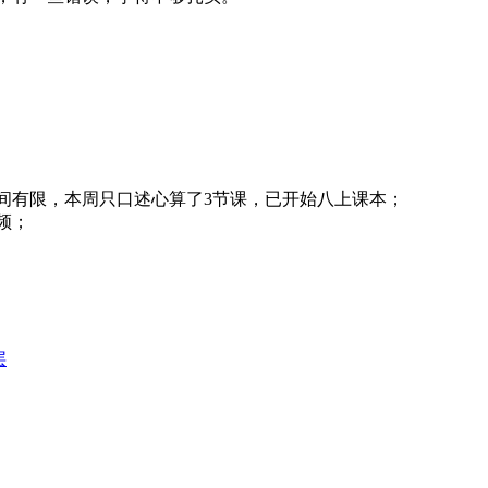
间有限，本周只口述心算了3节课，已开始八上课本；
频；
层