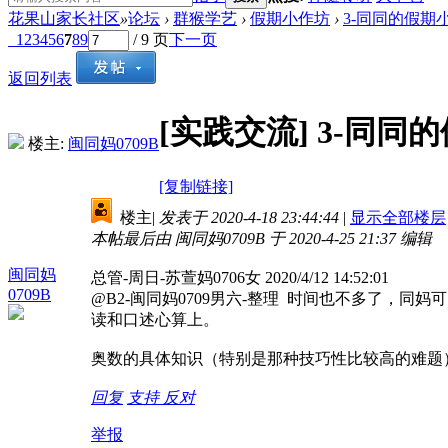
花果山家长社区
»
论坛
›
群猴学艺
›
假期小作坊
›
3-同同的假期小
1
2
3
4
5
6
7
8
9
/ 9 页
下一页
返回列表
[实践交流]
3-同同的
楼主:
闽同妈0709B
[复制链接]
楼主
|
发表于 2020-4-18 23:44:44
|
显示全部楼层
本帖最后由 闽同妈0709B 于 2020-4-25 21:37 编辑
闽同妈
总管-周日-苏萱妈0706女 2020/4/12 14:52:01
0709B
@B2-闽同妈0709男六-整理 时间也不多了
读和口述心算上。
奥数的具体知识（特别是那种技巧性比较高的难题
回复
支持
反对
举报