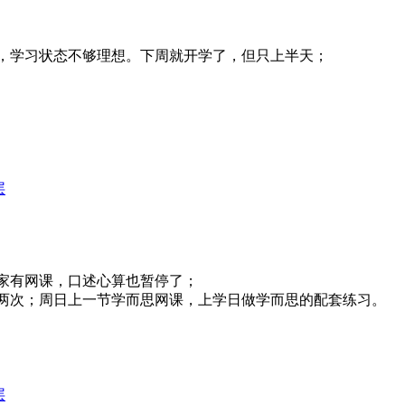
定，学习状态不够理想。下周就开学了，但只上半天；
层
家有网课，口述心算也暂停了；
两次；周日上一节学而思网课，上学日做学而思的配套练习。
层