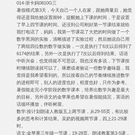
014-浙卡妈0810G三
暑假模式第3天，今天自己一个人在家，跟她商量后，她觉
得还是我给她设置闹钟，提醒她上下课的时间，于是设置
了早上四节课的时间。还没到公司刚好第一节课结束就给
我打电话了，妈妈，我第一节课花了大把的时间做了一个
数学黑洞的实验，清晰描述了实验过程，然后她说自己用
了两组四位数的数字做实验，一次是执行了6次以后得到了
6174的结果，另外一次是执行了7次以后得到结果。话语
中听兴奋，也觉得挺不可思议。我也没有多说，下节课按
时继续朗读就可以了。琢磨或者验证一些数学趣味题，我
觉得是我希望看到的。所以按着自己的节奏继续推进数学
的进程即可，别人的进度也好，程度也好，只作为参考。
暑假能走完小学阶段的数学课本，培养出数学兴趣是最大
的目标。另外语文的金苹果也希望在暑假能搞完，英语的
话循环播放，伴听树屋。
数学:按计划朗读人教版五上两节课，从29-55页，有比较
多的思考和计算结果。吴奶奶视频两节课，四上21-29课
时。
语文:金苹果三年级一节课，19-28页。朗读教案第3-5课，