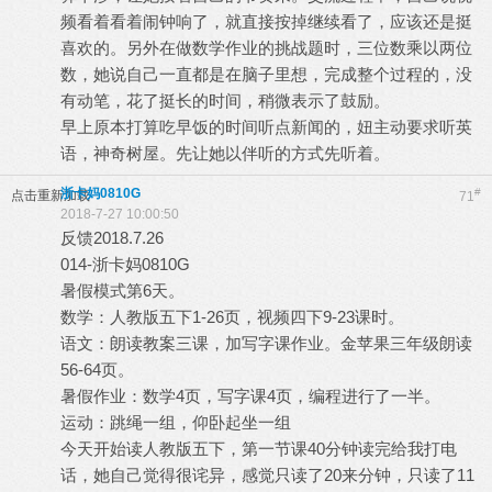
频看着看着闹钟响了，就直接按掉继续看了，应该还是挺
喜欢的。另外在做数学作业的挑战题时，三位数乘以两位
数，她说自己一直都是在脑子里想，完成整个过程的，没
有动笔，花了挺长的时间，稍微表示了鼓励。
早上原本打算吃早饭的时间听点新闻的，妞主动要求听英
语，神奇树屋。先让她以伴听的方式先听着。
浙卡妈0810G
#
点击重新加载
71
2018-7-27 10:00:50
反馈2018.7.26
014-浙卡妈0810G
暑假模式第6天。
数学：人教版五下1-26页，视频四下9-23课时。
语文：朗读教案三课，加写字课作业。金苹果三年级朗读
56-64页。
暑假作业：数学4页，写字课4页，编程进行了一半。
运动：跳绳一组，仰卧起坐一组
今天开始读人教版五下，第一节课40分钟读完给我打电
话，她自己觉得很诧异，感觉只读了20来分钟，只读了11