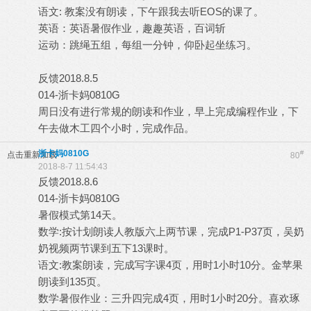
语文: 教案没有朗读，下午跟我去听EOS的课了。
英语：英语暑假作业，趣趣英语，百词斩
运动：跳绳五组，每组一分钟，仰卧起坐练习。
反馈2018.8.5
014-浙卡妈0810G
周日没有进行常规的朗读和作业，早上完成编程作业，下
午去做木工四个小时，完成作品。
浙卡妈0810G
#
点击重新加载
80
2018-8-7 11:54:43
反馈2018.8.6
014-浙卡妈0810G
暑假模式第14天。
数学:按计划朗读人教版六上两节课，完成P1-P37页，吴奶
奶视频两节课到五下13课时。
语文:教案朗读，完成写字课4页，用时1小时10分。金苹果
朗读到135页。
数学暑假作业：三升四完成4页，用时1小时20分。喜欢琢