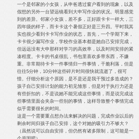
一个是邻家的小女孩，从申爸透过窗户看到的现象，以及
假想的另外一台望远镜看到大申写作业的状况。明显感觉
到的差异。邻家小女孩，差不多，正好跟卡卡一样大，三
四年级的样子，而卡卡这个暑假正好是三升四。平时我其
实也很少看到卡卡写作业的状态，首先，一个学期下来，
卡卡很少漏写作业，学校作业基本都是她自己安排完成，
但远远没有大申那样对学习的高效率，以及时间安排的紧
凑程度。卡卡的书桌很乱，书包里喜欢多带东西，不嫌
重。非常期待卡卡一件事情归一件事情，干脆利落，但是
往往5分钟，10分钟这些碎片时间很快就流逝了，很可
惜。仔细分析这个原因，是不是还是我干预过多造成的？
孩子自己安排计划的能力初见雏形，但是对于执行力还是
有些折扣的，不是说她不能完成这些事情，而是说完成这
些事情里面会夹杂一些别的事情，这样导致整个事情完成
似乎需要很长的时间。
这是一个需要重点想办法来解决的问题，完成作业以后的
剩余时间归孩子自己安排，这个对她的吸引力不够大？
（虽然说可以自由安排，但仍然有诸多限制，这可能是一
个原因吧）