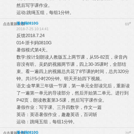
然后写字课作业。
运动:跳绳五组，每组1分钟。
浙卡妈0810G
#
点击重新加载
69
2018-7-25 10:14:41
反馈2018.7.24
014-浙卡妈0810G
暑假模式第4天。
数学:按计划朗读人教版五上两节课，从55-82页，录音内
容没有听。吴奶奶视频两节课，四上30-35课时，全部结
束。看一遍四上的视频总共花了8节课的时间，总共320分
钟。共计5小时20分钟。明天开始四下视频。
语文:金苹果三年级一节课，第一单元全部读完后，重新读
了一遍第一单元的导读部分，然后开始第二单元。进行到
P42页，朗读教案第3-5课，然后写字课作业。
暑假作业：写字课、三升四数学，作文一篇
英语：英语暑假作业，趣趣英语，百词斩
运动：跳绳五组，每组1分钟。
浙卡妈0810G
#
点击重新加载
70