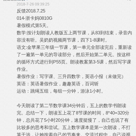
2018-7-26 09:39:25
反馈2018.7.25
014-浙卡妈0810G
暑假模式第5天。
数学:按计划朗读人教版五上两节课，从83到结束，录音内
容没有听。吴奶奶视频两节课，四下1-8课时。
语文:金苹果三年级一节课，第一单元全部读完后，重新读
了一遍第一单元的导读部分，然后开始第二单元。按这样
的循环方式进行到P55页。朗读教案第3-5课，然后写字课
作业。
暑假作业：写字课、三升四数学，英语小报（未做完）
英语：英语暑假作业，趣趣英语，百词斩
运动：跳绳五组，每组一分钟，游泳1小时。
今天朗读了第二节数学课34分钟后，五上的数学书朗读
完。总结一下，朗读五上花了8节课的时间，8*40=320分
钟，总共花了5小时20分钟，速度挺慢了，自己也说了有
比较多的思考和尝试。五上数学课本是第一次朗读，不打
算干涉，让她按着自己的节奏来。交流过程中，自己说视