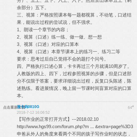
分）、五上、五下、六上、六下。然后景山课本五上（剩
余部分）五下。
三、视算：严格按照课本每一题都视算，不动笔，口述结
果，能说出过程的尝试说，但不强求。
1、朗读一个章节的内容；
2、视算（口述）练一练、做一做、想一想
3、视算（口述）对应的口算本
4、视算（口述）本章节课本上的练习一、练习二等
要求：思考过后自己觉得不会的题打个问号。
四、严格执行口述心算，卡卡再过三个月就满10周岁了。
人教版的四上、四下，过程参照视算的步骤，但是口述部
分不仅限于答案，要求详细说出过程，反复口头陈述，陈
述熟练。看进展情况，晚上留一节课时间盲算对应的口算
本。
浙卡妈0810G
#
点击重新加载
64
2018-7-12 16:06:52
【写作业的正常打开方式】---2018.02.10
http://www.hgs99.com/forum.php?m ... &extra=page%3D3
申爸从外人的角度来看两个不同的孩子写作业时的状态，