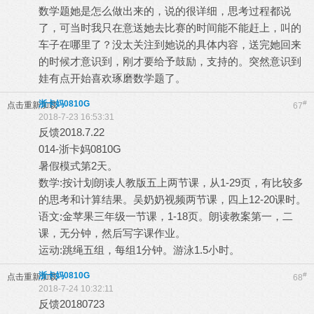
数学题她是怎么做出来的，说的很详细，思考过程都说
了，可当时我只在意送她去比赛的时间能不能赶上，叫的
车子在哪里了？没太关注到她说的具体内容，送完她回来
的时候才意识到，刚才要给予鼓励，支持的。突然意识到
娃有点开始喜欢琢磨数学题了。
浙卡妈0810G
#
点击重新加载
67
2018-7-23 16:53:31
反馈2018.7.22
014-浙卡妈0810G
暑假模式第2天。
数学:按计划朗读人教版五上两节课，从1-29页，有比较多
的思考和计算结果。吴奶奶视频两节课，四上12-20课时。
语文:金苹果三年级一节课，1-18页。朗读教案第一，二
课，无分钟，然后写字课作业。
运动:跳绳五组，每组1分钟。游泳1.5小时。
浙卡妈0810G
#
点击重新加载
68
2018-7-24 10:32:11
反馈20180723