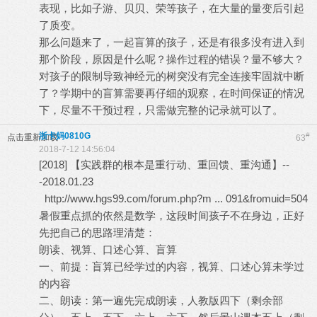
表现，比如子游、贝贝、荣等孩子，在大量的量变后引起
了质变。
那么问题来了，一起盲算的孩子，还是有很多没有进入到
那个阶段，原因是什么呢？操作过程的错误？量不够大？
对孩子的限制导致神经元的树突没有完全连接牢固就中断
了？学期中的盲算需要再仔细的观察，在时间保证的情况
下，尽量不干预过程，只需做完整的记录就可以了。
浙卡妈0810G
#
点击重新加载
63
2018-7-12 14:56:04
[2018] 【实践群的根本是重行动、重回馈、重沟通】--
-2018.01.23
http://www.hgs99.com/forum.php?m ... 091&fromuid=504
暑假重点抓的依然是数学，这段时间孩子不在身边，正好
先把自己的思路理清楚：
朗读、视算、口述心算、盲算
一、前提：盲算已经学过的内容，视算、口述心算未学过
的内容
二、朗读：第一遍先完成朗读，人教版四下（剩余部