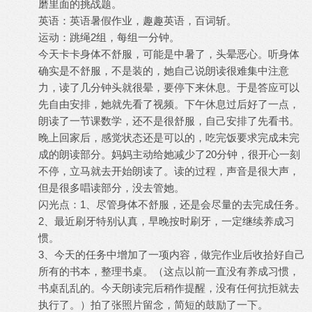
磨里面的挑战题。
英语：英语暑假作业，趣趣英语，百词斩。
运动：跳绳2组，每组一分钟。
今天卡卡身体不舒服，可能是中暑了，头晕恶心。听身体
确实是不舒服，不是装的，她自己说朗读很难集中注意
力，读了几分钟头就很晕，要停下来休息。于是答应可以
先自由安排，她就先看了视频。下午休息过后好了一点，
朗读了一节课数学，还不是很舒服，自己安排了先看书。
晚上回家后，感觉状态还是可以的，吃完饭要求完成未完
成的朗读部分。妈妈主动给她减少了20分钟，很开心一刻
不停，立马就去开始朗读了。读的过程，声音是很大声，
但是很多唱读部分，没去管她。
闪光点：1、尽管身体不舒服，还是会尽量的去完成任务。
2、最近刷牙特别认真，早晚按时刷牙，一定继续养成习
惯。
3、今天的任务中增加了一项内容，做完作业后收拾好自己
所有的书本，整理书桌。（这点以前一直没有养成习惯，
书桌乱乱的。今天朗读完后稍作提醒，没有任何抗拒就去
执行了。）拍了张照片留念，简短的鼓励了一下。