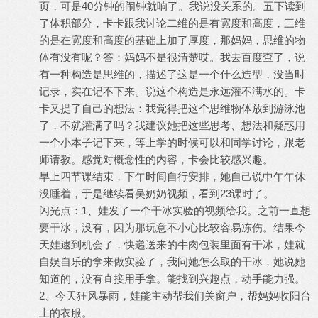
页，可是40分钟的闹钟就响了。我说没关系的。五下读到
了体积部分，卡卡跟我讨论二维的是有宽度和高度，三维
的是在宽度和高度的基础上加了厚度，那妈妈，思维的物
体有没有呢？答：妈妈不是很清楚哎。我去百度查了，说
有一种构造是思维的，描述了这是一个什么造型，没当时
记录，实在记不下来。说这个构造是永远灌不满水的。卡
卡又提了自己的想法：我觉得把这个思维物体放到游泳池
了，不就灌满了吗？我建议她把这些思考、想法和疑惑用
一个小本子记下来，等上学的时候可以和同学讨论，跟老
师请教。感觉对概念性的内容，卡会比较感兴趣。
早上四节课结束，下午时间自行安排，她自己说中午午休
没睡着，于是继续看吴奶奶视频，看到23课时了。
闪光点：1、娃发了一个干冰实验的视频给我。之前一直想
要干冰，没有，因为那玩意不小心比较容易冻伤。结果今
天娃逮到机会了，快递送来的牛肉包装里面有干冰，娃就
自娱自乐的拿来做实验了，我问她怎么取的干冰，她说她
知道的，没有直接用手拿。能找到兴趣点，动手能力强。
2、今天狂风暴雨，娃能主动帮我们关窗户，帮妈妈收阳台
上的衣服。