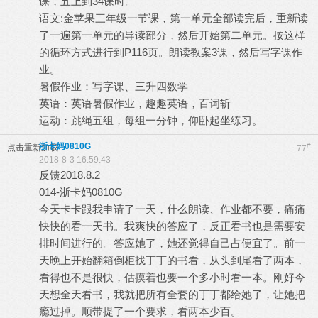
课，五上到34课时。
语文:金苹果三年级一节课，第一单元全部读完后，重新读
了一遍第一单元的导读部分，然后开始第二单元。按这样
的循环方式进行到P116页。朗读教案3课，然后写字课作
业。
暑假作业：写字课、三升四数学
英语：英语暑假作业，趣趣英语，百词斩
运动：跳绳五组，每组一分钟，仰卧起坐练习。
浙卡妈0810G
#
点击重新加载
77
2018-8-3 16:59:43
反馈2018.8.2
014-浙卡妈0810G
今天卡卡跟我申请了一天，什么朗读、作业都不要，痛痛
快快的看一天书。我爽快的答应了，反正看书也是需要安
排时间进行的。答应她了，她还觉得自己占便宜了。前一
天晚上开始翻箱倒柜找丁丁的书看，从头到尾看了两本，
看得也不是很快，估摸着也要一个多小时看一本。刚好今
天想全天看书，我就把所有全套的丁丁都给她了，让她把
瘾过掉。顺带提了一个要求，看两本少百。