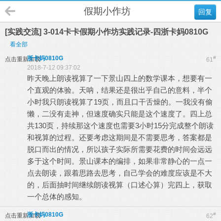
假期小作坊
回复
[实践交流] 3-014卡卡假期小作坊实践记录-四浙卡妈0810G
看全部
浙卡妈0810G
#
点击重新加载
61
2018-7-12 09:37:02
昨天晚上朗读视算了一下景山四上的数学课本，想要有一
个直观的体验。天呐，结果还是很出乎自己的意料，半个
小时我只朗读视算了19页，而且口干舌燥的。一我没有偷
懒，二没有走神，但速度确实只能是这个速度了。四上总
共130页，持续那这个速度也需要3小时15分完成整个朗读
和视算的过程。还要考虑这期间是不需要思考，答案都是
脱口而出的情况，所以孩子实际所需要花费的时间会远远
多于这个时间。景山课本的编排，如果非常静心的一点一
点去朗读，跟着思路去思考，自己学会的难度应该是不大
的，后面抽时间继续朗读视算（口述心算）完四上，获取
一个总体的感知。
浙卡妈0810G
#
点击重新加载
62