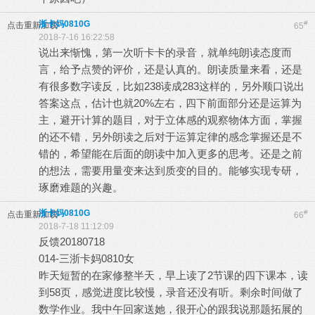
浙卡妈0810G
#
点击重新加载
65
2018-7-16 16:22:58
说出来惭愧，第一次听卡卡的录音，就单纯朗读态度而
言，给予点赞的评价，还是认真的。朗读质量来看，还是
有很多数字读反，比如238读成283这样的，另外顺口说出
答案这点，估计也就20%左右，四下前面部分还是运算为
主，避开计算的题目，对于立体感的观察物体方面，掌握
的还不错，另外朗读之后对于运算定律的感念掌握还是不
错的，希望能在后面的朗读中加入更多的思考。还是之前
的想法，需要用量变来达到质变的目的。能够实现专研，
琢磨难题的兴趣。
浙卡妈0810G
#
点击重新加载
66
2018-7-18 11:12:09
反馈20180718
014-三浙卡妈0810女
昨天短暂的在家修整半天，早上读了2节课的四下课本，读
到58页，感觉进度比较慢，录音还没有听。剩余时间做了
数学作业。我中午回家送她，很开心的跟我说那题拓展的