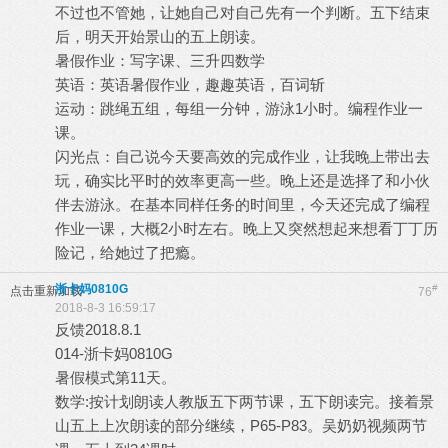
不过也不管她，让她自己对自己先有一个判断。五下结束
后，明天开始景山的五上朗读。
暑假作业：写字课、三升四数学
英语：英语暑假作业，趣趣英语，百词斩
运动：跳绳五组，每组一分钟，游泳1小时。编程作业一
课。
闪光点：自己说今天要高效的完成作业，让我晚上带出去
玩，确实比平时的效率更高一些。晚上还是选择了和小伙
伴去游泳。在基本同样任务的时间里，今天还完成了编程
作业一课，大概2小时左右。晚上又突然想起来想看丁丁历
险记，给她过了把瘾。
浙卡妈0810G
#
点击重新加载
76
2018-8-3 16:59:17
反馈2018.8.1
014-浙卡妈0810G
暑假模式第11天。
数学:按计划朗读人教版五下两节课，五下朗读完。接着景
山五上上次朗读的部分继续，P65-P83。吴奶奶视频两节