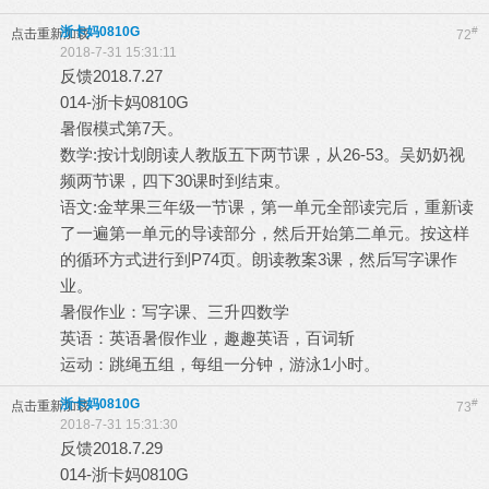
浙卡妈0810G
#
点击重新加载
72
2018-7-31 15:31:11
反馈2018.7.27
014-浙卡妈0810G
暑假模式第7天。
数学:按计划朗读人教版五下两节课，从26-53。吴奶奶视
频两节课，四下30课时到结束。
语文:金苹果三年级一节课，第一单元全部读完后，重新读
了一遍第一单元的导读部分，然后开始第二单元。按这样
的循环方式进行到P74页。朗读教案3课，然后写字课作
业。
暑假作业：写字课、三升四数学
英语：英语暑假作业，趣趣英语，百词斩
运动：跳绳五组，每组一分钟，游泳1小时。
浙卡妈0810G
#
点击重新加载
73
2018-7-31 15:31:30
反馈2018.7.29
014-浙卡妈0810G