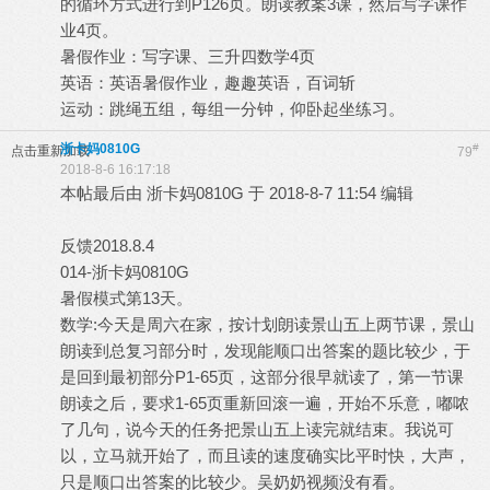
的循环方式进行到P126页。朗读教案3课，然后写字课作
业4页。
暑假作业：写字课、三升四数学4页
英语：英语暑假作业，趣趣英语，百词斩
运动：跳绳五组，每组一分钟，仰卧起坐练习。
浙卡妈0810G
#
点击重新加载
79
2018-8-6 16:17:18
本帖最后由 浙卡妈0810G 于 2018-8-7 11:54 编辑
反馈2018.8.4
014-浙卡妈0810G
暑假模式第13天。
数学:今天是周六在家，按计划朗读景山五上两节课，景山
朗读到总复习部分时，发现能顺口出答案的题比较少，于
是回到最初部分P1-65页，这部分很早就读了，第一节课
朗读之后，要求1-65页重新回滚一遍，开始不乐意，嘟哝
了几句，说今天的任务把景山五上读完就结束。我说可
以，立马就开始了，而且读的速度确实比平时快，大声，
只是顺口出答案的比较少。吴奶奶视频没有看。