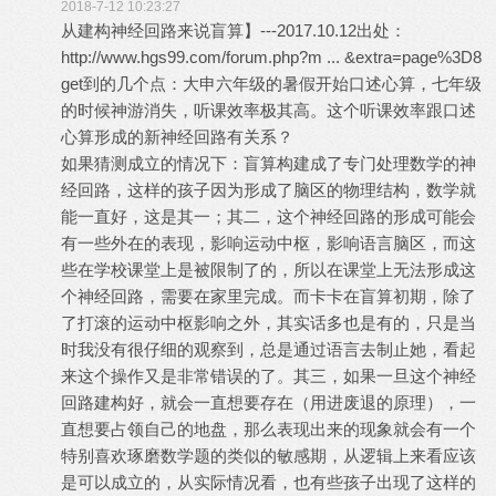
2018-7-12 10:23:27
从建构神经回路来说盲算】---2017.10.12出处：
http://www.hgs99.com/forum.php?m ... &extra=page%3D8
get到的几个点：大申六年级的暑假开始口述心算，七年级
的时候神游消失，听课效率极其高。这个听课效率跟口述
心算形成的新神经回路有关系？
如果猜测成立的情况下：盲算构建成了专门处理数学的神
经回路，这样的孩子因为形成了脑区的物理结构，数学就
能一直好，这是其一；其二，这个神经回路的形成可能会
有一些外在的表现，影响运动中枢，影响语言脑区，而这
些在学校课堂上是被限制了的，所以在课堂上无法形成这
个神经回路，需要在家里完成。而卡卡在盲算初期，除了
了打滚的运动中枢影响之外，其实话多也是有的，只是当
时我没有很仔细的观察到，总是通过语言去制止她，看起
来这个操作又是非常错误的了。其三，如果一旦这个神经
回路建构好，就会一直想要存在（用进废退的原理），一
直想要占领自己的地盘，那么表现出来的现象就会有一个
特别喜欢琢磨数学题的类似的敏感期，从逻辑上来看应该
是可以成立的，从实际情况看，也有些孩子出现了这样的