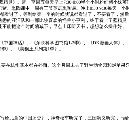
蓝精灵》。周一至周五每天早上7:30-8:00半个小时粉红猪小
。熏陶课中一周有三节英语熏陶课。晚上8:30-9:30每天一小
本都看过了，等到给第一季的时候就说都看过了，不要看了，然
悉的汪汪队和一部比较喜欢的怪兽小亨利，终于看上了蓝精灵，1
能不能把这个时间缩减下，早点上床听天书，想想怎么操作好。
这个月看了《中国神话》、《亲亲科学图书馆1-2季》、《DK漫画人
2季》、《美猴王系列第1季》。
只要在杭州基本都在外面。这个月周末去了野生动物园和烂苹果
、《 写给儿童的中国历史》，神奇校车听完了，三国演义听完，写