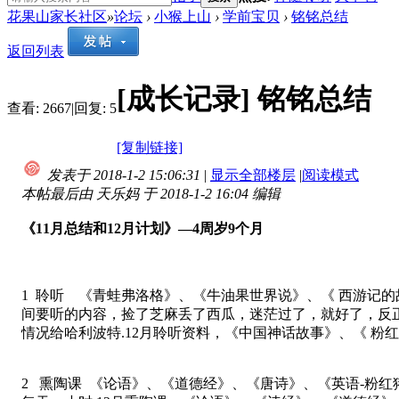
花果山家长社区
»
论坛
›
小猴上山
›
学前宝贝
›
铭铭总结
返回列表
[成长记录]
铭铭总结
查看:
2667
|
回复:
5
[复制链接]
发表于 2018-1-2 15:06:31
|
显示全部楼层
|
阅读模式
本帖最后由 天乐妈 于 2018-1-2 16:04 编辑
《11月总结和12月计划》—4周岁9个月
1 聆听 《青蛙弗洛格》、《牛油果世界说》、《 西游记的
间要听的内容，捡了芝麻丢了西瓜，迷茫过了，就好了，反正
情况给哈利波特.12月聆听资料，《中国神话故事》、《 粉
2 熏陶课 《论语》、《道德经》、《唐诗》、《英语-粉红猪