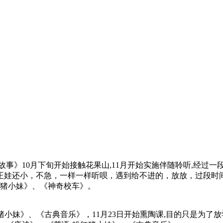
故事》10月下旬开始接触花果山,11月开始实施伴随聆听,经过
娃还小，不急，一样一样听呗，遇到给不进的，放放，过段时间再
红猪小妹》、《神奇校车》。
小妹》、《古典音乐》，11月23日开始熏陶课,目的只是为了放