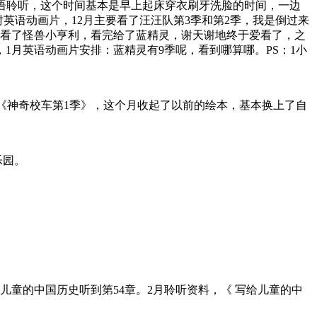
妹英语聆听，这个时间基本是早上起床穿衣刷牙洗脸的时间，一边
时英语动画片，12月主要看了汪汪队第3季和第2季，我是倒过来
后看了怪兽小亨利，看完给了蓝精灵，谢天谢地终于爱看了，之
月英语动画片安排：蓝精灵有9季呢，看到哪算哪。PS：1小
体》、《神奇校车第1季》，这个月收起了以前的绘本，基本换上了自
乐园。
给儿童的中国历史听到第54章。2月聆听资料，《 写给儿童的中