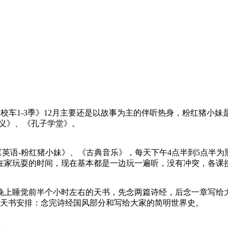
神奇校车1-3季》12月主要还是以故事为主的伴听热身，粉红猪
演义》、《孔子学堂》。
《英语-粉红猪小妹》、《古典音乐》，每天下午4点半到5点半
在家玩耍的时间，现在基本都是一边玩一遍听，没有冲突，各课
天晚上睡觉前半个小时左右的天书，先念两篇诗经，后念一章写给
月天书安排：念完诗经国风部分和写给大家的简明世界史。