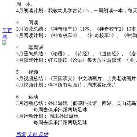
周一本。
4月朗读计划：我教幼儿学古诗2-5，一周朗读一本，每
3 阅读
3月阅读总结：《神奇校车1》11本、《神奇校车2》10
千百
4月阅读计划：《神奇校车4》、《神奇校车5》、《牛津
慧
4 熏陶课
3月熏陶总结：《论语》、《诗经》、《道德经》、《唐
4月熏陶计划：虹云朗读《论语》每天放学后熏陶一小时
5 视频
3月视频总结：《三国演义》中文动画片、上美老动画片、《神
4月视频计划：停掉所有动画片，周末看纪录片
6 运动
3月运动总结：外出游玩（低碳科技馆、西湖、吴山花鸟
每周去俱乐部踢两场足球
4月运动计划： 周末外出游玩
每周去俱乐部踢两场足球
回复
支持
反对