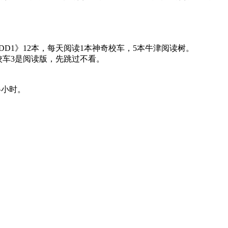
DD1》12本，每天阅读1本神奇校车，5本牛津阅读树。
校车3是阅读版，先跳过不看。
半小时。