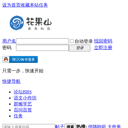
设为首页
收藏本站
任务
用户名
找回密码
自动登录
密码
立即注册
登录
只需一步，快速开始
快捷导航
论坛
BBS
语文小作坊
群猴学艺
百问百答
任务
帖子
热搜:
伴随聆听
大申爸
搜索