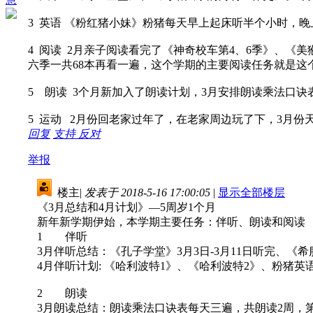
3 英语 《粉红猪小妹》粉猪每天早上起床听半个小时，
4 阅读 2月亲子阅读看完了《神奇校车第4、6季》、《美
六季一共68本再看一遍，这个学期的主要阅读任务就是这
5 朗读 3个月新加入了朗读计划，3月安排朗读乘法口
5 运动 2月份回老家过年了，在老家周边玩了下，3月
回复
支持
反对
举报
楼主
|
发表于 2018-5-16 17:00:05
|
显示全部楼层
《3月总结和4月计划》—5周岁1个月
新年新学期伊始，本学期主要任务：伴听、朗读和阅读
1 伴听
3月伴听总结：《孔子学堂》3月3日-3月11日听完、《希腊
4月伴听计划: 《哈利波特1》、《哈利波特2》、粉猪
2 朗读
3月朗读总结：朗读乘法口诀表每天三遍，共朗读2周，