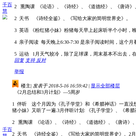
千百
2 熏陶课 《论语》、《诗经》、《道德经》、《唐诗》
慧
2 天书 《诗经全鉴》、《写给大家的简明世界史》。
3 英语 《粉红猪小妹》粉猪每天早上起床听半个小时，
4 亲子阅读 每天晚上6:30-7:30 是亲子阅读时间，
5 运动 1月天气较冷，除了足球课，周末基本不出去，
回复
支持
反对
举报
楼主
|
发表于 2018-5-16 16:59:42
|
显示全部楼层
《2月总结和3月计划》—5周岁
1 伴听 这个月因为《孔子学堂》和《希腊神话》一直没
猪小妹》又听了一遍.3月伴听计划: 《孔子学堂》、《希
2 熏陶课 《论语》、《诗经》、《道德经》、《唐诗》
千百
2 天书 《诗经全鉴》、《写给大家的简明世界史》。2
慧