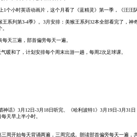
晚上1个小时英语动画片，这个月看了《蓝精灵》第一季，《汪汪
猴王系列第3-4季》。3月安排：美猴王系列32本全部看完了，
个。
诀表每天三遍，部首偏旁每天一遍。
份天气暖和了，计划安排每个周末出游一趟，每周2次足球课。
神话》3月12日-3月18日听完、《哈利波特1》3月19日-3月3
英语每天早上半小时。
第三周开始每天背诵两遍，三周完成。朗读部首偏旁每天一遍，共