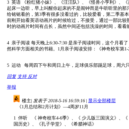
3 英语 《粉红猪小妹》、《汪汪队》、《怪兽小亨利》、《
起床一边听，早上叫醒你起床的不是闹钟而是牛听听里的那只猪
给铭铭看的，第3季有很多没看过的，比较爱看，第二季基
前刚开始看英语动画片的时候给过，不接受，通过一部比较熟
时的动画片时间有点长，虽然中间还包括洗澡的时间，看看
4 亲子阅读 每天晚上6:30-7:30 是亲子阅读时间，
然科学方面相关的书籍。1月亲子阅读安排：《神奇校车第1-
5 运动 每周四下午和周日上午，足球俱乐部踢足球，周六
回复
支持
反对
举报
楼主
|
发表于 2018-5-16 16:59:16
|
显示全部楼层
《1月总结和2月计划》—4周岁11月
1 伴听 《 神奇校车4-6季》、《 少儿版三国演义》
国历史》、《孔子学堂》、《希腊神话》