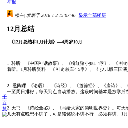
举报
楼主
|
发表于 2018-1-2 15:07:46
|
显示全部楼层
12月总结
《12月总结和1月计划》—4周岁10月
1 聆听 《中国神话故事》、《粉红猪小妹1-4季》、《 
着听。1月聆听资料，《 神奇校车4-5季》、《 少儿版三国
2 熏陶课 《论语》、《诗经》、《道德经》、《唐诗》、
一至周日排好，每天到点自动播放。这段时间基本是放学后
千
百
2 天书 《诗经全鉴》、《写给大家的简明世界史》。每
慧
几天有点晚想不讲了，可是铭铭说不讲不行，必须得讲。1