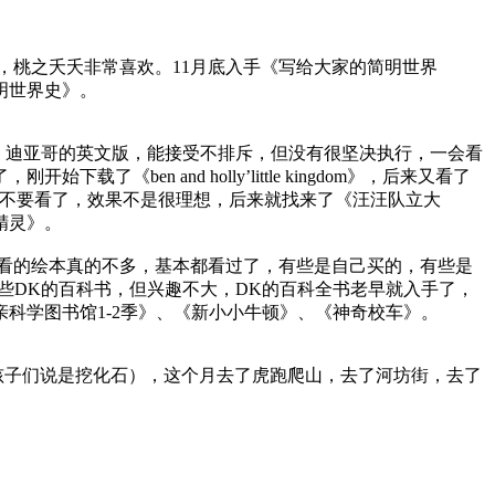
，桃之夭夭非常喜欢。11月底入手《写给大家的简明世界
明世界史》。
给英语动画片，以前也给过朵拉、迪亚哥的英文版，能接受不排斥，但没有很坚决执行，一会看
n and holly’little kingdom》，后来又看了
有时看了一会就说不要看了，效果不是很理想，后来就找来了《汪汪队立大
精灵》。
好看的绘本真的不多，基本都看过了，有些是自己买的，有些是
些DK的百科书，但兴趣不大，DK的百科全书老早就入手了，
科学图书馆1-2季》、《新小小牛顿》、《神奇校车》。
孩子们说是挖化石），这个月去了虎跑爬山，去了河坊街，去了