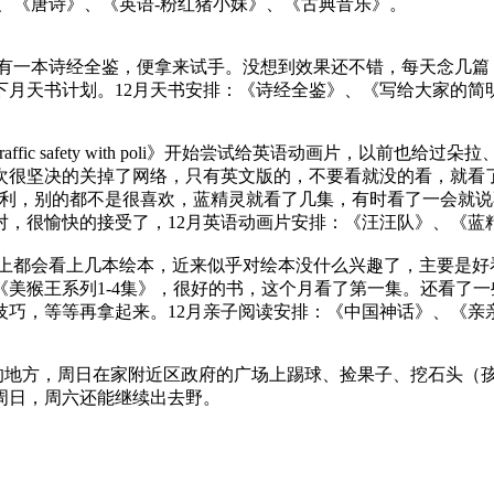
》、《唐诗》、《英语-粉红猪小妹》、《古典音乐》。
边有一本诗经全鉴，便拿来试手。没想到效果还不错，每天念几篇
下月天书计划。12月天书安排：《诗经全鉴》、《写给大家的简
 magic key》,《Traffic safety with poli》开始尝试
掉了网络，只有英文版的，不要看就没的看，就看了，刚开始下载了《be
h poli》，除了变形警车珀利，别的都不是很喜欢，蓝精灵就看了几集，
对，很愉快的接受了，12月英语动画片安排：《汪汪队》、《蓝
晚上都会看上几本绘本，近来似乎对绘本没什么兴趣了，主要是
美猴王系列1-4集》，很好的书，这个月看了第一集。还看了一
巧，等等再拿起来。12月亲子阅读安排：《中国神话》、《亲亲
点的地方，周日在家附近区政府的广场上踢球、捡果子、挖石头（
周日，周六还能继续出去野。