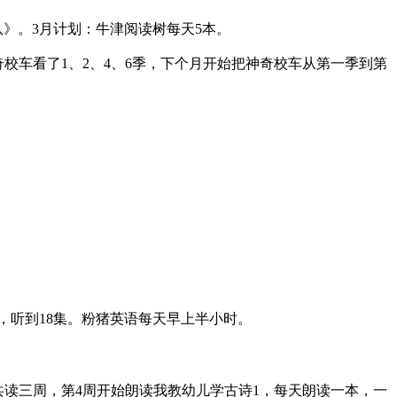
队》。3月计划：牛津阅读树每天5本。
神奇校车看了1、2、4、6季，下个月开始把神奇校车从第一季到第
1日，听到18集。粉猪英语每天早上半小时。
读三周，第4周开始朗读我教幼儿学古诗1，每天朗读一本，一