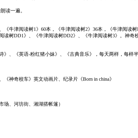
天朗读一遍。
本、《牛津阅读树1》60本，《牛津阅读树2》36本，《牛津阅读树
阅读树DD1》、《牛津阅读树DD2》、《牛津阅读树3》。神奇
诗》、《英语-粉红猪小妹》、《古典音乐》，每天两样，每样
.
奇校车》英文动画片、纪录片《Born in china》
市场、河坊街、湘湖搭帐篷）