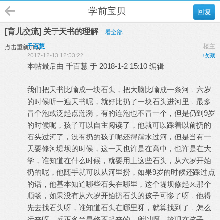
学前宝贝
回复
[育儿交流] 关于天书的理解
看全部
千百慧
楼主
点击重新加载
2017-12-13 12:53:22
收藏
本帖最后由 千百慧 于 2018-1-2 15:10 编辑
我们把天书比喻成一块石头，把大脑比喻成一条河，六岁
的时候听一遍天书呢，就好比扔了一块石头进河里，最多
冒个泡或泛起点涟漪，有的连泡也不冒一个，但是仍到9岁
的时候呢，孩子可以自主阅读了，他就可以踩着以前扔的
石头过河了，没有扔的孩子呢还得蹚水过河，但是当有一
天要修河堤坝的时候，这一天也许是在高中，也许是在大
学，谁知道在什么时候，就要用上这些石头，从六岁开始
扔的呢，他随手就可以从河里捞，如果9岁的时候还踩过点
的话，他基本知道哪些石头在哪里，这个堤坝修起来那个
顺畅，如果没有从六岁开始扔石头的孩子可惨了呀，他得
先去找石头呀，谁知道石头在哪里呀，就算找到了，怎么
运来呀，反正多半是修不起来的，所以啊，趁现在孩子