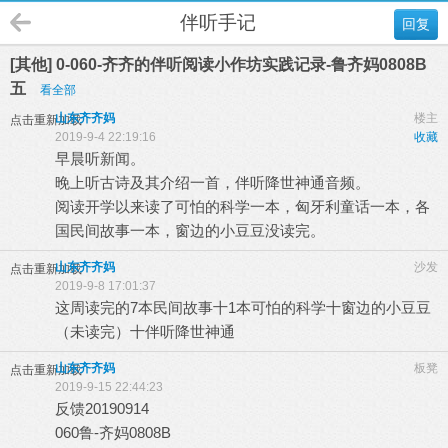
伴听手记
回复
[其他] 0-060-齐齐的伴听阅读小作坊实践记录-鲁齐妈0808B
五
看全部
山东齐齐妈
楼主
点击重新加载
2019-9-4 22:19:16
收藏
早晨听新闻。
晚上听古诗及其介绍一首，伴听降世神通音频。
阅读开学以来读了可怕的科学一本，匈牙利童话一本，各
国民间故事一本，窗边的小豆豆没读完。
山东齐齐妈
沙发
点击重新加载
2019-9-8 17:01:37
这周读完的7本民间故事十1本可怕的科学十窗边的小豆豆
（未读完）十伴听降世神通
山东齐齐妈
板凳
点击重新加载
2019-9-15 22:44:23
反馈20190914
060鲁-齐妈0808B