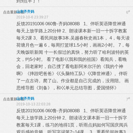
到9点半了！
山东齐齐妈
#
点击重新加载
6
2019-10-6 23:39:27
反馈20191006 060鲁-齐妈0808B 1、伴听英语降世神通
每天上放学路上20分钟 2、朗读课本新一旧一十拆字教案
毎天2课 3、看民间故事3本.吴越春秋史画1本， 4，每天读
荷塘月色一遍 6，毎周打篮球1.5小时，画画2小时。 7，每
天晚饭听新闻 十一长假过的真快，努力听了哈利波特的英
文，约5小时。 看了电影巜我和我的祖国》看阅兵，看晚
会，回老家时，自己捜了看电影阿米尔汗的《我的个神
啊》《摔跤吧爸爸》巜头脑特工队》巜降世神通》。伴听
了一点古诗。爬了山。作业都是自己完成的，没用陪。 画
思维导图《刘备》，和巜单元总结导图，爱国情怀》
山东齐齐妈
#
点击重新加载
7
2019-10-13 22:03:28
反馈20191006 060鲁-齐妈0808B 1、伴听英语降世神通
每天上放学路上20分钟 2、朗读语文课本新一旧一十拆字
教案毎天1课，练习的地得1页，听雨点妈如何写国庆阅兵
观后感的音频。听写字词第7~14课。 3、重看民间故事3