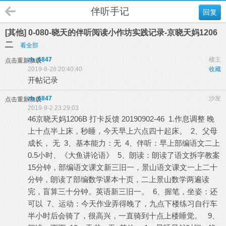
伴听手记
回复
[其他] 0-080-晓天的伴听阅读小作坊实践记录-京晓天妈1206
二
看全部
zh_6847
楼主
点击重新加载
2019-8-28 20:40:40
收藏
开帖记录
zh_6847
沙发
点击重新加载
2019-9-2 23:29:03
46京晓天妈1206B 打卡反馈 20190902-46 1.作息调整 晚
上十点半上床，秒睡，今天早上六点四十起床。 2、父母
成长， 无 3、基本能力：无 4、伴听：早上部编语文二上
0.5小时、《大鱼讲论语》 5、朗读：朗读了语文拆字教案
15分钟，部编语文课文新三旧一，景山语文课文一上二十
分钟，朗读了部编数学课本十页，二上景山数学两遍读
完，盲算三十分钟。英语新三旧一。 6、握笔，坐姿：还
可以 7、运动：今天作业弄得晚了，九点下楼练习自行车
半小时后会骑了，很高兴，一直骑到十点上楼睡觉。 9、