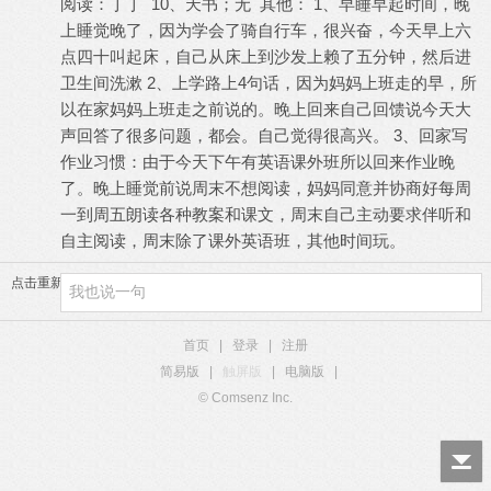
阅读：丁丁 10、天书；无 其他： 1、早睡早起时间，晚
上睡觉晚了，因为学会了骑自行车，很兴奋，今天早上六
点四十叫起床，自己从床上到沙发上赖了五分钟，然后进
卫生间洗漱 2、上学路上4句话，因为妈妈上班走的早，所
以在家妈妈上班走之前说的。晚上回来自己回馈说今天大
声回答了很多问题，都会。自己觉得很高兴。 3、回家写
作业习惯：由于今天下午有英语课外班所以回来作业晚
了。晚上睡觉前说周末不想阅读，妈妈同意并协商好每周
一到周五朗读各种教案和课文，周末自己主动要求伴听和
自主阅读，周末除了课外英语班，其他时间玩。
点击重新加载
首页
|
登录
|
注册
简易版
|
触屏版
|
电脑版
|
© Comsenz Inc.