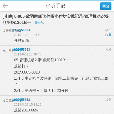
伴听手记
回复
[其他] 0-065-欣羽的阅读伴听小作坊实践记录-管理机动2-浙-
欣羽妈1301B一
看全部
909055653
楼主
点击重新加载
2019-7-24 11:46:58
收藏
开贴记录
909055653
沙发
点击重新加载
2019-8-11 10:38:45
65-管理机动2-浙-欣羽妈1301B一
反馈打卡
20190805-0810
1.伴听史记哈里波特第一部第二部听完，已经开始第三部
了
2.伴听英语书三上每天15-20分钟
909055653
板凳
点击重新加载
2019-8-27 15:33:19
反馈20190826