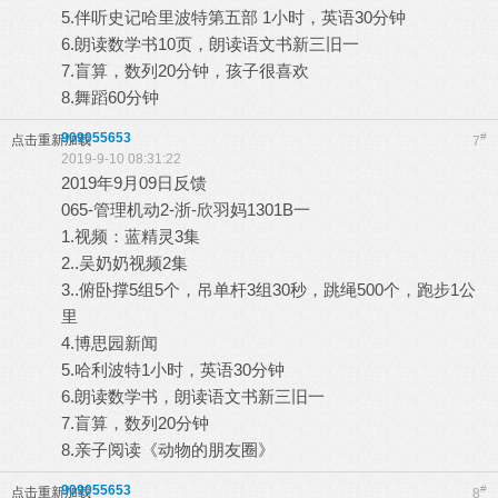
5.伴听史记哈里波特第五部 1小时，英语30分钟
6.朗读数学书10页，朗读语文书新三旧一
7.盲算，数列20分钟，孩子很喜欢
8.舞蹈60分钟
909055653
#
点击重新加载
7
2019-9-10 08:31:22
2019年9月09日反馈
065-管理机动2-浙-欣羽妈1301B一
1.视频：蓝精灵3集
2..吴奶奶视频2集
3..俯卧撑5组5个，吊单杆3组30秒，跳绳500个，跑步1公
里
4.博思园新闻
5.哈利波特1小时，英语30分钟
6.朗读数学书，朗读语文书新三旧一
7.盲算，数列20分钟
8.亲子阅读《动物的朋友圈》
909055653
#
点击重新加载
8