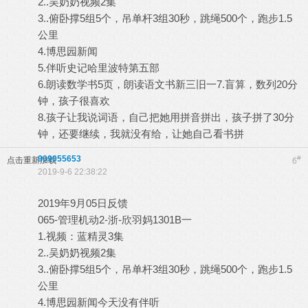
2..吴奶奶视频2集
3..俯卧撑5组5个，吊单杆3组30秒，跳绳500个，跑步1.5
公里
4.博思园新闻
5.伴听史记哈里波特第五部
6.朗读数学书5页，朗读语文书新三旧一7.盲算，数列20分
钟，孩子很喜欢
8.孩子让我说词语，自己把她用拼音拼出，孩子拼了30分
钟，还要继续，我就没有给，让她自己看书拼
909055653
#
点击重新加载
6
2019-9-6 22:38:22
2019年9月05日反馈
065-管理机动2-浙-欣羽妈1301B一
1.视频：蓝精灵3集
2..吴奶奶视频2集
3..俯卧撑5组5个，吊单杆3组30秒，跳绳500个，跑步1.5
公里
4.博思园新闻今天没有伴听