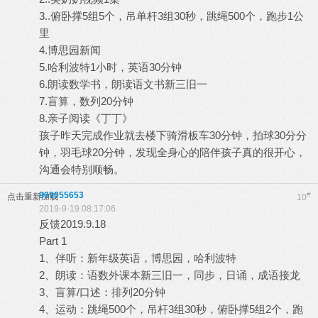
3..俯卧撑5组5个，吊单杆3组30秒，跳绳500个，跑步1公
里
4.博思园新闻
5.哈利波特1小时，英语30分钟
6.朗读数学书，朗读语文书新三旧一
7.盲算，数列20分钟
8.亲子阅读《丁丁》
孩子昨天完成作业就去楼下骑滑板车30分钟，拍球30分分
钟，羽毛球20分钟，发现全身心的陪伴孩子真的很开心，
沟通会特别顺畅。
909055653
#
点击重新加载
10
2019-9-19 08:17:06
反馈2019.9.18
Part 1
1、伴听：新年级英语，博思园，哈利波特
2、朗读：语数外课本新三旧一，同步，日诵，成语接龙
3、盲算/口述：排列20分钟
4、运动：跳绳500个，吊杆3组30秒，俯卧撑5组2个，跑