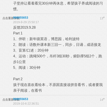
子坚持让看着看完30分钟再休息，希望孩子养成阅读的习
惯。
909055653
#
点击重新加载
13
2019-9-29 15:50:17
反馈2019.9.28
Part 1
1、伴听：新年级英语，博思园，哈利波特
2、朗读：语数外课本新三旧一，同步，日诵，成语接龙
3、盲算/口述：20分钟
4、运动：跳绳500个，吊杆3组30秒，俯卧撑5组2个，跑
步1公里
5、阅读：30分钟
Part 2
孩子现在喜欢看绘本，不原因直接读拼音看书，或者要我
亲子阅读，在看书
909055653
#
点击重新加载
14
2019-10-6 22:36:51