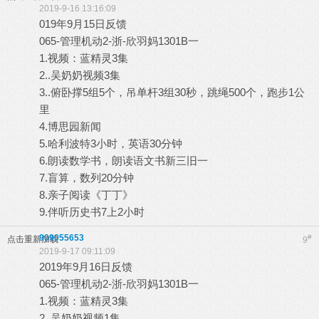
2019-9-16 13:16:09
019年9月15日反馈
065-管理机动2-浙-欣羽妈1301B一
1.视频：蓝精灵3集
2..吴奶奶视频3集
3..俯卧撑5组5个，吊单杆3组30秒，跳绳500个，跑步1公
里
4.博思园新闻
5.哈利波特3小时，英语30分钟
6.朗读数学书，朗读语文书新三旧一
7.盲算，数列20分钟
8.亲子阅读《丁丁》
9.伴听历史书7上2小时
909055653
#
点击重新加载
9
2019-9-17 09:11:09
2019年9月16日反馈
065-管理机动2-浙-欣羽妈1301B一
1.视频：蓝精灵3集
2..吴奶奶视频1集