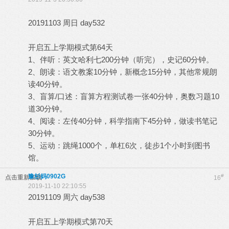
20191103 周日 day532
开启五上学期模式第64天
1、伴听：英文哈利七200分钟（听完），史记60分钟。
2、朗读：语文教案10分钟，新概念15分钟，其他常规朗
读40分钟。
3、盲算/口述：盲算方程测试卷一张40分钟，奥数习题10
道30分钟。
4、阅读：左传40分钟，科学指南下45分钟，做读书笔记
30分钟。
5、运动：跳绳1000个，单杠6次，徒步1个小时到图书
馆。
豫杉妈0902G
#
点击重新加载
16
2019-11-10 22:10:55
20191109 周六 day538
开启五上学期模式第70天