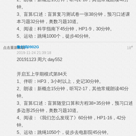
钟。
3、盲算/口述：盲算复习测试卷一张38分钟，预习口述课
本习题32分钟，奥数习题10道。
4、阅读：科学指南下45分钟，HP1-9，30分钟。
5、运动：跳绳1000个，徒步40分钟。
豫杉妈0902G
#
点击重新加载
18
2019-11-24 21:39:18
20191123 周六 day552
开启五上学期模式第84天
1、伴听：HP3，3小时以上，史记30分钟。
2、朗读：新概念15分钟，听写2-17，其他常规朗读40分
钟。
3、盲算/口述：盲算随堂口算和方程38+35分钟，预习口述
多边形25分钟，奥数习题10道。
4、阅读：《我们怎么发现了》60分钟，HP1-16，42分
钟。
5、运动：跳绳1050个，徒步去电影院45分钟。