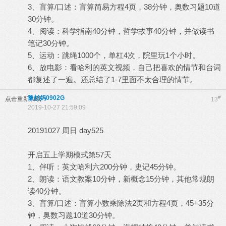
3、盲算/口述：盲算简易方程4页，38分钟，奥数习题10道
30分钟。
4、阅读：科学指南40分钟，哲学故事40分钟，并做读书
笔记30分钟。
5、运动：跳绳1000个，单杠4次，院里玩1个小时。
6、放电影：看哈利的英文视频，自己把喜欢的情节和台词
都复述了一遍。还总结了1-7里面不太合理的情节。
豫杉妈0902G
#
点击重新加载
13
2019-10-27 21:59:09
20191027 周日 day525
开启五上学期模式第57天
1、伴听：英文哈利六200分钟，史记45分钟。
2、朗读：语文教案10分钟，新概念15分钟，其他常规朗
读40分钟。
3、盲算/口述：盲算小数乘除法2页和方程4页，45+35分
钟，奥数习题10道30分钟。