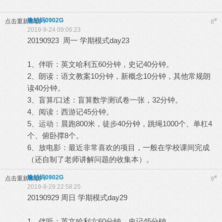
豫杉妈0902G
#
点击重新加载
8
2019-9-24 09:06:23
20190923 周一 学期模式day23
1、伴听：英文哈利五60分钟，史记40分钟。
2、朗读：语文教案10分钟，新概念10分钟，其他常规朗
读40分钟。
3、盲算/口述：盲算数学测试卷一张，32分钟。
4、阅读：西游记45分钟。
5、运动：晨跑800米，徒步40分钟，跳绳1000个、单杠4
个、俯卧撑8个。
6、放电影：最近非常喜欢的项目，一般在学校课间完成
（还自制了老师讲解问题的收集本）。
豫杉妈0902G
#
点击重新加载
9
2019-9-29 22:58:25
20190929 周日 学期模式day29
1、伴听：英文哈利六60分钟，史记45分钟。