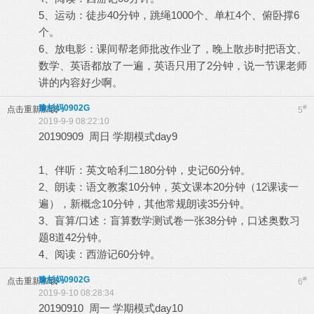
5、运动：徒步40分钟，跳绳1000个、单杠4个、俯卧撑6
个。
6、放电影：课间帮老师批改作业了，晚上散步时把语文、
数学、英语都放了一遍，英语只用了2分钟，说一节课老师
讲的内容好少啊。
豫杉妈0902G
#
点击重新加载
5
2019-9-9 08:22:10
20190909 周日 学期模式day9
1、伴听：英文哈利二180分钟，史记60分钟。
2、朗读：语文教案10分钟，英文课本20分钟（12课读一
遍），新概念10分钟，其他常规朗读35分钟。
3、盲算/口述：盲算数学测试卷一张38分钟，口述奥数习
题8道42分钟。
4、阅读：西游记60分钟。
豫杉妈0902G
#
点击重新加载
6
2019-9-10 08:28:34
20190910 周一 学期模式day10