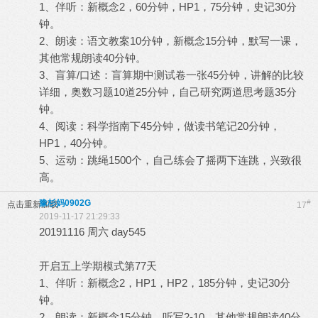
1、伴听：新概念2，60分钟，HP1，75分钟，史记30分
钟。
2、朗读：语文教案10分钟，新概念15分钟，默写一课，
其他常规朗读40分钟。
3、盲算/口述：盲算期中测试卷一张45分钟，讲解的比较
详细，奥数习题10道25分钟，自己研究两道思考题35分
钟。
4、阅读：科学指南下45分钟，做读书笔记20分钟，
HP1，40分钟。
5、运动：跳绳1500个，自己练会了摇两下连跳，兴致很
高。
豫杉妈0902G
#
点击重新加载
17
2019-11-17 21:29:33
20191116 周六 day545
开启五上学期模式第77天
1、伴听：新概念2，HP1，HP2，185分钟，史记30分
钟。
2、朗读：新概念15分钟，听写2-10，其他常规朗读40分