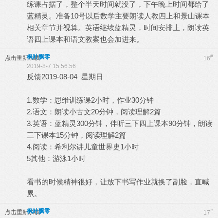
练课占据了，整个半天时间就没了，下午晚上时间都给了
蓝精灵。准备10号以后数学主要朗读人教四上和景山课本
相关章节并视算。英语继续蓝精灵，时间安排上，朗读英
语四上课本和语文教案也会加进来。
枫叶飘零
#
点击重新加载
16
2019-8-7 15:56:56
反馈2019-08-04 星期日
1.数学：思维训练课2小时，作业30分钟
2.语文：朗读小古文20分钟，阅读理解2篇
3.英语：蓝精灵300分钟，伴听三下四上课本90分钟，朗读
三下课本15分钟，阅读理解2篇
4.阅读：希利尔讲儿童世界史1小时
5其他：游泳1小时
看书的时候精神很好，让放下书写作业就换了副脸，直喊
累。
枫叶飘零
#
点击重新加载
17