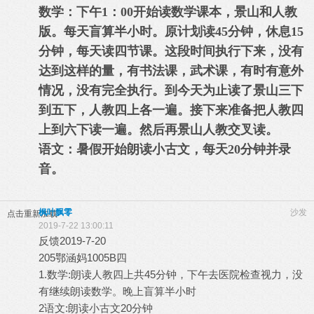
数学：下午1：00开始读数学课本，景山和人教
版。每天盲算半小时。原计划读45分钟，休息15
分钟，每天读四节课。这段时间执行下来，没有
达到这样的量，有书法课，武术课，有时有意外
情况，没有完全执行。到今天为止读了景山三下
到五下，人教四上各一遍。接下来准备把人教四
上到六下读一遍。然后再景山人教交叉读。
语文：暑假开始朗读小古文，每天20分钟并录
音。
枫叶飘零
沙发
点击重新加载
2019-7-22 13:00:11
反馈2019-7-20
205鄂涵妈1005B四
1.数学:朗读人教四上共45分钟，下午去医院检查视力，没
有继续朗读数学。晚上盲算半小时
2语文:朗读小古文20分钟