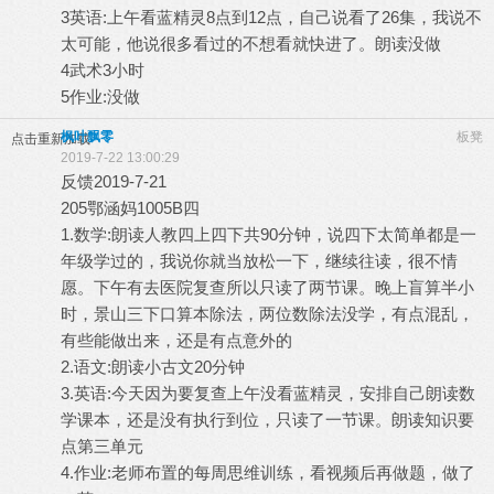
3英语:上午看蓝精灵8点到12点，自己说看了26集，我说不
太可能，他说很多看过的不想看就快进了。朗读没做
4武术3小时
5作业:没做
枫叶飘零
板凳
点击重新加载
2019-7-22 13:00:29
反馈2019-7-21
205鄂涵妈1005B四
1.数学:朗读人教四上四下共90分钟，说四下太简单都是一
年级学过的，我说你就当放松一下，继续往读，很不情
愿。下午有去医院复查所以只读了两节课。晚上盲算半小
时，景山三下口算本除法，两位数除法没学，有点混乱，
有些能做出来，还是有点意外的
2.语文:朗读小古文20分钟
3.英语:今天因为要复查上午没看蓝精灵，安排自己朗读数
学课本，还是没有执行到位，只读了一节课。朗读知识要
点第三单元
4.作业:老师布置的每周思维训练，看视频后再做题，做了