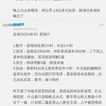
晚上11点多睡觉，所以早上8点多才起床，朗读任务就给
略过了
枫叶飘零
#
点击重新加载
15
2019-8-4 20:43:13
反馈2019-08-03 星期六
1.数学：思维训练课2小时，作业1小时
2.英语：蓝精灵240分钟，伴听英语课本30分钟，三下四上
课本轮流播放。英语阅读理解2篇
3.语文：阅读理解2篇，朗读未做
4.其他：看希利尔讲儿童世界史半小时，今天妈妈腰椎间
盘突出发作，没办法陪打羽毛球，看蓝精灵休息期间，自
己在玩乐高，看书，做小制作
昨天看了旬爸在群里的回复，觉得说的特别有道理，什么
都想抓，什么都只是蜻蜓点水式。数学景山和人教版小学
过了一遍，计划第二遍是景山人教交叉读，上午被思维训