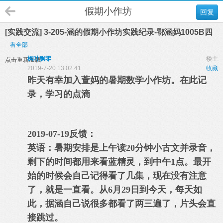
假期小作坊
回复
[实践交流] 3-205-涵的假期小作坊实践纪录-鄂涵妈1005B四
看全部
枫叶飘零
楼主
点击重新加载
2019-7-20 13:02:41
收藏
昨天有幸加入萱妈的暑期数学小作坊。在此记
录，学习的点滴
2019-07-19反馈：
英语：暑期安排是上午读20分钟小古文并录音，
剩下的时间都用来看蓝精灵，到中午1点。最开
始的时候会自己记得看了几集，现在没有注意
了，就是一直看。从6月29日到今天，每天如
此，据涵自己说很多都看了两三遍了，片头会直
接跳过。