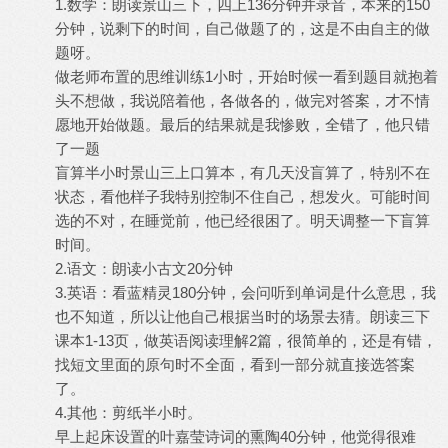
1.数学：朗读景山三下，四上136分钟并录音，本来的150
分钟，说剩下的时间，自己做题了的，这是不由自主的做
题呀。
做老师布置的思维训练1小时，开始时候一看到题目就抱着
头不想做，我说陪着他，各做各的，做完对答案，才不情
愿地开始做题。最后的结果就是我惨败，全错了，他只错
了一题
盲算半小时景山三上口算本，有几天没盲算了，特别不在
状态，看他样子我特别控制不住自己，想发火。可能时间
选的不对，在睡觉前，他已经很困了。明天调整一下盲算
时间。
2.语文：朗读小古文20分钟
3.英语：看蓝精灵180分钟，会问听到单词是什么意思，我
也不知道，所以让他自己根据当时的场景去猜。朗读三下
课本1-13页，做英语阅读理解2篇，很简单的，还是有错，
找短文里面的原句时不全面，看到一部分就直接选答案
了。
4.其他：剪纸半小时。
早上起床设置的叶嘉莹诗词的熏陶40分钟，他觉得很难