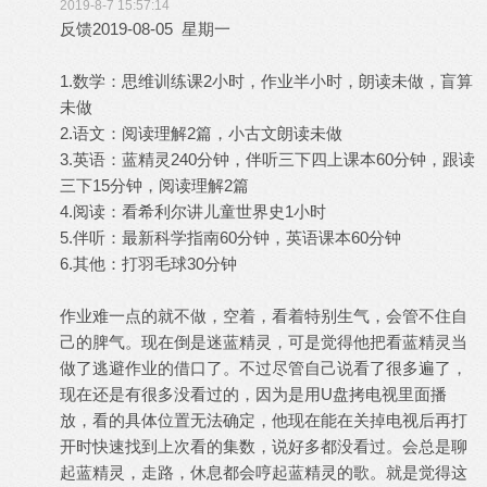
2019-8-7 15:57:14
反馈2019-08-05 星期一
1.数学：思维训练课2小时，作业半小时，朗读未做，盲算
未做
2.语文：阅读理解2篇，小古文朗读未做
3.英语：蓝精灵240分钟，伴听三下四上课本60分钟，跟读
三下15分钟，阅读理解2篇
4.阅读：看希利尔讲儿童世界史1小时
5.伴听：最新科学指南60分钟，英语课本60分钟
6.其他：打羽毛球30分钟
作业难一点的就不做，空着，看着特别生气，会管不住自
己的脾气。现在倒是迷蓝精灵，可是觉得他把看蓝精灵当
做了逃避作业的借口了。不过尽管自己说看了很多遍了，
现在还是有很多没看过的，因为是用U盘拷电视里面播
放，看的具体位置无法确定，他现在能在关掉电视后再打
开时快速找到上次看的集数，说好多都没看过。会总是聊
起蓝精灵，走路，休息都会哼起蓝精灵的歌。就是觉得这