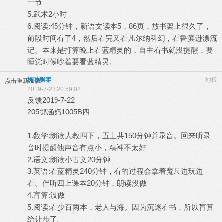
一节
5.武术2小时
6.阅读:45分钟，新语文读本5，86页，放书架上很久了，
前段时间看了4，然后看完又看凡尔纳科幻，看鲁滨逊漂流
记。本来是打算晚上看蓝精灵的，自主看书就没提醒，要
睡觉时候吵着要看蓝精灵。
枫叶飘零
地板
点击重新加载
2019-7-23 20:59:02
反馈2019-7-22
205鄂涵妈1005B四
1.数学:朗读人教四下，五上共150分钟并录音。回来听录
音时提醒他声音有点小，精神不太好
2.语文:朗读小古文20分钟
3.英语:看蓝精灵240分钟，看的过程会拿着魔尺边玩边
看。伴听四上课本20分钟，朗读没做
4.盲算:没做
5.阅读:看少百两本，老人与海。因为沉迷看书，所以盲算
给让步了。