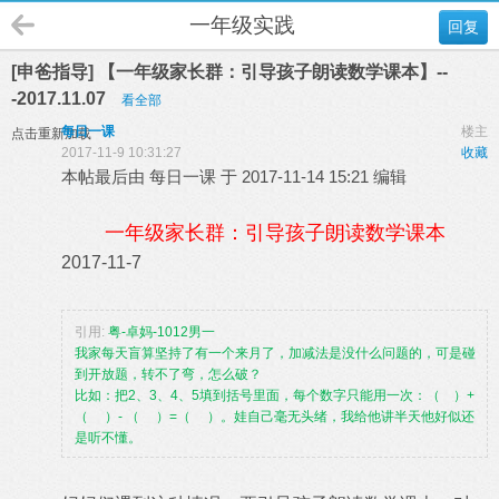
一年级实践
回复
[申爸指导] 【一年级家长群：引导孩子朗读数学课本】--
-2017.11.07
看全部
每日一课
楼主
点击重新加载
2017-11-9 10:31:27
收藏
本帖最后由 每日一课 于 2017-11-14 15:21 编辑
一年级家长群：引导孩子朗读数学课本
2017
-1
1-7
引用:
粤
-
卓妈
-1012
男一
我家每天盲算坚持了有一个来月了，加减法是没什么问题的，可是碰
到开放题，转不了弯，怎么破？
比如：把
2
、
3
、
4
、
5
填到括号里面，每个数字只能用一次：（
）
+
（
）
-
（
）
=
（
）。娃自己毫无头绪，我给他讲半天他好似还
是听不懂。