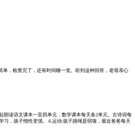
好简单，检查完了，还有时间睡一觉。听到这种回答，老母亲心
:周末每天早起朗读语文课本一至四单元，数学课本每天各2单元。古诗词每
间没管学习，孩子惰性变强。 6.运动:孩子跳绳是弱项，最近爸爸每天