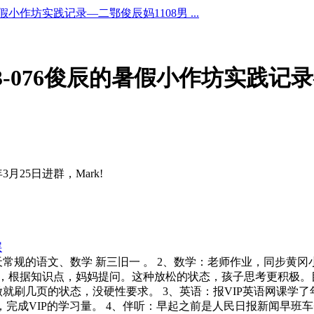
暑假小作坊实践记录—二鄂俊辰妈1108男 ...
3-076俊辰的暑假小作坊实践记录
3月25日进群，Mark!
层
 1、朗读：每天常规的语文、数学 新三旧一 。 2、数学：老师作业，同
，根据知识点，妈妈提问。这种放松的状态，孩子思考更积极。目前
就刷几页的状态，没硬性要求。 3、英语：报VIP英语网课学
5，完成VIP的学习量。 4、伴听：早起之前是人民日报新闻早