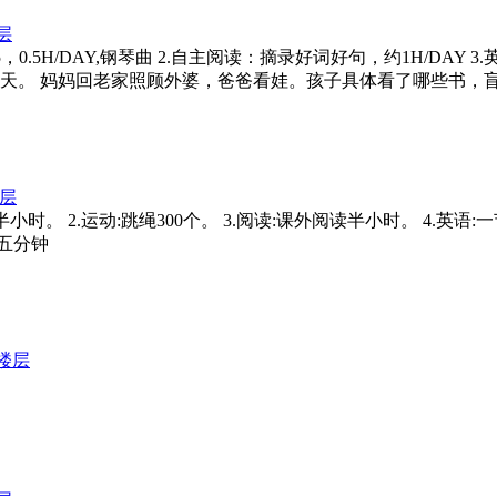
层
听：牛津树5，0.5H/DAY,钢琴曲 2.自主阅读：摘录好词好句，约1H/
朗读三天。 妈妈回老家照顾外婆，爸爸看娃。孩子具体看了哪些书，
层
上听牛5半小时。 2.运动:跳绳300个。 3.阅读:课外阅读半小时。 
分钟
楼层