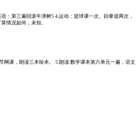
DAY 3.英语：第三遍回滚牛津树5 4.运动：篮球课一次。跆拳道两次，
盲算情况如何，未知。
4.英语:一节网课，朗读三本绘本。 5.朗读:数学课本第六单元一遍，语文