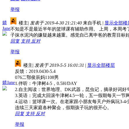
举报
婧
楼主
|
发表于 2019-4-30 21:21:40
来自手机
|
显示全部楼
Jane
不知是不是最近半年的篮球课有辅助作用。 上周，本周考了
子抹水泥沟的嫌疑越来越重。感觉自己离申爸的教育目标好
回复
支持
反对
举报
楼主
|
发表于 2019-5-5 16:01:31
|
显示全部楼层
反馈：2019.0430-5.4
076二鄂俊辰妈1108男
婧Jane
1.伴听：牛津树4-5，0.5H/DAY
2.自主阅读：世界地理、DK武器，昆虫记，摘录好词好句，
3.英语：完成大回滚牛津树4.5一轮，五一假期每天一节
4.运动：篮球课一次。在老家跟小朋友每天户外疯玩3-4
连续三天家庭各种聚会，假期孩子玩的很开心。
回复
支持
反对
举报