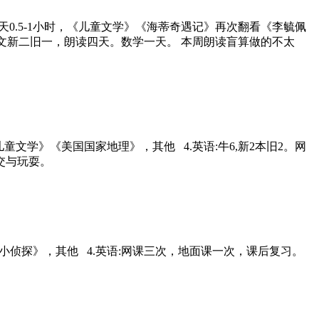
读:课外阅读每天0.5-1小时，《儿童文学》《海蒂奇遇记》再次翻看《李毓佩
:语文新二旧一，朗读四天。数学一天。 本周朗读盲算做的不太
1小时，《儿童文学》《美国国家地理》，其他 4.英语:牛6,新2本旧2。网
交与玩耍。
童文学》《科学小侦探》，其他 4.英语:网课三次，地面课一次，课后复习。