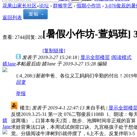
花果山家长社区
»
论坛
›
群猴学艺
›
假期小作坊
›
3-076俊辰的
返回列表
[暑假小作坊-萱妈班]
查看:
2744
|
回复:
20
[复制链接]
发表于 2019-3-27 15:24:18
|
显示全部楼层
|
阅读模式
婧Jane
本帖最后由 婧Jane 于 2019-3-27 15:28 编辑
{:4_208:}谢谢申爸、各位义工妈妈们辛勤的付出！2019年
回复
举报
楼主
|
发表于 2019-4-1 22:47:13
来自手机
|
显示全部楼
反馈2019.3.25-31 第一次 076二鄂俊辰1108B
婧
这两项），口算本每天2页，散步、泡脚时间非正规的盲算
Jane
求娃背乘法口诀，本周试试倒背口诀。九宫格孩子处于想做
觉。分级阅读牛津树到5就停摆了，6上不去。反复伴听3-