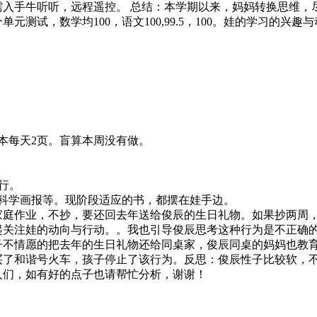
需入手牛听听，远程遥控。 总结：本学期以来，妈妈转换思维，
测试，数学均100，语文100,99.5，100。娃的学习的兴
本每天2页。盲算本周没有做。
进行。
科学画报等。现阶段适应的书，都摆在娃手边。
家庭作业，不抄，要还回去年送给俊辰的生日礼物。如果抄两周
起关注娃的动向与行动。。我也引导俊辰思考这种行为是不正确
子不情愿的把去年的生日礼物还给同桌家，俊辰同桌的妈妈也教
买了和谐号火车，孩子停止了该行为。反思：俊辰性子比较软，
人们，如有好的点子也请帮忙分析，谢谢！