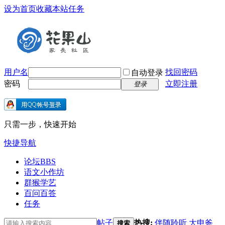
设为首页
收藏本站
任务
用户名
找回密码
自动登录
密码
立即注册
登录
只需一步，快速开始
快捷导航
论坛
BBS
语文小作坊
群猴学艺
百问百答
任务
帖子
热搜:
伴随聆听
大申爸
搜索