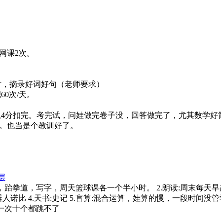
，网课2次。
小时，摘录好词好句（老师要求）
60次/天。
后一题4分扣完。考完试，问娃做完卷子没，回答做完了，尤其数学
然。也当是个教训好了。
层
外班:周六画画课，跆拳道，写字，周天篮球课各一个半小时。 2.朗读
读:机器人诺比 4.天书:史记 5.盲算:混合运算，娃算的慢，一段时
娃一次十个都跳不了