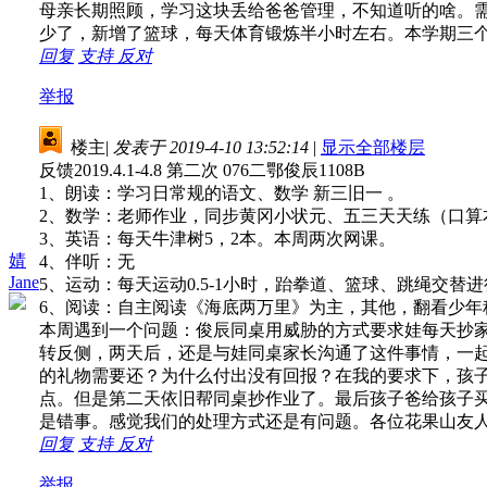
母亲长期照顾，学习这块丢给爸爸管理，不知道听的啥。
少了，新增了篮球，每天体育锻炼半小时左右。本学期三个单元
回复
支持
反对
举报
楼主
|
发表于 2019-4-10 13:52:14
|
显示全部楼层
反馈2019.4.1-4.8 第二次 076二鄂俊辰1108B
1、朗读：学习日常规的语文、数学 新三旧一 。
2、数学：老师作业，同步黄冈小状元、五三天天练（口算
3、英语：每天牛津树5，2本。本周两次网课。
婧
4、伴听：无
Jane
5、运动：每天运动0.5-1小时，跆拳道、篮球、跳绳交替
6、阅读：自主阅读《海底两万里》为主，其他，翻看少年
本周遇到一个问题：俊辰同桌用威胁的方式要求娃每天抄
转反侧，两天后，还是与娃同桌家长沟通了这件事情，一
的礼物需要还？为什么付出没有回报？在我的要求下，孩
点。但是第二天依旧帮同桌抄作业了。最后孩子爸给孩子
是错事。感觉我们的处理方式还是有问题。各位花果山友
回复
支持
反对
举报