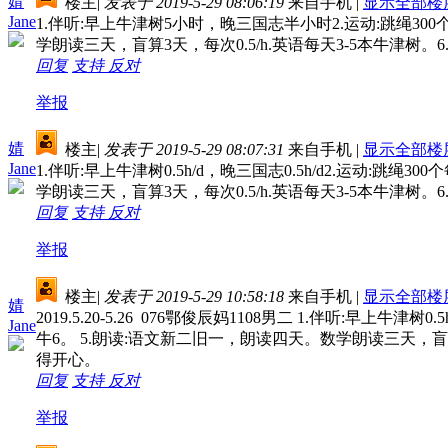
婧
楼主
|
发表于 2019-5-29 08:06:19
来自手机
|
显示全部楼
Jane
1.伴听:早上牛津树5小时，晚三国志半小时2.运动:跳绳30
学朗读三天，盲算3天，每次0.5/h.英语每天3-5本牛
回复
支持
反对
举报
婧
楼主
|
发表于 2019-5-29 08:07:31
来自手机
|
显示全部楼
Jane
1.伴听:早上牛津树0.5h/d，晚三国志0.5h/d2.运动:
学朗读三天，盲算3天，每次0.5/h.英语每天3-5本牛
回复
支持
反对
举报
楼主
|
发表于 2019-5-29 10:58:18
来自手机
|
显示全部楼
婧
2019.5.20-5.26 076鄂俊辰妈1108男二 1.伴听:早上
Jane
牛6。 5.朗读:语文新二旧一，朗读四天。数学朗读三天，盲
得开心。
回复
支持
反对
举报