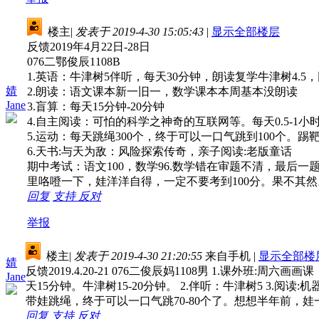
楼主
|
发表于 2019-4-30 15:05:43
|
显示全部楼层
反馈2019年4月22日-28日
076二鄂俊辰1108B
1.英语：牛津树5伴听，每天30分钟，朗读复学牛津树4.5
婧
2.朗读：语文课本新一旧一，数学课本本周基本没朗读
Jane
3.盲算：每天15分钟-20分钟
4.自主阅读：可怕的科学之神奇的互联网等。每天0.5-1
5.运动：每天跳绳300个，终于可以一口气跳到100个。踢靶
6.天书:与天为敌：风险探索传奇，亲子阅读:老版童话
期中考试：语文100，数学96.数学错在审题不清，最
里咯噔一下，娃洋洋自得，一定不要考到100分。果不其
回复
支持
反对
举报
楼主
|
发表于 2019-4-30 21:20:55
来自手机
|
显示全部楼
婧
反馈2019.4.20-21 076二俊辰妈1108男 1.课
Jane
天15分钟。牛津树15-20分钟。 2.伴听：牛津树5 3.阅
带娃跳绳，终于可以一口气跳70-80个了。想想半年前，
回复
支持
反对