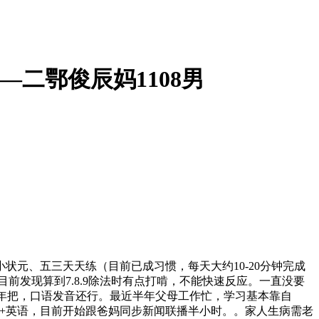
—二鄂俊辰妈1108男
步黄冈小状元、五三天天练（目前已成习惯，每天大约10-20分钟完成
发现算到7.8.9除法时有点打啃，不能快速反应。一直没要
了年把，口语发音还行。最近半年父母工作忙，学习基本靠自
班车+英语，目前开始跟爸妈同步新闻联播半小时。。家人生病需老