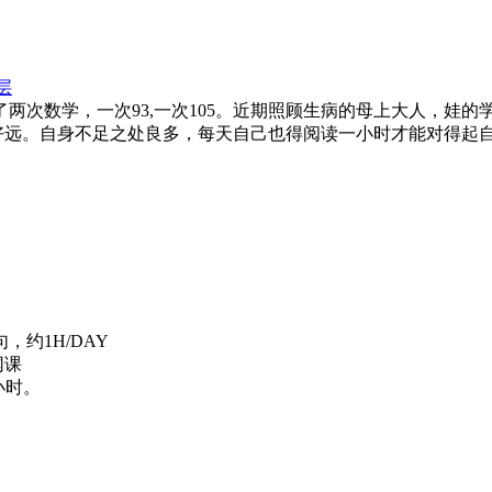
层
两次数学，一次93,一次105。近期照顾生病的母上大人，娃
远。自身不足之处良多，每天自己也得阅读一小时才能对得起自己
约1H/DAY
网课
小时。