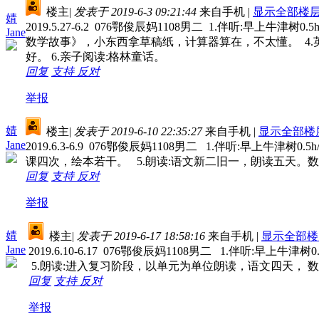
楼主
|
发表于 2019-6-3 09:21:44
来自手机
|
显示全部楼
婧
2019.5.27-6.2 076鄂俊辰妈1108男二 1.伴听:早上
Jane
数学故事》，小东西拿草稿纸，计算器算在，不太懂。 4.英
好。 6.亲子阅读:格林童话。
回复
支持
反对
举报
婧
楼主
|
发表于 2019-6-10 22:35:27
来自手机
|
显示全部楼
Jane
2019.6.3-6.9 076鄂俊辰妈1108男二 1.伴听:早上牛
课四次，绘本若干。 5.朗读:语文新二旧一，朗读五天。
回复
支持
反对
举报
婧
楼主
|
发表于 2019-6-17 18:58:16
来自手机
|
显示全部楼
Jane
2019.6.10-6.17 076鄂俊辰妈1108男二 1.伴听
5.朗读:进入复习阶段，以单元为单位朗读，语文四天， 
回复
支持
反对
举报