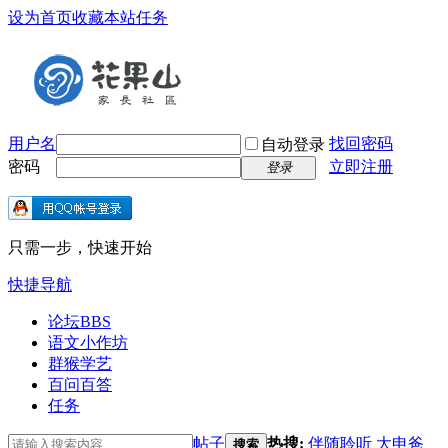
设为首页
收藏本站
任务
用户名
找回密码
自动登录
密码
立即注册
登录
只需一步，快速开始
快捷导航
论坛
BBS
语文小作坊
群猴学艺
百问百答
任务
帖子
热搜:
伴随聆听
大申爸
搜索