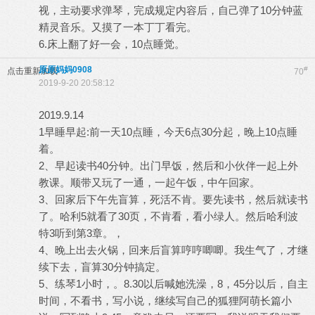
视，主动要求弹琴，完成规定内容后，自己弹了10分钟蓝
精灵音乐。又摸了一本丁丁看完。
6.床上翻了好一会，10点睡觉。
原原妈妈0908
#
点击重新加载
70
2019-9-20 20:58:12
2019.9.14
1早睡早起:前一天10点睡，今天6点30分起，晚上10点睡
着。
2、早起读书40分钟。出门早饭，然后和小伙伴一起上外
教课。顺带又玩了一通，一起午饭，中午回家。
3、回家后下午先盲算，死活不肯。要先读书，然后就读书
了。哈利5就看了30页，不肯看，看小绿人。然后哈利波
特3听到第3章。，
4、晚上出去火锅，回来后盲算哼哼唧唧。我生气了，才继
续下去，盲算30分钟搞定。
5、练琴1小时，。8.30以后喊她洗澡，8，45分以后，自主
时间，不看书，写小说，继续写自己的狐狸阿萌长篇小