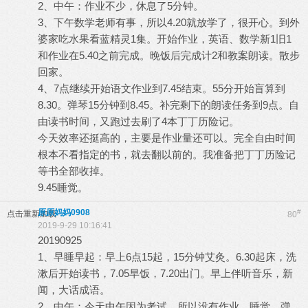
2、中午：作业不少，休息了5分钟。
3、下午数学老师有事，所以4.20就放学了，很开心。到外
婆家吃水果看蓝精灵1集。开始作业，英语、数学新1旧1
和作业在5.40之前完成。晚饭后完成计2和教案朗读。散步
回家。
4、7点继续开始语文作业到7.45结束。55分开始盲算到
8.30。弹琴15分钟到8.45。补完剩下的朗读任务到9点。自
由读书时间，又跑过去刷了4本丁丁历险记。
今天效率还挺高的，主要是作业量还可以。完全自由时间
根本不看指定的书，就去翻以前的。我准备把丁丁历险记
等书全部收掉。
9.45睡觉。
原原妈妈0908
#
点击重新加载
80
2019-9-29 10:16:41
20190925
1、早睡早起：早上6点15起，15分钟艾灸。6.30起床，洗
漱后开始读书，7.05早饭，7.20出门。早上伴听音乐，新
闻，大话成语。
2、中午：今天中午因为考试，所以没有作业，睡觉，弹