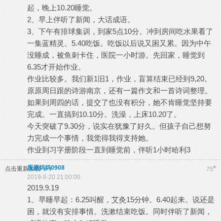
起，晚上10.20睡觉。
2、早上伴听了新闻，大话成语。
3、下午有排球集训，到家5点10分。冲到房间吃水果看了
一集蓝精灵。5.40吃饭。吃饭以后说又困又累。因为中午
没睡成，被鱼刺卡住，医院一小时游。先回家，睡觉到
6.35才开始作业。
作业比较多。我们新1旧1，作业，盲算结束已经到9,20。
原原周日跟的诗游南京，还有一篇作文和一首诗词整理。
如果到周四的话，提交了也没有积分，她不肯睡觉坚持要
完成。一直搞到10.10分。洗澡，上床10.20了。
今天突破了9.30分，说实在犹豫了好久。但孩子自己想努
力完成一个事情，我觉得我得支持她。
作业到习字册阶段一直到睡觉前，伴听1小时哈利3
原原妈妈0908
#
点击重新加载
75
2019-9-20 21:00:00
2019.9.19
1、早睡早起：6.25叫醒，艾灸15分钟。6.40起来。说还是
困，就没有安排事情。洗漱结束吃饭。同时伴听了新闻，