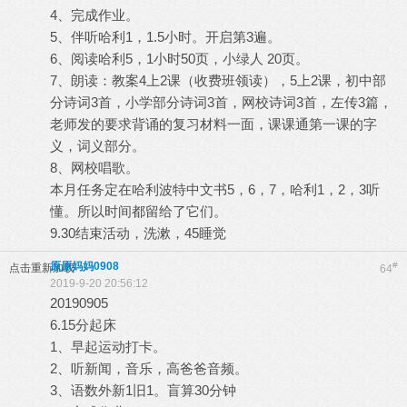
4、完成作业。
5、伴听哈利1，1.5小时。开启第3遍。
6、阅读哈利5，1小时50页，小绿人 20页。
7、朗读：教案4上2课（收费班领读），5上2课，初中部
分诗词3首，小学部分诗词3首，网校诗词3首，左传3篇，
老师发的要求背诵的复习材料一面，课课通第一课的字
义，词义部分。
8、网校唱歌。
本月任务定在哈利波特中文书5，6，7，哈利1，2，3听
懂。所以时间都留给了它们。
9.30结束活动，洗漱，45睡觉
原原妈妈0908
#
点击重新加载
64
2019-9-20 20:56:12
20190905
6.15分起床
1、早起运动打卡。
2、听新闻，音乐，高爸爸音频。
3、语数外新1旧1。盲算30分钟