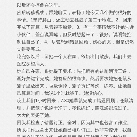
以后还会摔倒在这里。
然后转移视线，跟她聊天，表扬了她今天几个做的很好的
事情。1坚持爬山，还主动去挑战了第二个地点。2、回来
完成了盲算，尽管很不愿意。3、有一个事情我不让她告诉
小伙伴，差点说漏嘴，但及时想起来了，很好。说明能控
制住自己了。4、尽管想到错题回顾，伤心的哭，但是仍然
觉得要完成。
吃完饭以后，留她一个人在家，爷奶出门散步。我们出去
医院探望病人。
她自己在家。跟她提了要求：先把所有的错题朗读三遍，
画好关键字完成。她答应的很痛快。然后要求她把仓鼠从
笼子里放出来，垃圾倒掉，笼子拆好等洗。练琴。让她自
己算算时间，我说1小时就够了。她没信心。
晚上我们1小时回来，7.30她早就完成了错题回顾，仓鼠清
理，并把笼子也刷干净了，琴也练好，连洗澡都洗过了。
大大的表扬了她。
回头我检查了错题订正。全对，因为其中也包含了作业。
所以把作业拿出来让她自己核对订正。她非常惊讶，我自