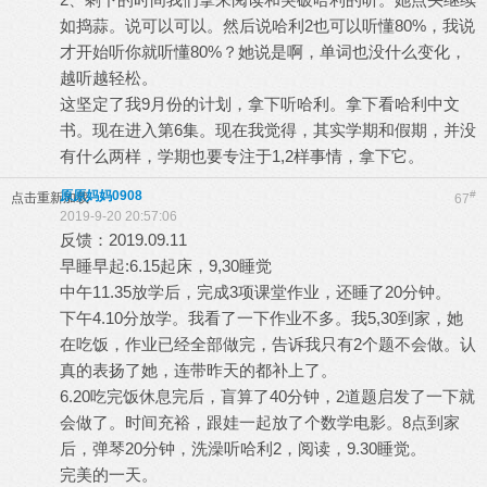
如捣蒜。说可以可以。然后说哈利2也可以听懂80%，我说
才开始听你就听懂80%？她说是啊，单词也没什么变化，
越听越轻松。
这坚定了我9月份的计划，拿下听哈利。拿下看哈利中文
书。现在进入第6集。现在我觉得，其实学期和假期，并没
有什么两样，学期也要专注于1,2样事情，拿下它。
原原妈妈0908
#
点击重新加载
67
2019-9-20 20:57:06
反馈：2019.09.11
早睡早起:6.15起床，9,30睡觉
中午11.35放学后，完成3项课堂作业，还睡了20分钟。
下午4.10分放学。我看了一下作业不多。我5,30到家，她
在吃饭，作业已经全部做完，告诉我只有2个题不会做。认
真的表扬了她，连带昨天的都补上了。
6.20吃完饭休息完后，盲算了40分钟，2道题启发了一下就
会做了。时间充裕，跟娃一起放了个数学电影。8点到家
后，弹琴20分钟，洗澡听哈利2，阅读，9.30睡觉。
完美的一天。