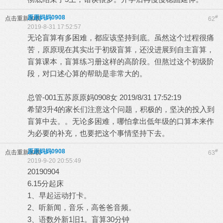
原原妈妈0908
#
点击重新加载
62
2019-8-31 17:52:57
无论盲算有多困难，都应该坚持到底。虽然这个过程很痛
苦，原原现在其实出于初级盲算，还没进展到自主盲算，
盲算课本，盲算练习册这样的高阶段。但熬过这个初级阶
段，对口述心算的帮助是非常大的。
总管-001五苏原原妈0908女 2019/8/31 17:52:19
希望3升4的家长们注意这个问题，积极的，坚决的投入到
盲算中去。。无论多困难，哪怕拿出低年级的口算本来作
为必要的补充，也要把这个事情坚持下去。
原原妈妈0908
#
点击重新加载
63
2019-9-20 20:55:49
20190904
6.15分起床
1、早起运动打卡。
2、听新闻，音乐，高爸爸音频。
3、语数外新1旧1。盲算30分钟