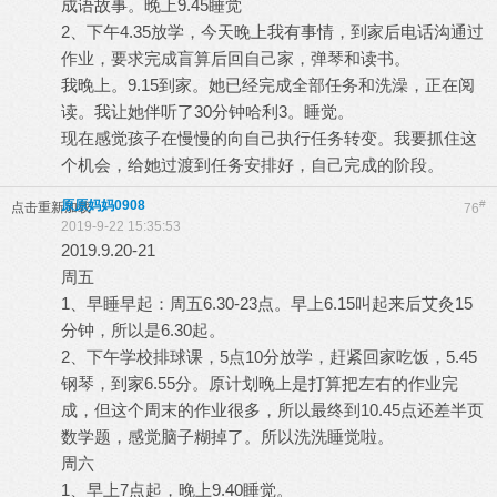
成语故事。晚上9.45睡觉
2、下午4.35放学，今天晚上我有事情，到家后电话沟通过
作业，要求完成盲算后回自己家，弹琴和读书。
我晚上。9.15到家。她已经完成全部任务和洗澡，正在阅
读。我让她伴听了30分钟哈利3。睡觉。
现在感觉孩子在慢慢的向自己执行任务转变。我要抓住这
个机会，给她过渡到任务安排好，自己完成的阶段。
原原妈妈0908
#
点击重新加载
76
2019-9-22 15:35:53
2019.9.20-21
周五
1、早睡早起：周五6.30-23点。早上6.15叫起来后艾灸15
分钟，所以是6.30起。
2、下午学校排球课，5点10分放学，赶紧回家吃饭，5.45
钢琴，到家6.55分。原计划晚上是打算把左右的作业完
成，但这个周末的作业很多，所以最终到10.45点还差半页
数学题，感觉脑子糊掉了。所以洗洗睡觉啦。
周六
1、早上7点起，晚上9.40睡觉。