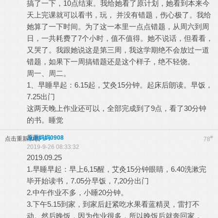
搞了一下，10点结束。我给她看了原计划，她看到本来今
天上完课就可以看书，玩， 并没有错题，伤心极了。我给
她算了一下时间。为了这一本里一点点错题，从周六到周
日，一共耗费了7个小时，值不值得。她不说话，但看看，
又哭了。我跟她说这是第三周，我这学期绝不会放过一道
错题，如果下一周搞错题还是这个样子，绝不轻饶。
周一、周二。
1、早睡早起：6.15起，艾灸15分钟。起床后朗读。早饭，
7.25出门
这两天晚上作业还可以，全部完成到了9点，看了30分钟
的书。睡觉
原原妈妈0908
#
点击重新加载
78
2019-9-26 08:33:32
2019.09.25
1.早睡早起：早上6,15醒，艾灸15分钟眼睛，6.40洗漱完
毕开始读书，7.05分早饭，7,20分出门
2.中午作业不多，小睡20分钟。
3.下午5.15到家，到家后赶紧吃水果看蓝精灵，雷打不
动。然后晚饭，因为作业很多，所以晚饭后就奔回家，