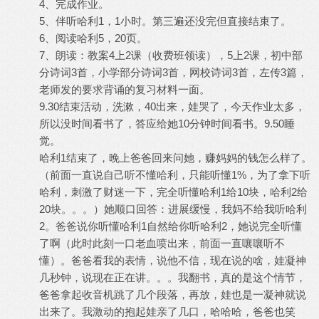
4、完成作业。
5、伴听哈利1，1小时。第三遍还没完但直接结束了。
6、阅读哈利5，20页。
7、朗读：教案4上2课（收费班领读），5上2课，初中部
分诗词3首，小学部分诗词3首，网校诗词3首，左传3篇，
老师发的要求背诵的复习材料一面。
9.30结束活动，洗漱，40出来，娃哭了，今天作业太多，
所以没时间看书了，答应给她10分钟时间看书。9.50睡
觉。
哈利1结束了，晚上爸爸回来问她，赚妈妈的钱怎么样了。
（前面一直说自己听不懂哈利，只能听懂1%，为了拿下听
哈利，刺激了财迷一下，完全听懂哈利1给10块，哈利2给
20块。。。）她顺口回答：进展缓慢，我妈不给我听哈利
2。爸爸说你听懂哈利1自然给你听哈利2，她说完全听懂
了啊（此时此刻一口老血喷出来，前面一直嚷嚷听不
懂）。爸爸看我的表情，说他不信，现在说的啥，娃凝神
几秒钟，说现在正在讲。。。我翻书，真的是这个情节，
爸爸拿起收音机跳了几个段落，再放，娃也是一凝神就说
出来了。我激动的抱起娃亲了几口，哈哈哈，爸爸也笑