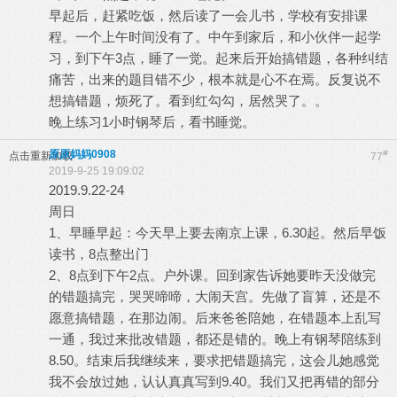
早起后，赶紧吃饭，然后读了一会儿书，学校有安排课
程。一个上午时间没有了。中午到家后，和小伙伴一起学
习，到下午3点，睡了一觉。起来后开始搞错题，各种纠结
痛苦，出来的题目错不少，根本就是心不在焉。反复说不
想搞错题，烦死了。看到红勾勾，居然哭了。。
晚上练习1小时钢琴后，看书睡觉。
原原妈妈0908
#
点击重新加载
77
2019-9-25 19:09:02
2019.9.22-24
周日
1、早睡早起：今天早上要去南京上课，6.30起。然后早饭
读书，8点整出门
2、8点到下午2点。户外课。回到家告诉她要昨天没做完
的错题搞完，哭哭啼啼，大闹天宫。先做了盲算，还是不
愿意搞错题，在那边闹。后来爸爸陪她，在错题本上乱写
一通，我过来批改错题，都还是错的。晚上有钢琴陪练到
8.50。结束后我继续来，要求把错题搞完，这会儿她感觉
我不会放过她，认认真真写到9.40。我们又把再错的部分