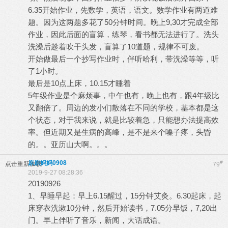
6.35开始作业，先数学，英语，语文。数学作业有两道难
题。因为这两题多花了50分钟时间。晚上9,30才完成全部
作业，因此后面的盲算，练琴，看书都无法进行了。洗头
洗澡后趁着吹干头发，盲算了10道题，规律不可废。
开始做最后一个抄写作业时，伴听哈利，带洗澡等等，听
了1小时。
最后是10点上床，10.15才睡着
5年级作业是个麻烦事，中午也有，晚上也有，跟4年级比
又翻倍了。周边的发小们散落在不同的学校，基本都是这
个状态，对于我来说，就是比较着急，只能想办法提高效
率。但近期又是生病的高峰，是不是来个嗓子疼，头昏
的。。亚历山大啊。。。
原原妈妈0908
#
点击重新加载
79
2019-9-27 08:28:36
20190926
1、早睡早起：早上6.15醒过，15分钟艾灸。6.30起床，起
床穿衣洗漱10分钟，然后开始读书，7.05分早饭，7,20出
门。早上伴听了音乐，新闻，大话成语。