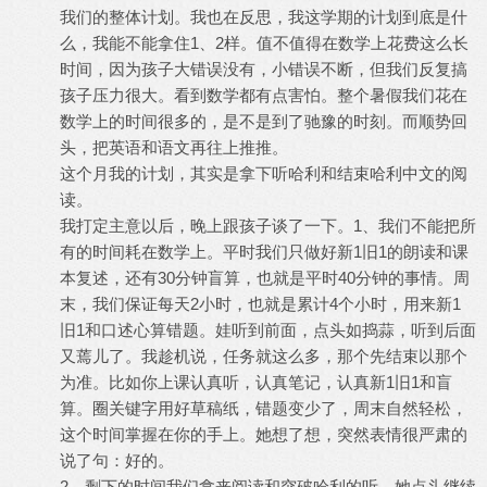
我们的整体计划。我也在反思，我这学期的计划到底是什
么，我能不能拿住1、2样。值不值得在数学上花费这么长
时间，因为孩子大错误没有，小错误不断，但我们反复搞
孩子压力很大。看到数学都有点害怕。整个暑假我们花在
数学上的时间很多的，是不是到了驰豫的时刻。而顺势回
头，把英语和语文再往上推推。
这个月我的计划，其实是拿下听哈利和结束哈利中文的阅
读。
我打定主意以后，晚上跟孩子谈了一下。1、我们不能把所
有的时间耗在数学上。平时我们只做好新1旧1的朗读和课
本复述，还有30分钟盲算，也就是平时40分钟的事情。周
末，我们保证每天2小时，也就是累计4个小时，用来新1
旧1和口述心算错题。娃听到前面，点头如捣蒜，听到后面
又蔫儿了。我趁机说，任务就这么多，那个先结束以那个
为准。比如你上课认真听，认真笔记，认真新1旧1和盲
算。圈关键字用好草稿纸，错题变少了，周末自然轻松，
这个时间掌握在你的手上。她想了想，突然表情很严肃的
说了句：好的。
2、剩下的时间我们拿来阅读和突破哈利的听。她点头继续