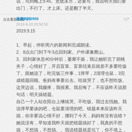
说，写到晚上9.45。意犹未尽，还要写，我说明天我们要
出门，不行了。才上床。还是翻了半天。
原原妈妈0908
#
点击重新加载
71
2019-9-20 20:58:50
2019.9.15
1、早起，伴听周六的新闻和完成朗读。
2、8点出门到下午3点回到家。户外课兼爬山。
3、回到家休息40分钟后，萎靡不振，我让她听完了胡桃
夹子，心情好了，开启盲算。盲算结束后就差不多要吃饭
了。跟她说了，吃完饭三件事，1弹琴，2清理仓鼠，3完
成错题回顾。爸妈有事要出去。哇就哭了，也不想吃饭。
边哭边说，我腿疼，我很累。我后悔了，不应该昨天说那
句话：明天搞错题。
自己一个人站在阳台上继续哭。不吃饭。我过去找她。我
说弹琴要谈的吧，仓鼠要清理的吧。错题本来应该昨天
搞，你非要说心情不好，挪到了今天，妈妈有没有说错？
她说没有，早知道我昨天就把错题搞好了，我真的不想
搞，不想搞，不想搞。。我说错题就是坑丫，你不填上，