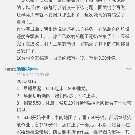
己怎么错了这么多，难倒是朗读过了就明白了？我说是
的，以后作业前都可以朗读一下练习题，圈关键字再做。
这样你周末就不要回顾那么多了。这次她真的有感受了，
点点头。
作业完成后，我跟她说你还有几个任务。仓鼠剩余的垃圾
还扔在飘窗上。。你自己吃的药瓶子还扔在桌子上，琴弹
完了也没收，明天上学的书包。都搞完了剩下的时间你自
己安排了。
10分钟全部搞定，自己继续写小说，写到9,30睡觉。
原原妈妈0908
#
点击重新加载
72
2019-9-20 20:59:05
20190916
1、早睡早起：6.15起床，9.40睡觉。
2、早起后听新闻，出门锻炼，7,20上学。
3、到家5,50，休息，然后20分钟吃喝拉撒顺带看了一集蓝
精灵。
4、6.50开始作业，中间她困了，睡了20分钟。然后继续完
成作业，盲算10分钟，还订正了一会儿。我以后准备不在
家给她检查错误。前面要求朗读作业，要求圈关键字。其