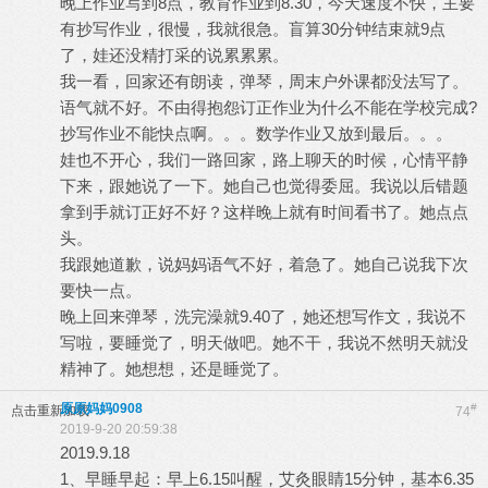
晚上作业写到8点，教育作业到8.30，今天速度不快，主要
有抄写作业，很慢，我就很急。盲算30分钟结束就9点
了，娃还没精打采的说累累累。
我一看，回家还有朗读，弹琴，周末户外课都没法写了。
语气就不好。不由得抱怨订正作业为什么不能在学校完成?
抄写作业不能快点啊。。。数学作业又放到最后。。。
娃也不开心，我们一路回家，路上聊天的时候，心情平静
下来，跟她说了一下。她自己也觉得委屈。我说以后错题
拿到手就订正好不好？这样晚上就有时间看书了。她点点
头。
我跟她道歉，说妈妈语气不好，着急了。她自己说我下次
要快一点。
晚上回来弹琴，洗完澡就9.40了，她还想写作文，我说不
写啦，要睡觉了，明天做吧。她不干，我说不然明天就没
精神了。她想想，还是睡觉了。
原原妈妈0908
#
点击重新加载
74
2019-9-20 20:59:38
2019.9.18
1、早睡早起：早上6.15叫醒，艾灸眼睛15分钟，基本6.35