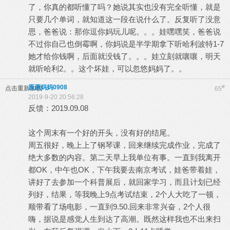
了，你真的都听懂了吗？她说其实也没有完全听懂，就是
只要几个单词，就知道这一段在说什么了。反复听了没意
思，爸爸说：那你逗你妈玩儿呢。。。娃嘿嘿笑，爸爸说
不过你自己也倒霉啊，你妈说是半学期拿下听哈利波特1-7
她才给你钱啊，后面就没钱了。。。娃立刻就嚷嚷，明天
就听哈利2。。这个坏娃，可以忽悠妈妈了。。
原原妈妈0908
#
点击重新加载
65
2019-9-20 20:56:28
反馈：2019.09.08
这个周末有一个好的开头，没有好的结尾。
周五很好，晚上上了钢琴课，回来继续完成作业，完成了
绝大多数的内容。第二天早上我单位有事。一直到我离开
都OK，中午也OK，下午我要去南京考试，娃爸带着娃，
讲好了去参加一个科普展后，就回家学习，而且计划已经
列好，结果，等我晚上9点考试结束，2个人大吃了一顿，
顺带看了场电影，一直到9.50.回来非常兴奋，2个人很
嗨，据说是感觉人生到达了高潮。既然这样我也不出来扫