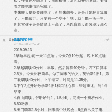
松，作业也不想写了，前面很快，后面就开始懈怠。要看
着才能把事情给完成了。
本来昨天挺晚要睡觉了，但想来想去，还是让她把盲算做
了。不能放弃。只要有一个空子可钻，就可能一泻千里。
但其实孩子还是情绪上不高了，所以盲算反而效率没那么
高。
原原妈妈0908
#
点击重新加载
69
2019-9-20 20:57:41
2019.09.13
1早睡早起:前一天11点睡，今天7点10分起，晚上10点睡
着。
2.早起朗读40分钟，早饭。然后盲算40分钟，四下口算本
2.5张。今天比较简单。做了周末的语文，英语新1旧1。第
二轮朗读40分钟。上午结束，时间是11.35分。
3.下午2点开始数学新1旧1和口述心算，错题重述。到4点
结束。
4.自由阅读，伴听哈利2，1.5小时，完成一个辨析作业。
5.50吃饭。
5.出门骑车1.5小时，回来看中秋晚会，9点自己关了电