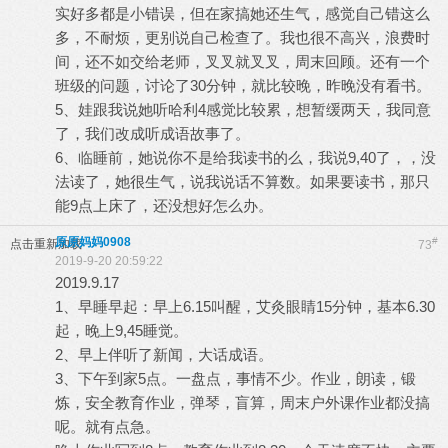
实好多都是小错误，但在家搞她还生气，感觉自己错这么
多，不耐烦，更别说自己检查了。我也很不高兴，浪费时
间，还不如交给老师，叉叉就叉叉，周末回顾。还有一个
班级的问题，讨论了30分钟，就比较晚，昨晚没有看书。
5、娃跟我说她听哈利4感觉比较累，想暂缓两天，我同意
了，我们改成听成语故事了。
6、临睡前，她说你不是给我读书的么，我说9,40了，，没
法读了，她很生气，说我说话不算数。如果要读书，那只
能9点上床了，还没想好怎么办。
原原妈妈0908
#
点击重新加载
73
2019-9-20 20:59:22
2019.9.17
1、早睡早起：早上6.15叫醒，艾灸眼睛15分钟，基本6.30
起，晚上9,45睡觉。
2、早上伴听了新闻，大话成语。
3、下午到家5点。一盘点，事情不少。作业，朗读，锻
炼，安全教育作业，弹琴，盲算，周末户外课作业都没搞
呢。就有点急。