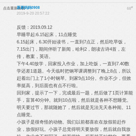
原原妈妈0908
#
点击重新加载
68
2019-9-20 20:57:22
反馈：2019.09.12
早睡早起:6.15起床，11点睡觉
6.15起床，6.30开始读书，一直到7点正，然后吃早饭，
7.15出门，期间伴听了新闻，哈利2，朗读古诗4首，左
传，教案，英语。
下午4.40放学，回家投入作业，加上吃饭，一直到7.40数
学还差1道题。今天临时把钢琴课调整到了晚上8点，所以
赶着出门上了1小时钢琴。到家9点10分。作业不少，但效
率挺高，到后面也有点不行啦。
回到家，提示了一下，完成最后一题，然后做了1页计算能
手，盲算40分钟。就到10点啦，然后就是各种不想睡觉。
明天要过节，那就随她了，然后就是无法无天各种闹。11
点睡觉。
小孩子是很奇怪的动物。我们以前都喜欢在放假前赶作
业，放假好玩。小孩子总觉得明天要放假，然后就自我放