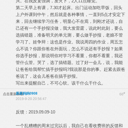
兴。在我反复强调，发火下，2人11点睡觉。
第二天早上有课，7.30才起床。出门运动加吃早饭，回头
上户外课到中午，然后就是各种事情，一直到5点才安定下
来，回去继续学习任务，明显心不在焉，到刚才还说，自
己还有一个手抄报没做，我大发雷霆，说此时此刻，要么
选搞错题，准备明天的单元测，要么做手抄报，老娘不管
学习了。娃争辩：这也是作业。我说周四的作业，周五怎
么不说？你跟你爸在外面玩，怎么不说还有手抄报？如果
你选手抄报，那说明你对学习不看重，你都不看重，我还
管什么管。哭了，选了搞错题。过了好一会儿，说，我能
让爸爸给我帮忙搞手抄报吗?我说那是你的事。赶紧去跟爸
爸说了，这会儿爸爸在搞手抄报。
写出来提醒自己，不可心软。该干什么干什么。
原原妈妈0908
#
点击重新加载
66
2019-9-20 20:56:47
反馈：2019.09.09-10
一个乱糟糟的周末过完以后，我自己在看收费班的反馈和