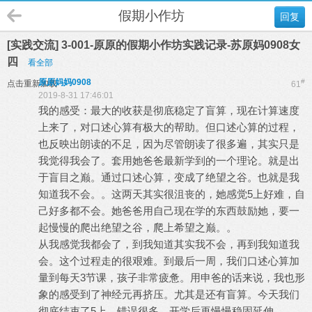
假期小作坊
回复
[实践交流] 3-001-原原的假期小作坊实践记录-苏原妈0908女
四
看全部
原原妈妈0908
#
点击重新加载
61
2019-8-31 17:46:01
我的感受：最大的收获是彻底稳定了盲算，现在计算速度
上来了，对口述心算有极大的帮助。但口述心算的过程，
也反映出朗读的不足，因为尽管朗读了很多遍，其实只是
我觉得我会了。套用她爸爸最新学到的一个理论。就是出
于盲目之巅。通过口述心算，变成了绝望之谷。也就是我
知道我不会。。这两天其实很沮丧的，她感觉5上好难，自
己好多都不会。她爸爸用自己现在学的东西鼓励她，要一
起慢慢的爬出绝望之谷，爬上希望之巅。。
从我感觉我都会了，到我知道其实我不会，再到我知道我
会。这个过程走的很艰难。到最后一周，我们口述心算加
量到每天3节课，孩子非常疲惫。用申爸的话来说，我也形
象的感受到了神经元再挤压。尤其是还有盲算。今天我们
彻底结束了5上，错误很多。开学后再慢慢稳固延伸。