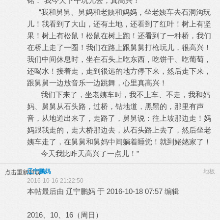
铭：“我今天下午玩儿去，真高兴！”
“我和舅舅、舅妈和老姨和妈妈，坐老姨车去石洞沟玩
儿！我看到了大山，还有土地，还看到了红叶！树上有坚
果！树上有松鼠！松鼠在树上跑！还看到了一种桥，我们
在桥上走了一圈！我们在路上跟舅舅打枪玩儿，很高兴！
我们中间休息时，坐在石头上吃东西，吃饼干、吃葡萄，
还喝水！接着走，走到很远的地方停下来，然后走下来，
跟舅舅一边放音乐一边跳舞，心里真高兴！
我们下来了，坐老姨车时，我不上车、不走，我和妈
妈、舅舅从石头路，过桥，钻地道，黑黑的，那里有声
音，从地道出来了，走路了，舅舅说：往上坡那边走！妈
妈跟我走的，走大桥那边去，从石头路上去了，然后坐老
姨车走了，在舅舅和舅妈中间躺着睡觉！就到姥姥家了！
今天我比昨天高兴了一点儿！”
辽宁鹏妈
地板
点击重新加载
2016-10-16 21:22:50
本帖最后由 辽宁鹏妈 于 2016-10-18 07:57 编辑
2016、10、16（周日）