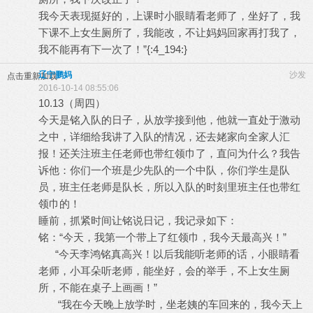
我今天表现挺好的，上课时小眼睛看老师了，坐好了，我
下课不上女生厕所了，我能改，不让妈妈回家再打我了，
我不能再有下一次了！”{:4_194:}
辽宁鹏妈
沙发
点击重新加载
2016-10-14 08:55:06
10.13（周四）
今天是铭入队的日子，从放学接到他，他就一直处于激动
之中，详细给我讲了入队的情况，还去姥家向全家人汇
报！还关注班主任老师也带红领巾了，直问为什么？我告
诉他：你们一个班是少先队的一个中队，你们学生是队
员，班主任老师是队长，所以入队的时刻里班主任也带红
领巾的！
睡前，抓紧时间让铭说日记，我记录如下：
铭：“今天，我第一个带上了红领巾，我今天最高兴！”
“今天李鸿铭真高兴！以后我能听老师的话，小眼睛看
老师，小耳朵听老师，能坐好，会的举手，不上女生厕
所，不能在桌子上画画！”
“我在今天晚上放学时，坐老姨的车回来的，我今天上