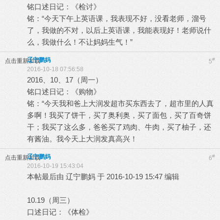
铭口述日记：《检讨》
铭：“今天下午上英语课，我表现不好，没看老师，溜号
了，我做的不对，以后上英语课，我能表现好！老师说什
么，我做什么！不让妈妈生气！”
辽宁鹏妈
#
点击重新加载
5
2016-10-18 07:56:58
2016、10、17（周一）
铭口述日记：《购物》
铭：“今天我和爸上大润发超市买东西去了，超市里的人真
多啊！我买了饼干，买了奥利奥，买了面包，买了百奇饼
干；我买了这么多，爸爸买了鸡肉、牛肉，买了柚子，还
有酱油。我今天上大润发真高兴！
辽宁鹏妈
#
点击重新加载
6
2016-10-19 15:43:04
本帖最后由 辽宁鹏妈 于 2016-10-19 15:47 编辑
10.19（周三）
口述日记：《体检》