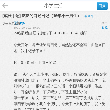
小学生活
回复
[成长手记] 铭铭的口述日记（16年小一男生）
看全部
辽宁鹏妈
楼主
点击重新加载
2016-10-9 15:40:20
收藏
本帖最后由 辽宁鹏妈 于 2016-10-9 15:48 编辑
今天开始，每天让铭写日记，当然他还不会写，由他来口
述，我来记录下来！
10、9（周日）上周三的课
铭：“我今天早上小便、洗脸、刷牙，然后吃饭，然后穿衣
服和鞋出门走了！坐上爸爸车，爸爸和妈妈送我上学！我
到学校门口，跟妈妈说了三句话，小眼睛看老师，能坐
好，耳朵听老师，下课喝水，下课上厕所小便；
第一节课：语文，第二节思品，第三节写字改成语文了，
第四节数学课；我在小便时，今天不上女厕所了，就上男
厕所，我下次改正了！