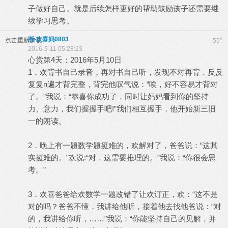
子做好自己。就是后续怎样更好的帮助鼓励孩子还需要继
续学习思考。
浙-欢喜妈0803
#
点击重新加载
55
2016-5-11 05:28:23
心赏第4天：2016年5月10日
1．欢背书自己录音，再对书自己听，发现不对再背，反反
复复n遍才背完整，背完他叹气说：“唉，好不容易才背对
了。”我说：“恭喜你成功了，同时让妈妈看到你的坚持
力、意力，我们握握手吧!”我们相互握手，他开始新三旧
一的朗读。
2．晚上有一题数学题挺难的，欢解对了，爸爸说：“这其
实挺难的。”欢说:“对，这需要推理的。”我说：“你很会思
考。”
3．欢喜爸爸给欢数学一题改错了让欢订正，欢：“这不是
对的吗？爸爸不懂，我讲给他听，接着他去找他爸说：“对
的，我讲给你听，……”我说：“你能坚持自己的见解，并