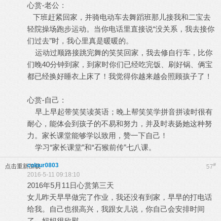
心赏-老公：
下班赶紧回家，并骑电动车去舞蹈班那儿接我和二宝去
轻院操场跑步运动。当你电话里直接说“没关系，我去接你
们过去”时，我心里真是暖暖的。
运动过顺路接跳完舞的笑笑回家，我去修自行车，比你
们晚40分钟到家，到家时你们已经吃完饭、刷好锅、俩宝
都已经换好睡衣上床了！我觉得你越来越会照顾孩子了！
心赏-自己：
早上早起带笑笑读英语；晚上帮笑笑学拼音拼读时很有
耐心，能体会到孩子的不易和努力，并及时表扬她这种努
力。家长课堂能够学以致用，赞一下自己！
学习“家长课堂”和“石猴前传”七八课。
colour0803
#
点击重新加载
57
2016-5-11 09:18:10
2016年5月11日心赏第三天
女儿昨天早早做完了作业，我还没有到家，早早的打电话
给我。自己也很高兴，我跟女儿说，你自己会安排时间
了，妈妈很欣慰。