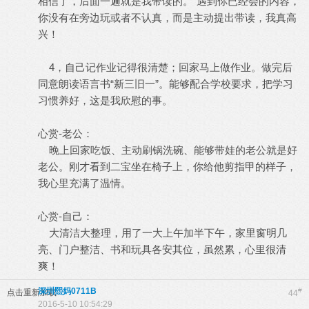
相信了，后面一遍就是我带读的。”遇到你已经会的内容，
你没有在旁边玩或者不认真，而是主动提出带读，我真高
兴！
4，自己记作业记得很清楚；回家马上做作业。做完后
同意朗读语言书“新三旧一”。能够配合学校要求，把学习
习惯养好，这是我欣慰的事。
心赏-老公：
晚上回家吃饭、主动刷锅洗碗、能够带娃的老公就是好
老公。刚才看到二宝坐在椅子上，你给他剪指甲的样子，
我心里充满了温情。
心赏-自己：
大清洁大整理，用了一大上午加半下午，家里窗明几
亮、门户整洁、书和玩具各安其位，虽然累，心里很清
爽！
深圳熙妈0711B
#
点击重新加载
44
2016-5-10 10:54:29