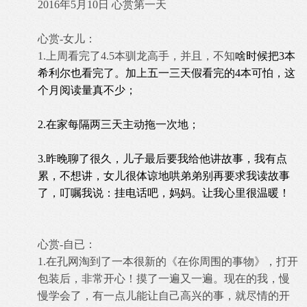
2016年5月10日 心赏第一天
心赏-女儿：
1.上周看完了4.5本驯龙高手，并且，不知
啥时候把
3
本
希利尔也看完了。加上五一三天假看完的4本可怕，这
个月阅读量真不少；
2.在家每隔两三天主动拖一次地；
3.昨
晚聊了很久，儿子最后要我给他讲故事，我有点
累，不想讲，女儿很体谅地哄弟弟别再要求
我
读故事
了，叮嘱我
说：挂电话吧，妈妈。让
我
心里很温暖！
心赏-自已：
1.在孔网淘到了一本很新的《在你周围的事物》，打开
包装后，非常开心！摸了一遍又一遍。现在的我，慢
慢学会了，有一点儿能让自己高兴的事，就尽情的开