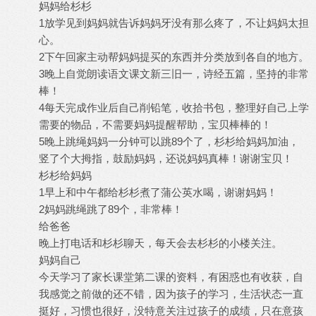
妈妈给杉杉
1放学见到妈妈就告诉妈妈牙没有那么疼了，不让妈妈太担
心。
2下午回家主动帮妈妈提买的东西并分类放到各自的地方。
3晚上自觉朗读语文课文新三旧一，诗经五篇，坚持的非常
棒！
4每天完成作业后自己削铅笔，收拾书包，整理好自己上学
需要的物品，不需要妈妈提醒帮助，宝贝棒棒的！
5晚上跳绳妈妈一分钟可以跳89个了，杉杉给妈妈加油，
竖了个大拇指，鼓励妈妈，还说妈妈真棒！谢谢宝贝！
杉杉给妈妈
1早上和中午都给杉杉煮了蒲公英水喝，谢谢妈妈！
2妈妈跳绳跳了89个，非常棒！
给爸爸
晚上打电话和杉杉聊天，每天会去杉杉的小楼关注。
妈妈自己
今天学习了家长课堂第二课的资料，有困惑也有收获，自
我感觉之前做的还不错，因为孩子的学习，生活状态一直
挺好，习惯也很好，没特意关注过孩子的成绩，只在意孩