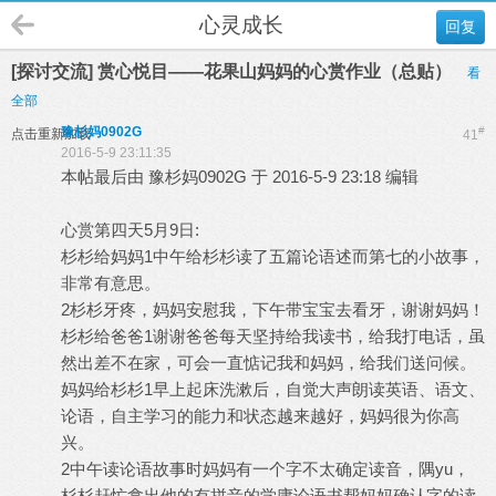
心灵成长
回复
[探讨交流] 赏心悦目——花果山妈妈的心赏作业（总贴）
看
全部
豫杉妈0902G
#
点击重新加载
41
2016-5-9 23:11:35
本帖最后由 豫杉妈0902G 于 2016-5-9 23:18 编辑
心赏第四天5月9日:
杉杉给妈妈1中午给杉杉读了五篇论语述而第七的小故事，
非常有意思。
2杉杉牙疼，妈妈安慰我，下午带宝宝去看牙，谢谢妈妈！
杉杉给爸爸1谢谢爸爸每天坚持给我读书，给我打电话，虽
然出差不在家，可会一直惦记我和妈妈，给我们送问候。
妈妈给杉杉1早上起床洗漱后，自觉大声朗读英语、语文、
论语，自主学习的能力和状态越来越好，妈妈很为你高
兴。
2中午读论语故事时妈妈有一个字不太确定读音，隅yu，
杉杉赶忙拿出他的有拼音的学庸论语书帮妈妈确认字的读