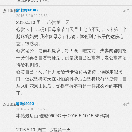
浙卡妈0810G
#
点击重新加载
45
2016-5-10 11:28:58
2016.5.10 周二 心赏第一天
心赏卡卡：5月8日母亲节当天早上七点不到，卡卡第一个
起床给妈妈-我准备母亲节礼物，体会到了孩子的这份心
意，很感动。
心赏老公：之前我提议，每天晚上睡觉前，夫妻两都拥抱
一分钟再各自看书睡觉，倒是我自己经常忘，老公常常记
得给我拥抱。
心赏自己：5月4日开始给卡卡读荷马史诗，读起来很拗
口，但我坚持每天在可怕的科学后面坚持读荷马史诗，自
从来到花果山以后，觉得坚持不再是一件那么难的事情
了。
璇璇0909G
#
点击重新加载
46
2016-5-10 11:57:28
本帖最后由 璇璇0909G 于 2016-5-10 15:58 编辑
2016.5.10 周二 心赏第一天