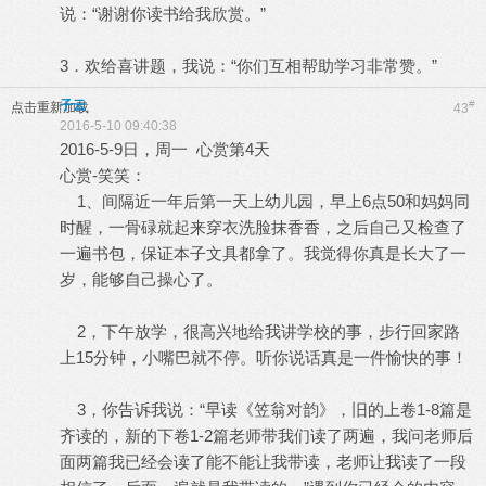
说：“谢谢你读书给我欣赏。”
3．欢给喜讲题，我说：“你们互相帮助学习非常赞。”
子云
#
点击重新加载
43
2016-5-10 09:40:38
2016-5-9日，周一 心赏第4天
心赏-笑笑：
1、间隔近一年后第一天上幼儿园，早上6点50和妈妈同
时醒，一骨碌就起来穿衣洗脸抹香香，之后自己又检查了
一遍书包，保证本子文具都拿了。我觉得你真是长大了一
岁，能够自己操心了。
2，下午放学，很高兴地给我讲学校的事，步行回家路
上15分钟，小嘴巴就不停。听你说话真是一件愉快的事！
3，你告诉我说：“早读《笠翁对韵》，旧的上卷1-8篇是
齐读的，新的下卷1-2篇老师带我们读了两遍，我问老师后
面两篇我已经会读了能不能让我带读，老师让我读了一段