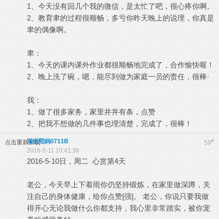
1、今天没有回几个我的微信，是太忙了吧，很心疼你啊。
2、教育聿的过程很顺畅，多亏你昨天晚上的说理，你真是
聿的偶像啊。
聿：
1、今天的课内课外作业都很顺畅地完成了，合作愉快喔！
2、晚上洗了碗，嗯，能尽到做为家庭一员的责任，很棒·
我：
1、做了很多家务，家里井井有条，点赞
2、把我不想做的几件事也理清楚，完成了，很棒！
深圳熙妈0711B
#
点击重新加载
59
2016-5-11 10:41:38
2016-5-10日，周二 心赏第4天
老公，今天早上下着雨你仍坚持锻炼，在家里做深蹲，关
注自己的身体健康，给你点赞[强]。 老公，你说只要我做
得开心无论我做什么你都支持，我心里非常踏实，被你宠