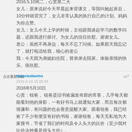
2016.5.10周二，心赏第二天
女儿：原来说好今天早晨起来背课文，等我叫她起床后，
10分钟就背完了，女儿非常认真的执行自己的计划。妈妈
为你点赞。
女儿：女儿今天上学的时候，主动跟我谈起学习的数学问
题，还跟我进行探讨。为女儿的信任欣慰。谢谢女儿。
老公：虽然不再身边，每天不忘了问候。如果那天我忘记
了，就打电话给我，细心的老公
我：今天因为弟媳妇住院，替弟弟去陪床。体验亲情的快
乐。很欣慰。
miaoxiaobaoma
#
点击重新加载
48
2016-5-10 15:30:39
2016年5月10日
心赏：锐爸 。锐爸是旧书捡漏发布群的常客，几乎每天都
能看到他的身影，一有好书马上就通知大家，而且每次都
很谦和，有问题的也会善意提醒大家。跟着锐爸，我已经
捡了不少有便宜有好的书啦，谢谢锐爸，每天无私地为大
家搜书，节省了我们的时间及令人头大的比价（至少我对
比价这种事是很头大的）。