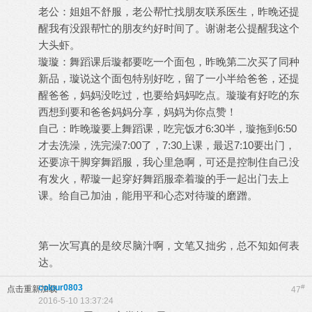
老公：姐姐不舒服，老公帮忙找朋友联系医生，昨晚还提
醒我有没跟帮忙的朋友约好时间了。谢谢老公提醒我这个
大头虾。
璇璇：舞蹈课后璇都要吃一个面包，昨晚第二次买了同种
新品，璇说这个面包特别好吃，留了一小半给爸爸，还提
醒爸爸，妈妈没吃过，也要给妈妈吃点。璇璇有好吃的东
西想到要和爸爸妈妈分享，妈妈为你点赞！
自己：昨晚璇要上舞蹈课，吃完饭才6:30半，璇拖到6:50
才去洗澡，洗完澡7:00了，7:30上课，最迟7:10要出门，
还要凉干脚穿舞蹈服，我心里急啊，可还是控制住自己没
有发火，帮璇一起穿好舞蹈服牵着璇的手一起出门去上
课。给自己加油，能用平和心态对待璇的磨蹭。
第一次写真的是绞尽脑汁啊，文笔又拙劣，总不知如何表
达。
colour0803
#
点击重新加载
47
2016-5-10 13:37:24