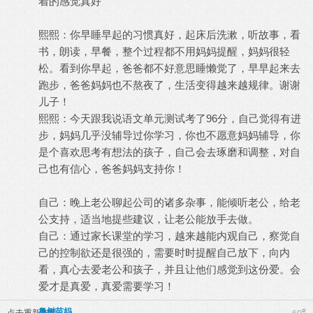
着的感觉真好
熙熙：你早睡早起的习惯真好，起床后洗漱，听故事，看
书，朗读，早餐，整个过程都不用妈妈提醒，妈妈很轻
松。看到你早起，爸爸都不好意思睡懒觉了，早早起来去
跑步，爸爸妈妈也不熬夜了，生活变得越来越规律。谢谢
儿子！
熙熙：今天跟我说语文单元测试考了96分，自己觉得有进
步，妈妈几乎没辅导过你学习，你也不愿意妈妈辅导，你
是个喜欢思考有想法的孩子，自己会去琢磨和调整，对自
己也有信心，爸爸妈妈支持你！
自己：晚上老公聊起公司的诸多杂事，能倾听老公，给老
公支持，适当地提些建议，让老公能放手去做。
自己：通过家长课堂的学习，越来越能内观自己，察觉自
己的控制欲还是很强的，需要时时提醒自己放下，向内
看，真心去爱老公和孩子，并且让他们感觉到这份爱。会
爱才是真爱，真爱需要学习！
粤树苗妈
#