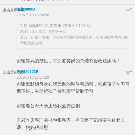
璇璇0909G
#
点击重新加载
49
2016-5-10 16:00:56
璇璇0909G 发表于 2016-5-10 11:57
引用:
2016.5.10 周二 心赏第一天
老公：姐姐不舒服，老公帮忙找朋友联系医生，昨晚还提醒我有没跟
帮忙的朋友约 ...
谢谢笑妈的鼓励，每次看笑妈的总结都会收获满满！
苏君妈0703B
#
点击重新加载
50
2016-5-10 17:14:29
谢谢默默姐每次在我无助的时候帮助我，知道孩子学习习
惯不好，主动把孩子接到家里帮助学习
谢谢老公今天晚上给我煮养生粥
君君昨天整理的书包很整齐，今天终于记得要带鞋套上
课。妈妈很欣慰