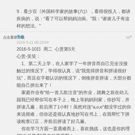
9．看少百《外国科学家的故事(六)》，看得很投入，都讲
疾病的，说：“看了可以帮妈妈治病。”我：“谢谢儿子有这
样的想法。”
子云
#
点击重新加载
56
2016-5-11 08:23:04
2016-5-10日 周二 心赏第5天
心赏-笑笑：
1、第二天上学，在人家学了一年拼音而自己完全没接
触过的情况下，学得很认真，说“我觉得拼音和拼读很好
玩”，而且在字都认识的情况下，倒推拼音拼读，大部分都
能自己拼出来了！
家庭作业有“给一首儿歌注音”的作业，跳舞之前在幼儿
园我已经帮你写在本子上，晚上等妈妈到家，你抄写，并
拼读几遍，前后用了1小时！虽然对连“a,o,e”都没学过的你
来说很难，但你还是很认真地抄写在书上，在我帮忙下拼
读检查订正，并前后拼读了好几遍。
你在学习方面一直遇难而上，喜欢挑战，这也是你的理