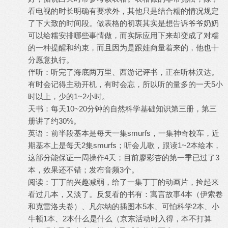
看电视的时长明确有要求外，其他只是结合糯的情况规定
了下大致的时间段。做表格的初衷其实是想告诉爷爷奶奶
可以给糯安排哪些事情做，而实际应用下来却变成了对糯
的一种提醒和约束，而且因为是跟娃商量着来的，他也十
分愿意执行。
伴听：听完了海底两万里、西游记评书，正在听林汉达。
有时会记得主动开机，有时会忘，所以听的量多的一天5小
时以上，少的1~2小时。
天书：每天10~20分钟的自然科学基础知识第三册，第三
册讲了约30%。
英语：前半段基本是每天一集smurfs，一集神奇校车，近
期基本上是每天2集smurfs；听会儿歌，跟读1~2本绘本，
这部分能保证一周操作4天；目前廖彩杏的第一季已过了3
本，效果还不错；发布音频3个。
阅读：丁丁的兴趣减弱，给了一集丁丁的动画片，捡起来
看过几本，又淡了。反复看的书有：寓言故事4本（伊索卷
和克雷洛夫卷）、凡尔纳的插图本5本、可怕科学2本、小
牛顿1本、2本什么是什么（京东活动时入得，本不打算