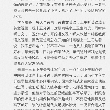
像的表现好，之前完倒没有准备学校会如此安排，一要完
成后跟爸爸一起参观了小学，熟习了卫生间，操场教室的
环境。
学习准备：每天早读书，读古文英语，上午听英语或看
英文视频，玩十五分钟，这期间喝水上卫生间玩，同时伴
听古文，十五分钟后，开始语文课：听人教版本特级教师
语文视频。因为更想玩总在开始的时候嘴上一边叨咕着
说；我不想看这个，我不喜欢学，一边又去搬凳子坐下好
好看，每天两集，目前看倒第26级。每倒这时候我总是装
着没听见他说啥，只要他最终动后去做了就好，牢骚还是
得允许人家发发的。
每周一三五下午会去上写字课，一点半倒下午四点钟，
中间可以休息十五分钟，感觉时间有点长，因为小学入学
开始学校就要求必须用钢笔，因为之前从来在家没让他练
习过写，被迫送他进入练字集中营，老师说因为好动，他
进步最慢，但相对于他之前已经能把字写成形了。我跟老
师的要求就是前期保持写的兴趣就好，不要把他弄得反感
写字就好，钦的特点是代入场境比较慢，一便磨合进入了