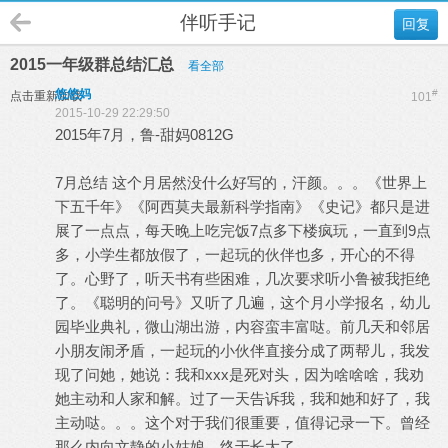
伴听手记
回复
2015一年级群总结汇总
看全部
悠悠妈
#
点击重新加载
101
2015-10-29 22:29:50
2015年7月，鲁-甜妈0812G
7月总结 这个月居然没什么好写的，汗颜。。。《世界上
下五千年》《阿西莫夫最新科学指南》《史记》都只是进
展了一点点，每天晚上吃完饭7点多下楼疯玩，一直到9点
多，小学生都放假了，一起玩的伙伴也多，开心的不得
了。心野了，听天书有些困难，几次要求听小鲁被我拒绝
了。《聪明的问号》又听了几遍，这个月小学报名，幼儿
园毕业典礼，微山湖出游，内容蛮丰富哒。前几天和邻居
小朋友闹矛盾，一起玩的小伙伴直接分成了两帮儿，我发
现了问她，她说：我和xxx是死对头，因为啥啥啥，我劝
她主动和人家和解。过了一天告诉我，我和她和好了，我
主动哒。。。这个对于我们很重要，值得记录一下。曾经
那么内向文静的小姑娘，终于长大了。