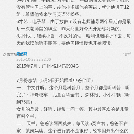
没有管学习上的事，趁他小多抓他的英语，就让他进了12
组，希望他将来学习英语轻松些。
6才艺，电子琴，由于放假了没有老师辅导两个星期都是最
后一次老师留的职业，昨天商量好今天开始练习新的。
8月计划，继续小鲁，不反对的话，哈利也继续听下去，每
天的我读他听不能停，要他习惯慢慢也开始阅读。
悠悠妈
#
点击重新加载
107
2015-10-29 22:32:06
2015年7月，广州-悦悦妈0904G
7月份总结（5月9日开始跟着申爸伴听）
一、 中文伴听。这个月是科普月，整个月都是听科普，听
完了：神奇校车、儿童百科全书 、森林报、小小牛顿（听
到75集）。
女儿的反馈，好听，经常一问一答。其中最喜欢的是儿童
百科全书。
二、 天书。爸爸读阿西莫夫，每天读5页左右，爸爸不在
家，就妈妈读。这个进行的不是很好，经常因外出什么的