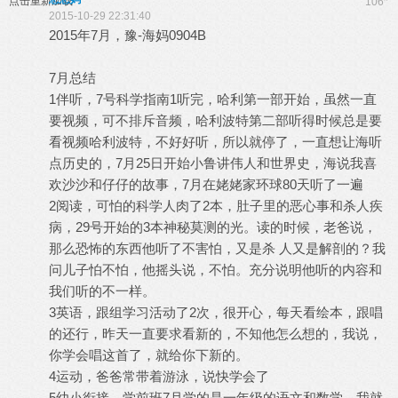
点击重新加载
106
2015-10-29 22:31:40
2015年7月，豫-海妈0904B
7月总结
1伴听，7号科学指南1听完，哈利第一部开始，虽然一直
要视频，可不排斥音频，哈利波特第二部听得时候总是要
看视频哈利波特，不好好听，所以就停了，一直想让海听
点历史的，7月25日开始小鲁讲伟人和世界史，海说我喜
欢沙沙和仔仔的故事，7月在姥姥家环球80天听了一遍
2阅读，可怕的科学人肉了2本，肚子里的恶心事和杀人疾
病，29号开始的3本神秘莫测的光。读的时候，老爸说，
那么恐怖的东西他听了不害怕，又是杀 人又是解剖的？我
问儿子怕不怕，他摇头说，不怕。充分说明他听的内容和
我们听的不一样。
3英语，跟组学习活动了2次，很开心，每天看绘本，跟唱
的还行，昨天一直要求看新的，不知他怎么想的，我说，
你学会唱这首了，就给你下新的。
4运动，爸爸常带着游泳，说快学会了
5幼小衔接，学前班7月学的是一年级的语文和数学，我就