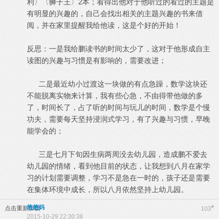
利〉〈狮子王〉2本；看得出他对于他听过的看过的主题是
有明显的兴趣的，自己会找出相关的主题兴趣的书来借
阅，并在家里提醒我给他读，这是个好的开始！
反思：一是我给鹏读书的时间太少了，这对于他形成自主
读图的兴趣与习惯是有影响的，需要改进；
二是最近幼小过渡这一块做的有点急躁，数学这块还
不能脱离实物来计算，我有些心急，不由得带他做的多
了，时间长了，占了听的时间与玩儿的时间，数学是个慢
功夫，需要每天坚持浸润式学习，有了兴趣与习惯，早晚
能学会的；
三是七月下旬因生病两周没去幼儿园，造成鹏不爱去
幼儿园的情绪，看到他目前的状态，让我想到八月在家学
习的计划需要调整，学习不是急在一时的，孩子还是需要
在集体环境中成长，所以八月依然坚持上幼儿园。
悠悠妈
#
点击重新加载
103
2015-10-29 22:30:38