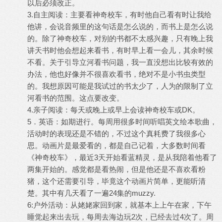
以后必须改正。
3.自主阅读：主要看神奇校车，有时他自己看有时让我给
他讲，会说音频里的这句话是怎么说的，而书上是怎么说
的。除了神奇校车，对别的书都不太感兴趣，只有晚上我
讲天书时他会想起来看书，有时早上看一会儿，其余时候
不看。关于引导立河看书问题，我一直没想出比较有效的
办法，他也好像并不很喜欢看书，绝对不是小书虫类型
的。我想原因可能是我试过的书太少了，人为的限制了立
河看书的范围。这点要改变。
4.亲子阅读：每天或晚上或早上会读神奇校车或DK。
5．英语：如期进行。每周用很多时间听唱英文绘本歌曲，
活动时的表现还是不错的，不过这个真耗费了我很多心
思。动画片是最爱看的，都是自己记着，大多数时间看
《神奇校车》，最近3天开始看蓝精灵，是从我陪着他看了
两集开始的。感觉都是看热闹，但是他还是不喜欢看粉
猪，这个还需要引导，毕竟这个动画片简单，更能听清
楚。其中有几天看了一遍24集的muzzy.
6:户外活动：从姥姥家回到家，就基本上上午在家，下午
睡觉起来出去玩，每周去海边玩2次，已经去过4次了。周