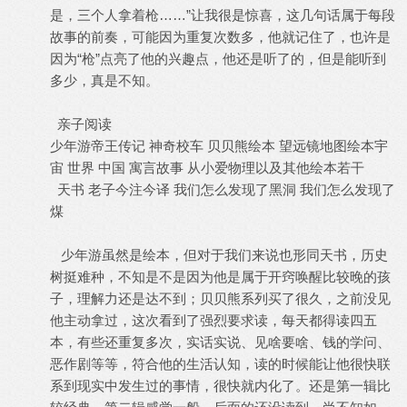
是，三个人拿着枪……”让我很是惊喜，这几句话属于每段
故事的前奏，可能因为重复次数多，他就记住了，也许是
因为“枪”点亮了他的兴趣点，他还是听了的，但是能听到
多少，真是不知。
亲子阅读
少年游帝王传记 神奇校车 贝贝熊绘本 望远镜地图绘本宇
宙 世界 中国 寓言故事 从小爱物理以及其他绘本若干
天书 老子今注今译 我们怎么发现了黑洞 我们怎么发现了
煤
少年游虽然是绘本，但对于我们来说也形同天书，历史
树挺难种，不知是不是因为他是属于开窍唤醒比较晚的孩
子，理解力还是达不到；贝贝熊系列买了很久，之前没见
他主动拿过，这次看到了强烈要求读，每天都得读四五
本，有些还重复多次，实话实说、见啥要啥、钱的学问、
恶作剧等等，符合他的生活认知，读的时候能让他很快联
系到现实中发生过的事情，很快就内化了。还是第一辑比