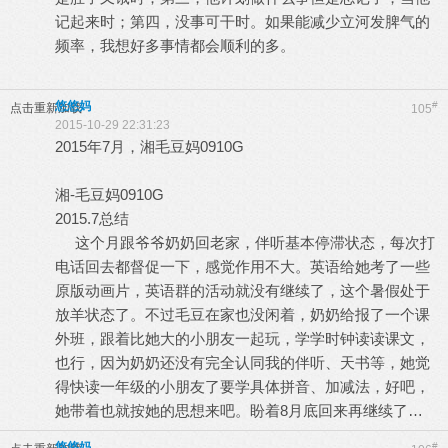
记起来时；第四，没事可干时。如果能减少立河发脾气的
频率，我想好多事情都会顺利的多。
悠悠妈
#
点击重新加载
105
2015-10-29 22:31:23
2015年7月，湘毛豆妈0910G
湘-毛豆妈0910G
2015.7总结
这个月跟爷爷奶奶回老家，伴听基本停滞状态，每次打
电话回去都督促一下，感觉作用不大。英语给她考了一些
原版动画片，英语群的活动就没有继续了，这个暑假处于
放羊状态了。不过毛豆在家也没闲着，奶奶给报了一个课
外班，跟着比她大的小朋友一起玩，学学时钟读读课文，
也行，因为奶奶还没有完全认同我的伴听、天书等，她觉
得快读一年级的小朋友了要学具体拼音、加减法，好吧，
她带着也就按她的思想来吧。盼着8月底回来再继续了…
悠悠妈
#