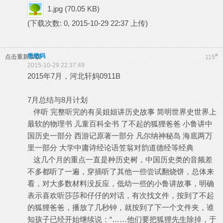
1.jpg
(70.05 KB)
(下载次数: 0, 2015-10-29 22:37 上传)
悠悠妈
#
点击重新加载
115
2015-10-29 22:37:49
2015年7月，河北轩妈0911B
7月总结与8月计划
伴听 完整听完的有吴姐姐讲历史故事 简明世界史世界上
最软的物理书 儿童百科全书 了不起的狐狸爸爸 小鲁讲中
国历史一部分 西游记原著一部分 凡尔纳神秘岛 海底两万
里一部分 大学中庸诗经论语笠翁对韵道德经等经典
这几个月的重点一直是种历史树，中国历史类的音频差
不多都听了一遍，穿插听了其他一些尝试翻烧饼，总体来
看，对大多数材料没反应，低幼一些的小鲁讲故事，明确
表示喜欢听莎莎和仔仔的对话，有次找文件，按到了不起
的狐狸爸爸，播放了几秒钟，就按到了下一个文件夹，谁
知孩子已经开始继续说：“……他们要把狐狸先生除掉，于