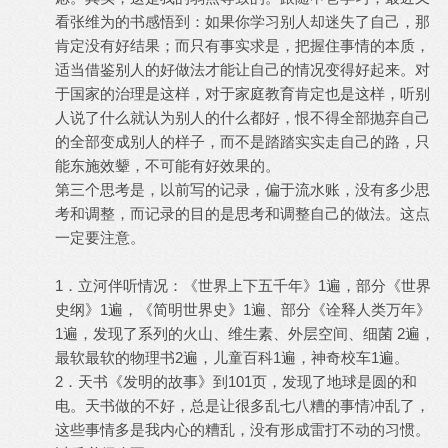
看张维为的书感悟到：如果你学习别人却迷失了自己，那
肯定没有好结果；而只有事实求是，把握住事情的本质，
适当借鉴别人的好做法才能让自己的情况变得好起来。对
于国家的治理是这样，对于家庭教育肯定也是这样，听别
人说了什么就认为别人的什么都好，恨不得全部抛弃自己
的全部变成别人的样子，而不是踏踏实实走自己的路，只
能东施效颦，不可能有好效果的。
第三个思考是，以前写的记录，偏于流水账，没有多少思
考和调整，而记录的目的是思考和调整自己的做法。这点
一定要注意。
1．立河伴听情况：《世界上下五千年》1遍，部分《世界
史纲》1遍，《简明世界史》1遍、部分《诠释人类万年》
1遍，发现了系列的火山、维生素、外层空间、细菌 2遍，
最软最软的物理书2遍，儿童百科1遍，神奇校车1遍。
2．天书《发明的故事》到101页，发现了地球是圆的和
电。天书做的不好，总是让很多乱七八糟的事情冲乱了，
这些事情多是我内心的糟乱，没有形成雷打不动的习惯。