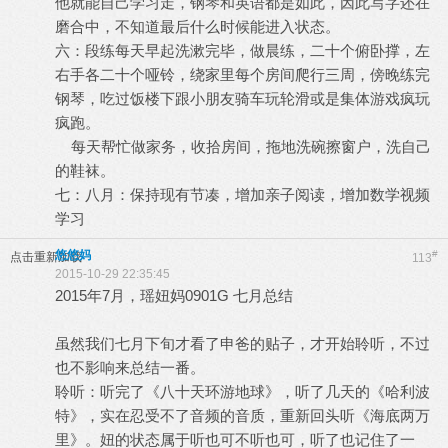
他就能自己学习走，钢琴和英语都是如此，因此写字还在
磨合中，不知道最后什么时候能进入状态。
六：段练每天早起洗漱完毕，做晨练，二十个俯卧撑，左
右手各二十个哑铃，绕家里每个房间爬行三周，傍晚练完
钢琴，吃过饭楼下跟小朋友骑车玩轮滑或是集体游戏疯玩
疯跑。
每天帮忙做家务，收拾房间，拖地洗碗擦窗户，洗自己
的鞋袜。
七：八月：保持现有节凑，增加亲子阅读，增加数学视频
学习
悠悠妈
#
点击重新加载
113
2015-10-29 22:35:45
2015年7月，瑶妞妈0901G 七月总结
虽然我们七月下旬才看了申爸的贴子，才开始聆听，不过
也不影响来总结一番。
聆听：听完了《八十天环游地球》，听了几天的《哈利波
特》，实在忍受不了音频的音质，重新回头听《海底两万
里》。妞的状态属于听也可不听也可，听了也记住了一