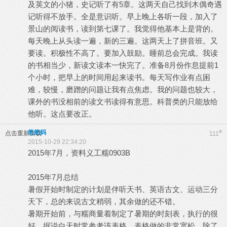
及英文的小猪，史记听了有5章。这两天自己找到木偶奇遇
记听得不放手。全是意识听。早上晚上各听一段，加入了
景山的阅读书，读到第七课了。我觉得他基本上是背的。
每天晚上从头读一遍，新的三遍。这两天上了拼音班。又
要读。积极性不高了。要加入鼓励。睡前总会完成。我读
的书相当少，新读文读本一快完了。准备8月份作息提前1
个小时，把早上的时间用起来读书。每天写作业有点困
难，较慢，磨蹭的问题让我有点焦虑。我的问题也较大，
课外的书没相前的读文书读得有意思。科普类的只能放给
他听。这点要改正。
悠悠妈
#
点击重新加载
111
2015-10-29 22:34:20
2015年7月，资料义工糯0903B
2015年7月总结
暑假开始时制定的计划是伴听天书、英语古文、运动三分
天下，总的来说古文稍弱，其余做的还不错。
暑期开始前，与糯商量着制定了暑期的时刻表，执行的很
好，据说白天时常参考该表格。表格做的非常宽松，除了