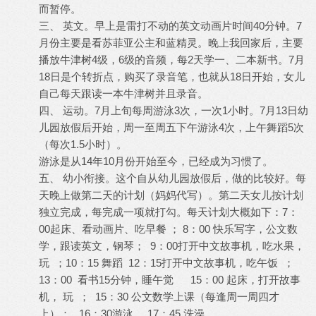
而暂停。
三、 英文。早上是雷打不动的英文动画片时间40分钟。7
月份主要是看苏菲亚公主和蓝精灵。晚上我回家后，主要
播放牛津树4级，6级的音频，每2天学一、二本新书。7月
18日是个转折点，购买了录音笔，也就从18日开始，女儿
自己每天跟读一本牛津树并且录音。
四、 运动。7月上旬每周游泳3次，一次1小时。7月13日幼
儿园放假后开始，周一至周五下午游泳4次，上午舞蹈5次
（每次1.5小时）。
游泳是从14年10月份开始至今，已经成为习惯了。
五、 幼小衔接。这个自从幼儿园放假后，做的比较好。每
天晚上做第二天的计划（妈妈代写）。第二天女儿按计划
独立完成，每完成一项就打勾。每天计划大概如下：7：
00起床、看动画片、吃早餐 ； 8：00 快乐写字，公文数
学，跟读英文，钢琴； 9：00打开中文故事机，吃水果，
玩 ；10：15 舞蹈 12：15打开中文故事机，吃午饭 ；
13：00 看书15分钟，睡午觉 15：00 起床，打开故事
机， 玩 ； 15：30 公文数学上课（每逢周一周四才
上）； 16：30游泳 17：45 洗澡