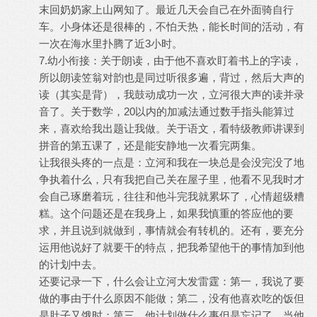
末回奶奶家上山网知了。最近几天会自己在外面骑自行
车。小身体还是很棒的，不怕天热，能长时间的活动，有
一次在海水里扑腾了近3小时。
7.幼小衔接：关于朗读，由于他不喜欢盯着书上的字读，
所以朗读笠翁对韵也是同过听很多遍，背过，然后大声的
读（其实是背），我鼓动成功一次，立河很大声的读并录
音了。关于数学，20以内的加减法通过数手指头能算过
来，喜欢给我出题让我做。关于语文，看特级教师讲课到
拼音的第五课了，还是能安静地一次看完两集。
让我很头疼的一点是：立河和我在一块总是会没完没了地
争执着什么，只有我把自己关在屋子里，他看不见我时才
会自己琢磨着玩，往往和他斗完我就累坏了，心情超级糟
糕。这个问题还是在我身上，如果我慎重的答应他的要
求，并且说到就做到，事情就会有转机的。还有，要充分
运用他说好了就要干的特点，把我希望他干的事情加到他
的计划中去。
还要记录一下，什么会让立河大发雷霆：第一，我说了要
做的事由于什么原因不能做；第二，没有他喜欢吃的饭但
是肚子又饿时；第三，他计划做什么事但是忘记了，当他