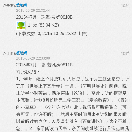
悠悠妈
#
点击重新加载
108
2015-10-29 22:32:44
2015年7月，珠海-灵妈0810B
1.jpg
(83.04 KB)
(下载次数: 0, 2015-10-29 22:32 上传)
悠悠妈
#
点击重新加载
109
2015-10-29 22:33:00
2015年7月，鲁-若凡妈0811B
7
月份总结：
1
、伴听：继上个月成功引入历史，这个月主题还是史，听
完了《世界上下五千年》一遍，《简明世界史》两遍。晚
上听半小时英语，偶尔穿插《论语》。至此，听的框架基
8
本完整，计划
月份听完上学三部曲《爱的教育》、《窗边
的小豆豆》、《今年你七岁》后，视情形可听遍课文（可
有可无，也许不听）。然后主要时间用来有计划的重复听
以前听过的内容，以及谋划引入《百家讲坛》（这个不着
2
急）。
、亲子阅读与天书：亲子阅读继续运行凡宝点啥我