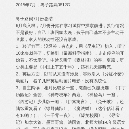
2015年7月，粤子路妈0812G
粤子路妈7月份总结
6月底入群，7月份开始在学习试探中摸索前进，执行情况
不是很好，自己上班回家太晚，孩子自己基本不会主动开
音频，家人的联动性还没有形成。
1、聆听方面：没经验，有点乱，用《昆虫记》切入，听了
10来集就停了，切换到《最新科学指南》，走走停停的开
始着，不太爱听。中途又听了《森林报》的春、夏篇，历
史类主要是《中国上下五千年》，还有几天能听完。
2、英语方面，以前从来没有涉及，零散引入《分红小猪》
动画片，看了几部英语动画片电影；没有系统性
3、自主阅读，相对比较多一些，随自己兴趣挑选，《丁丁
历险记》全套、《神奇校车》两遍、《神秘岛》一遍，
《西游记》少儿版一遍，《伊索寓言》、《兔子坡》，还
陆续重复看了《绿野仙踪》、《魔法树》（这个估计看了
有10遍了）、《一千零一夜》、《爆笑校园》、《寻宝
记》加拿大篇、墨西哥篇、法国篇、北师大版1-6年级语文