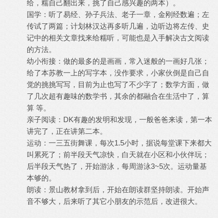
给，糯自己翻出来，挑了自己感兴趣的两本）。
国学：听了易经、孙子兵法、老子一章，金刚经数遍；左
传试了两篇；计划林汉达再多听几遍，边听边将左传、史
记中的相关文章找来给糯听，可能也是入手解决古文阅读
的方法。
幼小衔接：做的最多的是画画，常入迷般的一画好几张；
给了本苏教一上的写字本，没作要求，小家伙倒是自己自
觉的挑挑写写，目前为止也写了不少字了；数学方面，做
了几次超有趣味的数学书，其余的都融合在生活中了，算
算 等。
亲子阅读：DK有趣的发明和发现，一般爸爸来读，第一本
讲完了，正在讲第二本。
运动：一三五街舞课，每次1.5小时，据说每堂课下来都大
叫累死了；前半段天气凉快，白天就在小区和小伙伴玩；
后半段天气热了，开始游泳，每周游泳3~5次。运动量基
本够的。
朗读：景山教材拿到后，开始在朗读群坚持朗读。开始声
音不够大，后来听了其它小朋友的示范后，改进很大。