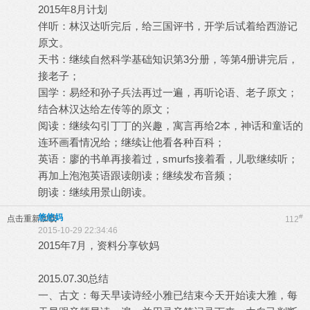
2015年8月计划
伴听：林汉达听完后，给三国评书，开学后试着给西游记
原文。
天书：继续自然科学基础知识第3分册，等第4册讲完后，
接老子；
国学：易经和孙子兵法再过一遍，再听论语、老子原文；
结合林汉达给左传等的原文；
阅读：继续勾引丁丁的兴趣，寓言再给2本，神话和童话的
连环画看情况给；继续让他看各种百科；
英语：廖的书单再接着过，smurfs接着看，儿歌继续听；
再加上泡泡英语跟读朗读；继续发布音频；
朗读：继续用景山朗读。
悠悠妈
#
点击重新加载
112
2015-10-29 22:34:46
2015年7月，资料分享钦妈
2015.07.30总结
一、古文：每天早读诗经小雅已结束今天开始读大雅，每