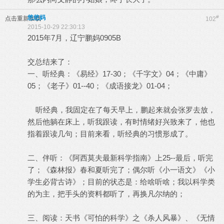
悠悠妈
#
点击重新加载
102
2015-10-29 22:30:13
2015年7月，辽宁鹏妈0905B
交总结来了：
一、听经典：《易经》17-30；《千字文》04；《中庸》
05；《老子》01--40；《成语接龙》01-04；
听经典，我固定在了每天早上，鹏起来就会张罗去放，
然后他躺在床上，听我跟读，有时情绪好兴致来了，他也
指着跟读几句；目前来看，听经典的习惯形成了。
二、伴听：《阿西莫夫最新科学指南》上25--最后，听完
了；《森林报》春和夏听完了；偶尔听《小一语文》《小
学生必背古诗》；目前的状态是：给啥听啥；我以科学类
的为主，把手头的资料都听了，再换凡尔纳的；
三、阅读：天书《可怕的科学》之《杀人风暴》、《无情