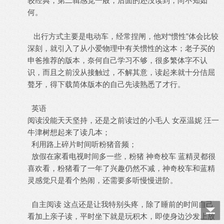
较经典，第二辑感觉一般，后面的还没读到，尚不知如
何。
出行方式主要是电动车，经常捏闸，他对“惯性”体会比较
深刻，就引入了从小爱物理中有关惯性的这本；老子买的
申爸推荐的版本，奈何自己学习不够，很多繁体字不认
识，而且之前没从接触过，不解其意，读起来就十分佶屈
聱牙，得下载简体版本的自己先读熟悉了才行。
英语
阅读没能天天坚持，还是之前读过的小毛人 女巫温妮 汪一
牛津树想起来了读几本；
利用路上碎片时间听粉猪音频；
放假在家看电视时间多一些，粉猪 神奇校车 蓝精灵都很
喜欢看，粉猪看了一年了兴趣仍然不减，神奇校车和蓝精
灵感觉只是看个热闹，还需要多听慢慢进阶。
自主阅读 这点还是让我特别头疼，除了睡前的时间自己
看加上亲子读，平时坐下就是玩积木，即使身边沙发上放