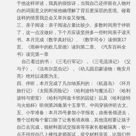
于他这样评述，我真的很惊讶，当我自己还停留在人物对
白的词面意义的时候他确理解了背后更深层的意境。碰着
这样的情景我总会又举兴奋又惭愧。
三、亲子阅读：亲子阅读占量比较少。多数时间用于伴听
了，这一点没做好，下个月应该坚持多一些时间亲子读天
书。本月完成《数学真好玩》、《数学司令》读倒第17
页、《雨林中的欧几里德》读到第二章。《汽车百科全
书》读完第一章
自己看过的书：《三毛行军记》，《三毛流浪记》《父
与子》。《法布尔昆虫记》，《幼儿园启蒙读物：晚安月
亮》绝对以读图为主。
四、伴听，本月完成了凡尔纳系列的：《机器岛》《环月
旅行记》《太阳系历险记》《哈利波特与魔法石》《哈利
波特与密室》《哈利与阿兹卡班的囚徒》以及《哈利波特
与火焰杯》听倒第26集第十五章节。中间穿插伴听古文。
五、小学准备：本月25号参加小学报名，由爸爸领进去，
整个过程每个窗口除了让爸爸填表格，其他流程要让孩子
自己去完成，领材料面试交报表等等家长都被隔离，钦一
点不扭捏自己上楼找老师面试，提交材料等等，比我们想