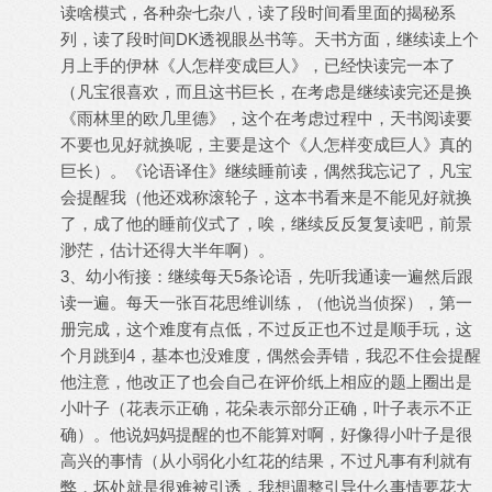
读啥模式，各种杂七杂八，读了段时间看里面的揭秘系
DK
列，读了段时间
透视眼丛书等。天书方面，继续读上个
月上手的伊林《人怎样变成巨人》，已经快读完一本了
（凡宝很喜欢，而且这书巨长，在考虑是继续读完还是换
《雨林里的欧几里德》，这个在考虑过程中，天书阅读要
不要也见好就换呢，主要是这个《人怎样变成巨人》真的
巨长）。《论语译住》继续睡前读，偶然我忘记了，凡宝
会提醒我（他还戏称滚轮子，这本书看来是不能见好就换
了，成了他的睡前仪式了，唉，继续反反复复读吧，前景
渺茫，估计还得大半年啊）。
3
5
、幼小衔接：继续每天
条论语，先听我通读一遍然后跟
读一遍。每天一张百花思维训练，（他说当侦探），第一
册完成，这个难度有点低，不过反正也不过是顺手玩，这
4
个月跳到
，基本也没难度，偶然会弄错，我忍不住会提醒
他注意，他改正了也会自己在评价纸上相应的题上圈出是
小叶子（花表示正确，花朵表示部分正确，叶子表示不正
确）。他说妈妈提醒的也不能算对啊，好像得小叶子是很
高兴的事情（从小弱化小红花的结果，不过凡事有利就有
弊，坏处就是很难被引诱，我想调整引导什么事情要花大