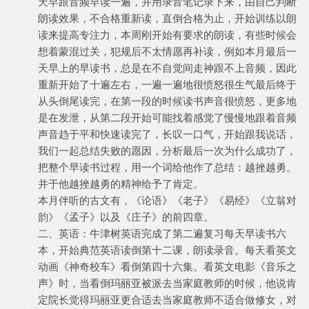
天早跟音频早读一遍，并用录音笔记录下来，由自己判断
朗读效果，不合格重新读，直倒合格为止，开始训练以朗
读来提高专注力，本周刚开始有要求的朗读，有些时候会
想着蒙混过关，犯规后不太情愿再补读，例如本月最后一
天早上的早读书，总是在不自觉间走神跟不上音频，因此
重新开始了十遍左右，一遍一遍地很愤怒很生气最后终于
从头倒尾读完，在第一段的时候读书声音很愤怒，更多地
是在发泄，从第二段开始可能找着感觉了慢慢地跟着音频
声音趋于平和快速读完了，长叹一口气，开始跟我说话，
我们一起总结失败的愿因，分析最后一次为什么成功了，
把整个早读书过程，用一个词给他作了总结：越挫越勇。
并于他越挫越勇的精神给予了肯定。
本月伴听的古文有，《论语》《老子》《易经》《立翁对
韵》《孟子》以及《庄子》的前四章。
二、英语：牛津树英语完成了第二遍复习每天早读书六
本，开始典范英语读倒第十二课，朗读录音。每天看英文
动画《神奇校车》看倒第四十六集。看英文电影《音乐之
声》时，当看倒玛丽亚被派去当家庭教师的时候，他说肯
定院长觉得玛丽亚更合适去当家庭教师不适合做修女，对