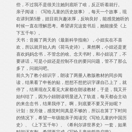
些，不过我不是很关注她到底听了啥，反正听着就行。
亲子阅读：《写给儿童的历史故事》，每天一个故事，现
在讲到第5册，妞目前兴趣浓厚，反响良好，能感觉她听的
时候一直在理解思考。希望讲完这套书后，她能接受《上
下五千年》。
天书：音频了两天的《最新科学指南》，小妞实在不喜
欢，所以就开始人肉《荷马史诗》。果然啊，小妞还是更
喜欢妈妈念书，不管念的啥。念天书时，和小妞说了，不
要讲话，可是小妞还是控制不住的要问问题，管不了那么
多了，问就问吧。
前久为了教小妞识字，朗读了两册人教版教材的同步阅
读，结果看了申爸的贴，想想不想把识字课自己上了，就
停了，结果现在又看见大家都在朗读教材，于是，我又开
始纠结了，因为小妞朗读明显进入了轨道，每天都会主动
的来念念书，结果我停了。啊，到底要不要又开始呢？
计划：按月做，感觉时间真是不够的，所以在算了下时间
的情况下，希望一年级能亲子阅读完《写给儿童的中国历
史》、《上下五千年》、《希利尔讲世界史》一套，如果
时间还有剩，希望再完成《写给儿童的哲学启蒙》