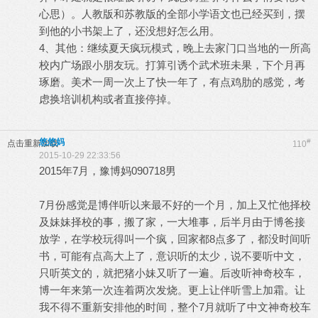
心思）。人教版和苏教版的全部小学语文也已经买到，摆
到他的小书架上了，还没想好怎么用。
4
、其他：继续夏天疯玩模式，晚上去家门口当地的一所高
校内广场跟小朋友玩。打算引诱个武术班未果，下个月再
琢磨。美术一周一次上了快一年了，有点鸡肋的感觉，考
虑换培训机构或者直接停掉。
悠悠妈
#
点击重新加载
110
2015-10-29 22:33:56
2015年7月，豫博妈090718男
7月份感觉是博伴听以来最不好的一个月，加上又忙他择校
及妹妹择校的事，搬了家，一大堆事，后半月由于博爸接
放学，在学校玩得叫一个疯，回家都8点多了，都没时间听
书，可能有点高大上了，意识听的太少，说不要听中文，
只听英文的，就把猪小妹又听了一遍。后改听神奇校车，
博一年来第一次连着两次发烧。更上让伴听雪上加霜。让
我不得不重新安排他的时间，整个7月就听了中文神奇校车