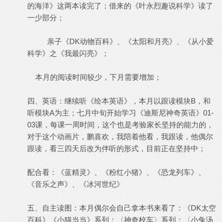
的海洋》这两本读完了；借来的《叶永烈趣说科学》读了
一少部分；
亲子《DK动物百科》、《太阳和月亮》、《从小爱
科学》之《我最闪亮》；
本月的阅读时间较少，下月需要增加；
四、英语：继续听《绘本英语》，本月以跟读模块B，和
听模块A为主；七月中旬开始学习《迪斯尼神奇英语》01-
03课，每课一周时间，这个也是考验家长坚持的能力的，
对于这个动画片，鹏喜欢，我陪着他看，我跟读，他偶尔
跟读，看三四天后改为伴听的形式，目前正在坚持中；
配合看：《蓝精灵》、《粉红小猪》、《恐龙列车》、
《音乐之声》、《冰河世纪》
五、自主读图：本月偶尔会自己拿本书来看了：《DK太空
百科》《小猫当当》系列；〈神奇校车〉系列；〈小兔汤