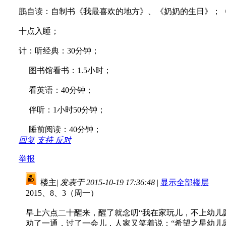
鹏自读：自制书《我最喜欢的地方》、《奶奶的生日》；
十点入睡；
计：听经典：30分钟；
图书馆看书：1.5小时；
看英语：40分钟；
伴听：1小时50分钟；
睡前阅读：40分钟；
回复
支持
反对
举报
楼主
|
发表于 2015-10-19 17:36:48
|
显示全部楼层
2015、8、3（周一）
早上六点二十醒来，醒了就念叨“我在家玩儿，不上幼儿
劝了一通，过了一会儿，人家又笑着说：“希望之星幼儿