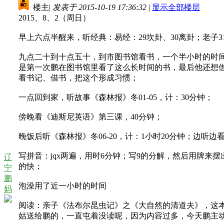
楼主
|
发表于 2015-10-19 17:36:32
|
显示全部楼层
2015、8、2（周日）
早上六点半醒来，听经典：易经：29坎卦、30离卦；老子31-4
九点二十到十点五十，到市图书馆看书，一个半小时的时间
是第一次鹏在图书馆里看了这么长时间的书，最后他还想
看书记、借书，把这个形成习惯；
一点回到家，听故事《森林报》冬01-05，计：30分钟；
傍晚看《迪斯尼英语》第三课，40分钟；
晚饭后听《森林报》冬06-20，计：1小时20分钟；边听
写拼音：jqx两遍，用时6分钟；写9的分解，然后用牌
辽
的快；
宁
鹏
泡澡用了近一小时的时间
妈
阅读：亲子《法布尔昆虫记》之《大自然的清道夫》，这
姑送给鹏的，一直屯着没读呢，因为内容过多，今天鹏主