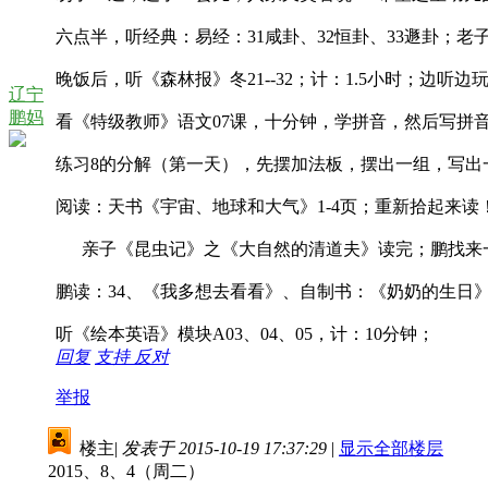
六点半，听经典：易经：31咸卦、32恒卦、33遯卦；老子41
晚饭后，听《森林报》冬21--32；计：1.5小时；边听边
辽宁
鹏妈
看《特级教师》语文07课，十分钟，学拼音，然后写拼
练习8的分解（第一天），先摆加法板，摆出一组，写出
阅读：天书《宇宙、地球和大气》1-4页；重新拾起来读
亲子《昆虫记》之《大自然的清道夫》读完；鹏找来一
鹏读：34、《我多想去看看》、自制书：《奶奶的生日
听《绘本英语》模块A03、04、05，计：10分钟；
回复
支持
反对
举报
楼主
|
发表于 2015-10-19 17:37:29
|
显示全部楼层
2015、8、4（周二）