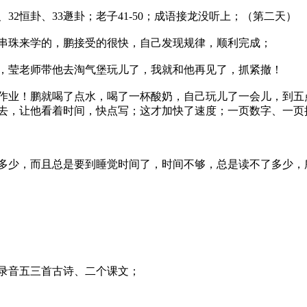
32恒卦、33遯卦；老子41-50；成语接龙没听上；（第二天）
串珠来学的，鹏接受的很快，自己发现规律，顺利完成；
，莹老师带他去淘气堡玩儿了，我就和他再见了，抓紧撤！
作业！鹏就喝了点水，喝了一杯酸奶，自己玩儿了一会儿，到五
去，让他看着时间，快点写；这才加快了速度；一页数字、一页
多少，而且总是要到睡觉时间了，时间不够，总是读不了多少，
，录音五三首古诗、二个课文；