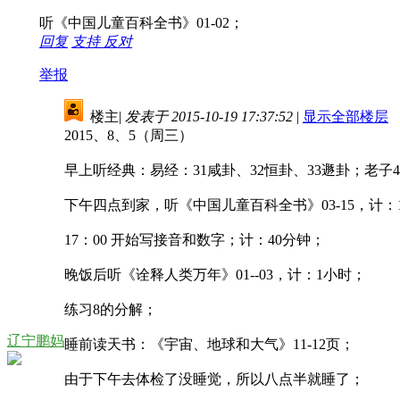
听《中国儿童百科全书》01-02；
回复
支持
反对
举报
楼主
|
发表于 2015-10-19 17:37:52
|
显示全部楼层
2015、8、5（周三）
早上听经典：易经：31咸卦、32恒卦、33遯卦；老子
下午四点到家，听《中国儿童百科全书》03-15，计：
17：00 开始写接音和数字；计：40分钟；
晚饭后听《诠释人类万年》01--03，计：1小时；
练习8的分解；
辽宁鹏妈
睡前读天书：《宇宙、地球和大气》11-12页；
由于下午去体检了没睡觉，所以八点半就睡了；