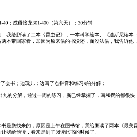
0；成语接龙301-400（第六天）；30分钟
，我给鹏读了二本《昆虫记》，一本科学绘本、《迪斯尼读本：
借两本带回家看，却因为原来借的书没还，而没法借，我告诉他
边看了会书；边玩儿；边写了点拼音和练习9的分解；
来摆出九的分解，通过一周的练习，鹏已经掌握了，写和摆的都很
本书是鹏找来的，原因是上午在图书馆，我给鹏读了两本《最美
动让我给他读，看来是到了阅读此书的时候了。