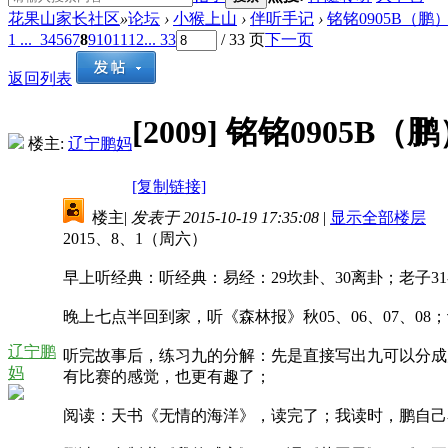
花果山家长社区
»
论坛
›
小猴上山
›
伴听手记
›
铭铭0905B（
1 ...
3
4
5
6
7
8
9
10
11
12
... 33
/ 33 页
下一页
返回列表
[2009]
铭铭0905B
楼主:
辽宁鹏妈
[复制链接]
楼主
|
发表于 2015-10-19 17:35:08
|
显示全部楼层
2015、8、1（周六）
早上听经典：听经典：易经：29坎卦、30离卦；老子31-4
晚上七点半回到家，听《森林报》秋05、06、07、
辽宁鹏
听完故事后，练习九的分解：先是直接写出九可以分成
妈
有比赛的感觉，也更有趣了；
阅读：天书《无情的海洋》，读完了；我读时，鹏自己