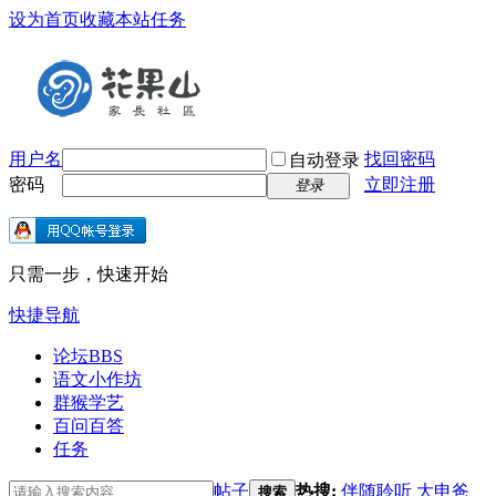
设为首页
收藏本站
任务
用户名
找回密码
自动登录
密码
立即注册
登录
只需一步，快速开始
快捷导航
论坛
BBS
语文小作坊
群猴学艺
百问百答
任务
帖子
热搜:
伴随聆听
大申爸
搜索