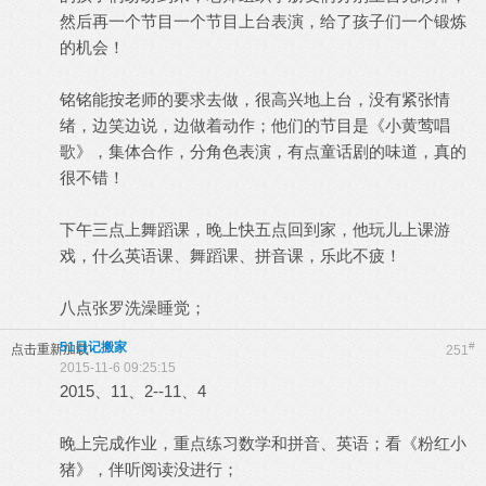
然后再一个节目一个节目上台表演，给了孩子们一个锻炼
的机会！
铭铭能按老师的要求去做，很高兴地上台，没有紧张情
绪，边笑边说，边做着动作；他们的节目是《小黄莺唱
歌》，集体合作，分角色表演，有点童话剧的味道，真的
很不错！
下午三点上舞蹈课，晚上快五点回到家，他玩儿上课游
戏，什么英语课、舞蹈课、拼音课，乐此不疲！
八点张罗洗澡睡觉；
51日记搬家
#
点击重新加载
251
2015-11-6 09:25:15
2015、11、2--11、4
晚上完成作业，重点练习数学和拼音、英语；看《粉红小
猪》，伴听阅读没进行；