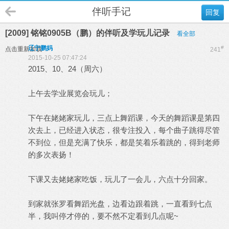
伴听手记
回复
[2009] 铭铭0905B（鹏）的伴听及学玩儿记录
看全部
辽宁鹏妈
#
点击重新加载
241
2015-10-25 07:47:24
2015、10、24（周六）
上午去学业展览会玩儿；
下午在姥姥家玩儿，三点上舞蹈课，今天的舞蹈课是第四
次去上，已经进入状态，很专注投入，每个曲子跳得尽管
不到位，但是充满了快乐，都是笑着乐着跳的，得到老师
的多次表扬！
下课又去姥姥家吃饭，玩儿了一会儿，六点十分回家。
到家就张罗看舞蹈光盘，边看边跟着跳，一直看到七点
半，我叫停才停的，要不然不定看到几点呢~