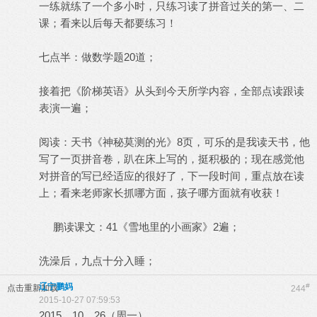
一练就练了一个多小时，只练习读了拼音过关的第一、二
课；看来以后每天都要练习！
七点半：做数学题20道；
接着把《阶梯英语》从头到今天所学内容，全部点读跟读
表演一遍；
阅读：天书《神秘莫测的光》8页，可乐的是我读天书，他
写了一页拼音卷，趴在床上写的，挺积极的；现在感觉他
对拼音的写已经适应的很好了，下一段时间，重点放在读
上；看来老师家长抓哪方面，孩子哪方面就有收获！
鹏读课文：41《雪地里的小画家》2遍；
洗澡后，九点十分入睡；
辽宁鹏妈
#
点击重新加载
244
2015-10-27 07:59:53
2015、10、26（周一）