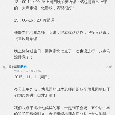
13：00-14：00 补上周四晚的英语课；铭也是自己上课
的，大声跟读，做游戏，表现很好！
15：00--16：20 舞蹈课
他能专注地看老师，听讲，跟着模仿动作，很投入认真，
很喜欢舞蹈课！
晚上姥姥过生日，回到家快七点了，啥也没进行，八点洗
澡睡觉了；
辽宁鹏妈
#
点击重新加载
250
2015-11-2 10:21:09
2015、11、1（周日）
今天上午九点，幼儿园的口才老师组织各个幼儿园的孩子
们到园外进行口才汇演！
我们八点半搭小七妈妈的车，一起到了会场，五个幼儿园
的孩子们纷纷到来，老师组织小朋友们分别上台先彩排，