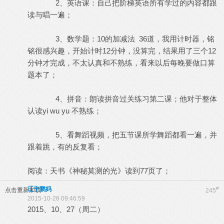
2、英语课：自己把阶梯英语所有学过的内容都跟
读与唱一遍；
3、数学题：10的加减法 36道，我用计时器，铭
铭很感兴趣，开始计时12分钟，没算完，结果用了三个12
分钟才完成，不太认真和不熟练，看来以后每晚要做口算
题本了；
4、拼音：朗读拼音过关练习第二课；他对于整体
认读yi wu yu 不熟练；
5、看舞蹈视频，把五节课所学舞蹈都看一遍，并
跟着跳，有的反复看；
阅读：天书《神秘莫测的光》读到77页了；
辽宁鹏妈
#
点击重新加载
245
2015-10-28 09:46:59
2015、10、27（周二）