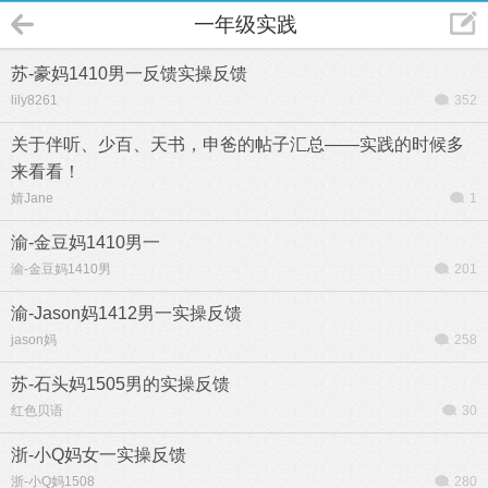
一年级实践
苏-豪妈1410男一反馈实操反馈
lily8261
352
关于伴听、少百、天书，申爸的帖子汇总——实践的时候多
来看看！
婧Jane
1
渝-金豆妈1410男一
渝-金豆妈1410男
201
渝-Jason妈1412男一实操反馈
jason妈
258
苏-石头妈1505男的实操反馈
红色贝语
30
浙-小Q妈女一实操反馈
浙-小Q妈1508
280