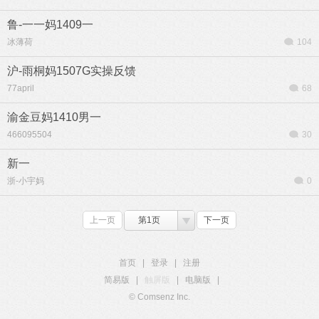
鲁-一一妈1409一
冰薄荷
104
沪-雨桐妈1507G实操反馈
77april
68
渝金豆妈1410男一
466095504
30
新一
浙-小宇妈
0
上一页
第1页
下一页
首页
|
登录
|
注册
简易版
|
触屏版
|
电脑版
|
© Comsenz Inc.