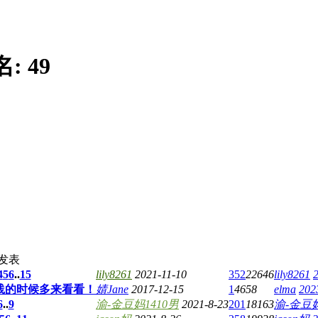
名:
49
发表
4
5
6
..
15
lily8261
2021-11-10
352
22646
lily8261
践的时候多来看看！
婧Jane
2017-12-15
1
4658
elma
202
6
..
9
渝-金豆妈1410男
2021-8-23
201
18163
渝-金豆妈