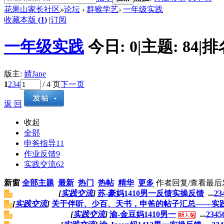
花果山家长社区
»
论坛
›
群猴学艺
›
一年级实践
收藏本版
(
1
)
|
订阅
一年级实践
今日:
0
|
主题:
84
|
排
版主:
婧Jane
1
2
3
4
/ 4 页
下一页
返 回
收起
全部
申爸指导
11
作业反馈
9
实践交流
62
新窗
全部主题
最新
热门
热帖
精华
更多
作者
回复/查看
最后
[
实践交流
]
苏-豪妈1410男一反馈实操反馈
...
2
3
[
实践交流
]
关于伴听、少百、天书，申爸的帖子汇总——实
[
实践交流
]
渝-金豆妈1410男一
...
2
3
4
5