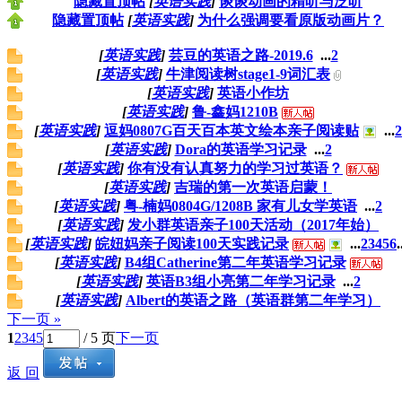
隐藏置顶帖
[
英语实践
]
谈谈动画的精听与泛听
隐藏置顶帖
[
英语实践
]
为什么强调要看原版动画片？
[
英语实践
]
芸豆的英语之路-2019.6
...
2
[
英语实践
]
牛津阅读树stage1-9词汇表
[
英语实践
]
英语小作坊
[
英语实践
]
鲁-鑫妈1210B
[
英语实践
]
逗妈0807G百天百本英文绘本亲子阅读贴
...
2
[
英语实践
]
Dora的英语学习记录
...
2
[
英语实践
]
你有没有认真努力的学习过英语？
[
英语实践
]
吉瑞的第一次英语启蒙！
[
英语实践
]
粤-楠妈0804G/1208B 家有儿女学英语
...
2
[
英语实践
]
发小群英语亲子100天活动（2017年始）
[
英语实践
]
皖妞妈亲子阅读100天实践记录
...
2
3
4
5
6
.
[
英语实践
]
B4组Catherine第二年英语学习记录
[
英语实践
]
英语B3组小亮第二年学习记录
...
2
[
英语实践
]
Albert的英语之路（英语群第二年学习）
下一页 »
1
2
3
4
5
/ 5 页
下一页
返 回