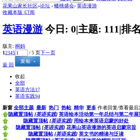
花果山家长社区
»
论坛
›
蟠桃盛会
›
英语漫游
收藏本版
|
订阅
英语漫游
今日:
0
|
主题:
111
|
排名
版主:
桐妈
1
2
3
4
5
/ 5 页
下一页
返 回
收起
全部
英语方法
17
英语实践
94
新窗
全部主题
最新
热门
热帖
精华
更多
作者
回复/查看
最后
隐藏置顶帖
[
英语实践
]
英语绘本活动第一年总结与第二年展
隐藏置顶帖
[
英语实践
]
用绘本来英语启蒙的好处
隐藏置顶帖
[
英语实践
]
花果山英语漫游的英语启蒙宗旨
隐藏置顶帖
[
英语实践
]
英文书的精读与泛读