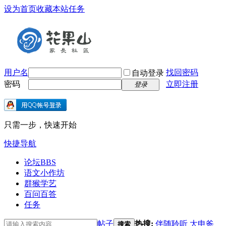
设为首页
收藏本站
任务
用户名
找回密码
自动登录
密码
立即注册
登录
只需一步，快速开始
快捷导航
论坛
BBS
语文小作坊
群猴学艺
百问百答
任务
帖子
热搜:
伴随聆听
大申爸
搜索