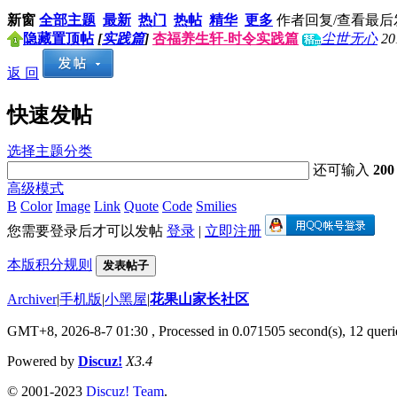
新窗
全部主题
最新
热门
热帖
精华
更多
作者
回复/查看
最后
隐藏置顶帖
[
实践篇
]
杏福养生轩-时令实践篇
尘世无心
20
返 回
快速发帖
选择主题分类
还可输入
200
高级模式
B
Color
Image
Link
Quote
Code
Smilies
您需要登录后才可以发帖
登录
|
立即注册
本版积分规则
发表帖子
Archiver
|
手机版
|
小黑屋
|
花果山家长社区
GMT+8, 2026-8-7 01:30
, Processed in 0.071505 second(s), 12 querie
Powered by
Discuz!
X3.4
© 2001-2023
Discuz! Team
.