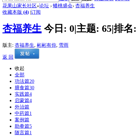
花果山家长社区
»
论坛
›
蟠桃盛会
›
杏福养生
收藏本版
(
4
)
|
订阅
杏福养生
今日:
0
|
主题:
65
|
排名
版主:
杏福养生
,
彬彬有你
,
雪雨
返 回
收起
全部
功法篇
20
膳食篇
30
实践篇
4
启蒙篇
4
外治篇
中药篇
1
案例篇
助拳篇
5
随言篇
1