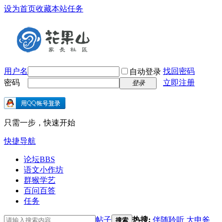
设为首页
收藏本站
任务
用户名
找回密码
自动登录
密码
立即注册
登录
只需一步，快速开始
快捷导航
论坛
BBS
语文小作坊
群猴学艺
百问百答
任务
帖子
热搜:
伴随聆听
大申爸
搜索