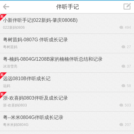
伴听手记
小新伴听手记(022新妈-肇庆0806B)
022新妈0806
494
粤树苗妈-0807G 伴听成长记录
粤树苗妈
27
粤-楠妈-0804G/1208B家的楠楠伴听总结和记录
冰清雪亮
37
远远0810B伴听成长记
远妈
58
浙-欢喜妈0803伴听及成长记录
浙-欢喜妈0803
503
粤--米米0804G伴听成长记录
粤米米妈0804G
207