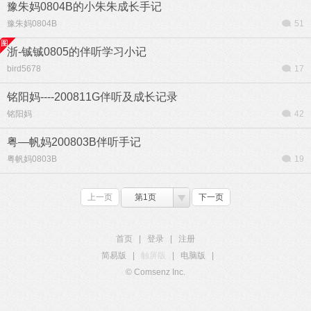
豫朱妈0804B的小朱朱成长手记
豫朱妈0804B
51
浙-铖铖0805的伴听学习小记
bird5678
17
铭阳妈----200811G伴听及成长记录
铭阳妈
42
粤—帆妈200803B伴听手记
粤帆妈0803B
19
上一页
第1页
下一页
首页
|
登录
|
注册
简易版
|
触屏版
|
电脑版
|
© Comsenz Inc.