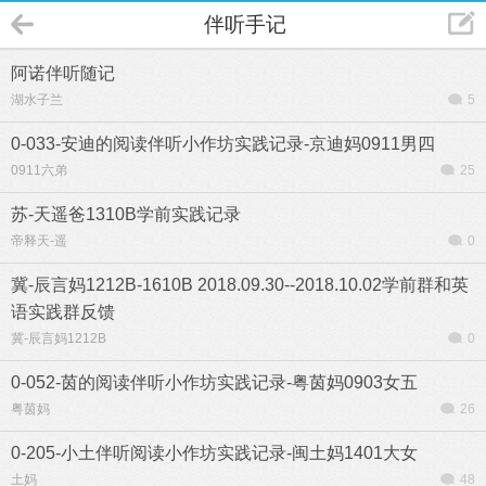
伴听手记
阿诺伴听随记
湖水子兰
5
0-033-安迪的阅读伴听小作坊实践记录-京迪妈0911男四
0911六弟
25
苏-天遥爸1310B学前实践记录
帝释天-遥
0
冀-辰言妈1212B-1610B 2018.09.30--2018.10.02学前群和英
语实践群反馈
冀-辰言妈1212B
0
0-052-茵的阅读伴听小作坊实践记录-粤茵妈0903女五
粤茵妈
26
0-205-小土伴听阅读小作坊实践记录-闽土妈1401大女
土妈
48