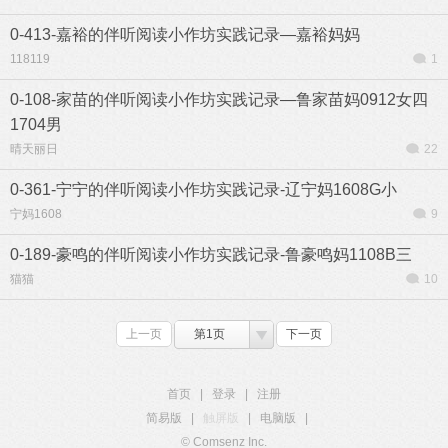
0-413-嘉裕的伴听阅读小作坊实践记录—嘉裕妈妈
118119
1
0-108-家苗的伴听阅读小作坊实践记录—鲁家苗妈0912女四
1704男
晴天丽日
22
0-361-宁宁的伴听阅读小作坊实践记录-辽宁妈1608G小
宁妈1608
9
0-189-豪鸣的伴听阅读小作坊实践记录-鲁豪鸣妈1108B三
猫猫
10
上一页
第1页
下一页
首页
|
登录
|
注册
简易版
|
触屏版
|
电脑版
|
© Comsenz Inc.