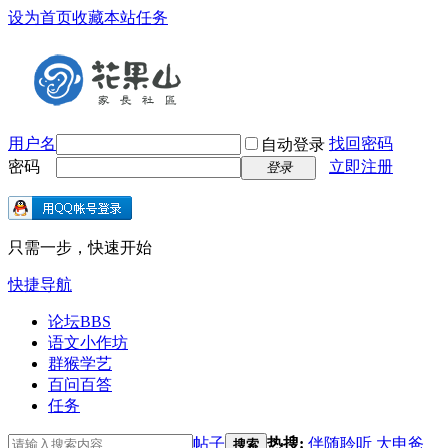
设为首页
收藏本站
任务
用户名
找回密码
自动登录
密码
立即注册
登录
只需一步，快速开始
快捷导航
论坛
BBS
语文小作坊
群猴学艺
百问百答
任务
帖子
热搜:
伴随聆听
大申爸
搜索