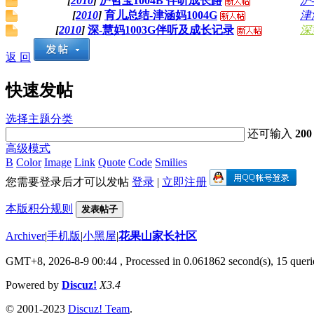
[
2010
]
沪哲宝1004B 伴听成长路
沪
[
2010
]
育儿总结-津涵妈1004G
津
[
2010
]
深-慧妈1003G伴听及成长记录
深
返 回
快速发帖
选择主题分类
还可输入
200
高级模式
B
Color
Image
Link
Quote
Code
Smilies
您需要登录后才可以发帖
登录
|
立即注册
本版积分规则
发表帖子
Archiver
|
手机版
|
小黑屋
|
花果山家长社区
GMT+8, 2026-8-9 00:44
, Processed in 0.061862 second(s), 15 querie
Powered by
Discuz!
X3.4
© 2001-2023
Discuz! Team
.