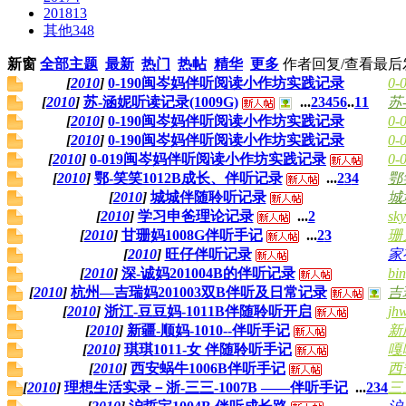
2018
13
其他
348
新窗
全部主题
最新
热门
热帖
精华
更多
作者
回复/查看
最后
[
2010
]
0-190闽岑妈伴听阅读小作坊实践记录
0
[
2010
]
苏-涵妮听读记录(1009G)
...
2
3
4
5
6
..
11
苏
[
2010
]
0-190闽岑妈伴听阅读小作坊实践记录
0
[
2010
]
0-190闽岑妈伴听阅读小作坊实践记录
0
[
2010
]
0-019闽岑妈伴听阅读小作坊实践记录
0
[
2010
]
鄂-笑笑1012B成长、伴听记录
...
2
3
4
鄂
[
2010
]
城城伴随聆听记录
城城
[
2010
]
学习申爸理论记录
...
2
sk
[
2010
]
甘珊妈1008G伴听手记
...
2
3
珊
[
2010
]
旺仔伴听记录
家
[
2010
]
深-诚妈201004B的伴听记录
bi
[
2010
]
杭州—吉瑞妈201003双B伴听及日常记录
吉
[
2010
]
浙江-豆豆妈-1011B伴随聆听开启
jh
[
2010
]
新疆-顺妈-1010--伴听手记
新
[
2010
]
琪琪1011-女 伴随聆听手记
嘎
[
2010
]
西安蜗牛1006B伴听手记
西
[
2010
]
理想生活实录－浙-三三-1007B ——伴听手记
...
2
3
4
三