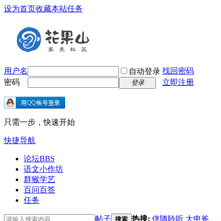
设为首页
收藏本站
任务
用户名
找回密码
自动登录
密码
立即注册
登录
只需一步，快速开始
快捷导航
论坛
BBS
语文小作坊
群猴学艺
百问百答
任务
帖子
热搜:
伴随聆听
大申爸
搜索