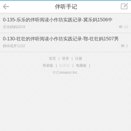
伴听手记
0-135-乐乐的伴听阅读小作坊实践记录-冀乐妈1506中
乐乐妈妈2019
12
0-130-壮壮的伴听阅读小作坊实践记录-鄂-壮壮妈1507男
静待花开1122
2
首页
|
登录
|
注册
简易版
|
触屏版
|
电脑版
|
© Comsenz Inc.