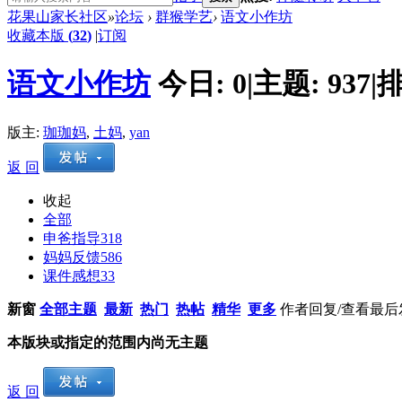
花果山家长社区
»
论坛
›
群猴学艺
›
语文小作坊
收藏本版
(
32
)
|
订阅
语文小作坊
今日:
0
|
主题:
937
|
排
版主:
珈珈妈
,
土妈
,
yan
返 回
收起
全部
申爸指导
318
妈妈反馈
586
课件感想
33
新窗
全部主题
最新
热门
热帖
精华
更多
作者
回复/查看
最后
本版块或指定的范围内尚无主题
返 回