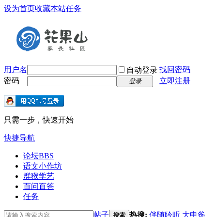
设为首页
收藏本站
任务
用户名
找回密码
自动登录
密码
立即注册
登录
只需一步，快速开始
快捷导航
论坛
BBS
语文小作坊
群猴学艺
百问百答
任务
帖子
热搜:
伴随聆听
大申爸
搜索