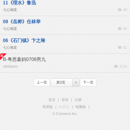
11《理水》鲁迅
七心海棠
48
08《岳桦》任林举
七心海棠
45
06《石门镇》卞之琳
七心海棠
51
B-粤恩蓁妈0708男九
nikitawoo
1134
上一页
第3页
下一页
首页
|
登录
|
注册
简易版
|
触屏版
|
电脑版
|
© Comsenz Inc.