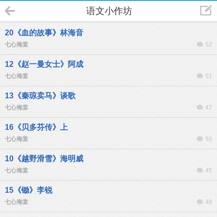
语文小作坊
20《血的故事》林海音
七心海棠
52
12《赵一曼女士》阿成
七心海棠
51
13《秦琼卖马》谈歌
七心海棠
47
16《贝多芬传》上
七心海棠
50
10《越野滑雪》海明威
七心海棠
45
15《锄》李锐
七心海棠
48