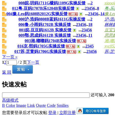
008皖-玥妈1711G檬妈1109G实操反馈
...
2
xiaoq
012粤-豆妈1707B乐1204B实操反馈
...
2
3
4
5
6
..
8
粤-乐
004豫-Leo妈1608B2012G实操反馈
...
2
3
4
5
6
..
14
豫-Le
000沪-浩妈0808B蓝妈1611G实操反馈
...
2
沪-浩妈
006鲁-小雨妈1702B 实操反馈
...
2
3
4
5
6
..
18
林林
001皖-豆豆妈1612B 实操反馈
...
2
3
4
5
6
豆宝
009鄂-思成妈1612B 实操反馈
...
2
3
4
5
6
..
11
思思
003湘-嘟嘟妈1704B实操反馈
湘-嘟
016京-熙妈1705G实操反馈
...
2
3
4
5
xyc05
017苏-芷萱妈1706G实操反馈
...
2
3
4
5
6
苏-芷
下一页 »
1
2
/ 2 页
下一页
返 回
快速发帖
还可输入
200
高级模式
B
Color
Image
Link
Quote
Code
Smilies
您需要登录后才可以发帖
登录
|
立即注册