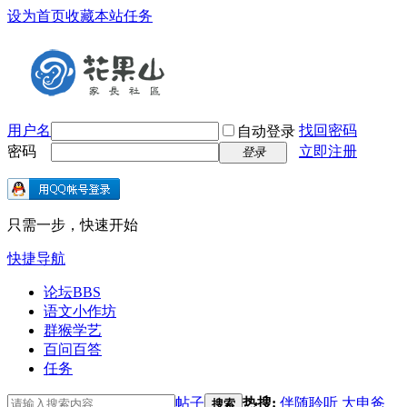
设为首页
收藏本站
任务
用户名
找回密码
自动登录
密码
立即注册
登录
只需一步，快速开始
快捷导航
论坛
BBS
语文小作坊
群猴学艺
百问百答
任务
帖子
热搜:
伴随聆听
大申爸
搜索