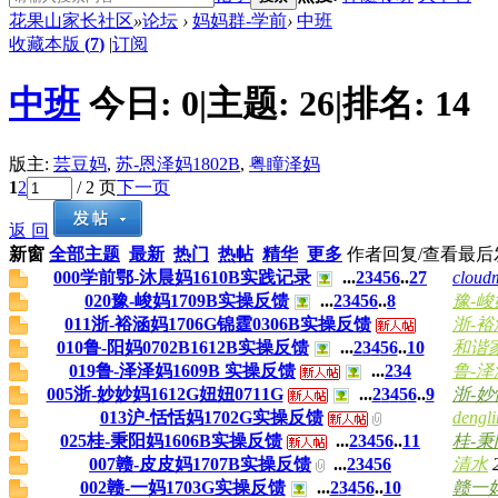
花果山家长社区
»
论坛
›
妈妈群-学前
›
中班
收藏本版
(
7
)
|
订阅
中班
今日:
0
|
主题:
26
|
排名:
14
版主:
芸豆妈
,
苏-恩泽妈1802B
,
粤瞳泽妈
1
2
/ 2 页
下一页
返 回
新窗
全部主题
最新
热门
热帖
精华
更多
作者
回复/查看
最后
000学前鄂-沐晨妈1610B实践记录
...
2
3
4
5
6
..
27
clou
020豫-峻妈1709B实操反馈
...
2
3
4
5
6
..
8
豫-峻
011浙-裕涵妈1706G锦霆0306B实操反馈
浙-裕
010鲁-阳妈0702B1612B实操反馈
...
2
3
4
5
6
..
10
和谐
019鲁-泽泽妈1609B 实操反馈
...
2
3
4
鲁-泽
005浙-妙妙妈1612G妞妞0711G
...
2
3
4
5
6
..
9
浙-妙
013沪-恬恬妈1702G实操反馈
dengl
025桂-秉阳妈1606B实操反馈
...
2
3
4
5
6
..
11
桂-秉
007赣-皮皮妈1707B实操反馈
...
2
3
4
5
6
清水
002赣-一妈1703G实操反馈
...
2
3
4
5
6
..
10
赣一妈