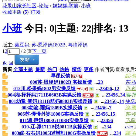
花果山家长社区
»
论坛
›
妈妈群-学前
›
小班
收藏本版
(
5
)
|
订阅
小班
今日:
0
|
主题:
22
|
排名:
13
版主:
芸豆妈
,
苏-恩泽妈1802B
,
粤瞳泽妈
1
2
/ 2 页
下一页
返 回
新窗
全部主题
最新
热门
热帖
精华
更多
作者
回复/查看
最后
早课反馈
皖-包
000苏-恩泽妈1802B 实操反馈
...
2
3
苏-恩
012川-松果妈1802男实操反馈
...
2
3
4
5
6
..
12
川-松
004湘-择择妈1711B0603B实操反馈
...
2
3
4
5
6
..
34
湘-择
001幼豫-智妈1811B航妈0803B实操反馈
...
2
3
4
5
6
..
14
快乐
003幼渝-雨妈1809B实操反馈
...
2
3
4
5
6
..
7
渝-雨
006苏-慢慢外婆1808G实操反馈
...
2
3
4
5
6
..
15
苏-慢
011湘-伊妈1803G1108B实操反馈
...
2
3
4
5
6
飞鸟
010-辽-添1711B悦0811B实操反馈
...
2
3
4
cym
003皖-右右妈1805B菲菲1108G实操反馈
...
2
3
4
皖-右