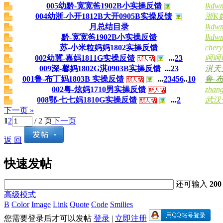
005幼黔-宽宽爸1902B小实操反馈
lkdw
004幼浙-小开1812B大开0905B实操反馈
浙K妈
月总结目录
lkdw
黔-宽宽爸1902B小实操反馈
lkdw
苏-小米粒妈妈1802实操反馈
cher
002幼冀-嘉妈1811G实操反馈
...
2
3
呵呵
009深-馨妈1802G淇0903B实操反馈
...
2
3
淇天大
001鲁-布丁妈1803B 实操反馈
...
2
3
4
5
6
..
10
鲁-
002粤-炫妈1710男实操反馈
zhan
008鄂-七七妈1810G实操反馈
...
2
武汉
下一页 »
1
2
/ 2 页
下一页
返 回
快速发帖
还可输入
200
高级模式
B
Color
Image
Link
Quote
Code
Smilies
您需要登录后才可以发帖
登录
|
立即注册