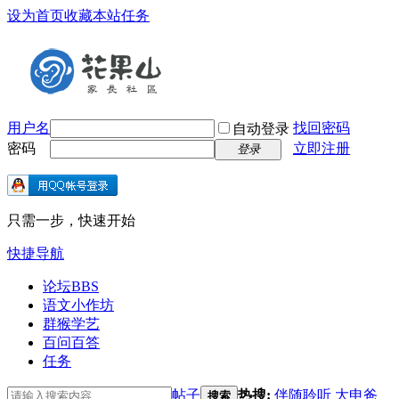
设为首页
收藏本站
任务
用户名
找回密码
自动登录
密码
立即注册
登录
只需一步，快速开始
快捷导航
论坛
BBS
语文小作坊
群猴学艺
百问百答
任务
帖子
热搜:
伴随聆听
大申爸
搜索