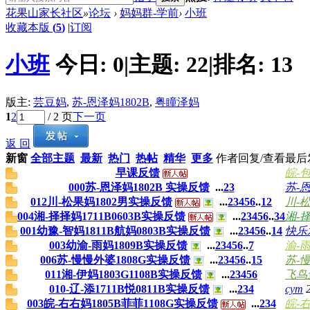
花果山家长社区
»
论坛
›
妈妈群-学前
›
小班
收藏本版
(
5
)
|
订阅
小班
今日:
0
|
主题:
22
|
排名:
13
版主:
芸豆妈
,
苏-恩泽妈1802B
,
粤瞳泽妈
1
2
/ 2 页
下一页
返 回
新窗
全部主题
最新
热门
热帖
精华
更多
作者
回复/查看
最后
早课反馈
皖-包
000苏-恩泽妈1802B 实操反馈
...
2
3
苏-恩
012川-松果妈1802男实操反馈
...
2
3
4
5
6
..
12
川-松
004湘-择择妈1711B0603B实操反馈
...
2
3
4
5
6
..
34
湘-择
001幼豫-智妈1811B航妈0803B实操反馈
...
2
3
4
5
6
..
14
快乐
003幼渝-雨妈1809B实操反馈
...
2
3
4
5
6
..
7
渝-雨
006苏-慢慢外婆1808G实操反馈
...
2
3
4
5
6
..
15
苏-慢
011湘-伊妈1803G1108B实操反馈
...
2
3
4
5
6
飞鸟
010-辽-添1711B悦0811B实操反馈
...
2
3
4
cym
003皖-右右妈1805B菲菲1108G实操反馈
...
2
3
4
皖-右