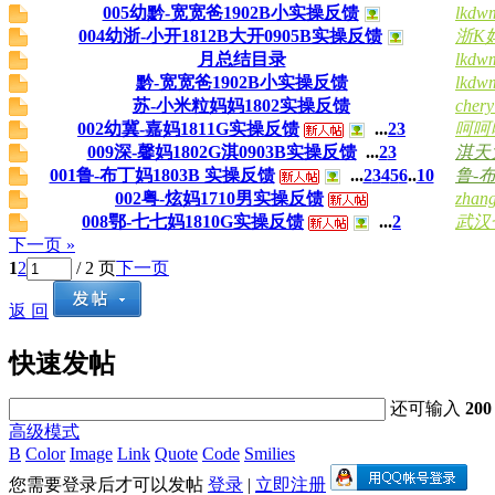
005幼黔-宽宽爸1902B小实操反馈
lkdw
004幼浙-小开1812B大开0905B实操反馈
浙K妈
月总结目录
lkdw
黔-宽宽爸1902B小实操反馈
lkdw
苏-小米粒妈妈1802实操反馈
cher
002幼冀-嘉妈1811G实操反馈
...
2
3
呵呵
009深-馨妈1802G淇0903B实操反馈
...
2
3
淇天大
001鲁-布丁妈1803B 实操反馈
...
2
3
4
5
6
..
10
鲁-
002粤-炫妈1710男实操反馈
zhan
008鄂-七七妈1810G实操反馈
...
2
武汉
下一页 »
1
2
/ 2 页
下一页
返 回
快速发帖
还可输入
200
高级模式
B
Color
Image
Link
Quote
Code
Smilies
您需要登录后才可以发帖
登录
|
立即注册