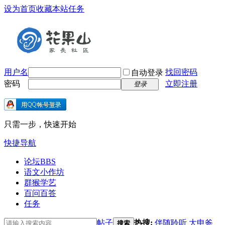
设为首页
收藏本站
任务
用户名
找回密码
自动登录
密码
立即注册
登录
只需一步，快速开始
快捷导航
论坛
BBS
语文小作坊
群猴学艺
百问百答
任务
帖子
热搜:
伴随聆听
大申爸
搜索