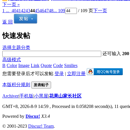
下一页 »
1 ...
40
41
42
43
44
45
46
47
48
... 109
/ 109 页
下一页
返 回
快速发帖
选择主题分类
还可输入
200
高级模式
B
Color
Image
Link
Quote
Code
Smilies
您需要登录后才可以发帖
登录
|
立即注册
本版积分规则
发表帖子
Archiver
|
手机版
|
小黑屋
|
花果山家长社区
GMT+8, 2026-8-9 14:59
, Processed in 0.058208 second(s), 11 querie
Powered by
Discuz!
X3.4
© 2001-2023
Discuz! Team
.