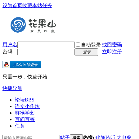
设为首页
收藏本站
任务
用户名
找回密码
自动登录
密码
立即注册
登录
只需一步，快速开始
快捷导航
论坛
BBS
语文小作坊
群猴学艺
百问百答
任务
帖子
热搜:
伴随聆听
大申爸
搜索