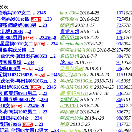
发表
欣瑜妈1007女二
...
2
3
4
5
jing_8384
2018-4-25
107
108
鲁然妈0901女四
...
2
3
暖暖馨月
2018-6-23
72
7451
四鄂-蜻蜓妈0808男
...
2
3
蜻蜓妈
2018-1-17
72
7578
龙儿妈1203B
...
2
粤龙儿妈
2018-1-16
48
5874
0805男四
...
2
3
4
5
6
..
8
冀田田妈
2018-1-22
176
170
苏星星妈0910女二
...
2
3
4
bluexiaohan
2018-1-22
99
8004
86暑假实践反馈
...
2
皖海宝妈妈1001B
2018-5-29
27
4756
践记录-冀田田妈0805B
...
2
冀田田妈
2018-7-7
38
4778
0暑假实践反馈
...
2
3
4
瑜Jane
2018-5-6
91
1052
妈1006男
...
2
3
又是起风时
2018-8-1
59
6588
1103G1603B
...
2
3
4
5
皖-元妈1103G
2018-4-23
115
112
践记录-粤田妈0610G五
...
2
粤-田妈0610G五
2018-7-11
41
5005
粤田妈0610G五
...
2
3
4
5
粤-田妈0610G五
2018-4-25
103
983
录-闽菓妈0911男二
...
2
3
闽-菓妈0911B
2018-7-18
53
6223
-闽点妈0603G六
...
2
3
4
如歌行板
2018-5-21
86
9101
10女
...
2
3
4
5
6
..
9
zzl091021
2018-1-20
204
172
录-苏陶妈1002男二
...
2
3
陶妈自修
2018-7-16
50
6772
皖妞妞妈1004女
...
2
3
4
皖妞妈1004
2018-1-20
98
8857
靖妈0709G
...
2
3
半夏
2018-5-25
74
7723
践记录-金妈08女四12男大
...
2
3
yynn520vip
2018-6-30
66
5989