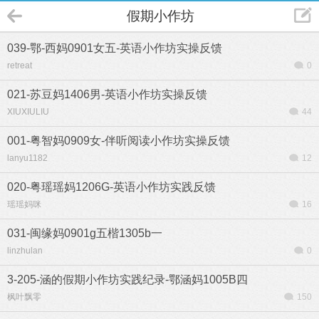
假期小作坊
039-鄂-西妈0901女五-英语小作坊实操反馈
retreat
0
021-苏豆妈1406男-英语小作坊实操反馈
XIUXIULIU
44
001-粤智妈0909女-伴听阅读小作坊实操反馈
lanyu1182
12
020-粤瑶瑶妈1206G-英语小作坊实践反馈
瑶瑶妈咪
16
031-闽缘妈0901g五楷1305b一
linzhulan
0
3-205-涵的假期小作坊实践纪录-鄂涵妈1005B四
枫叶飘零
150