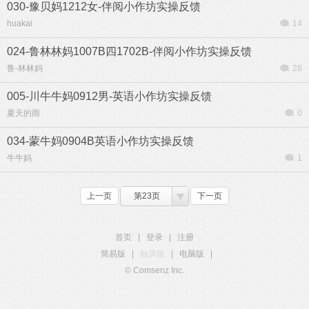
030-豫贝妈1212女-伴阅小作坊实操反馈
huakai
14
024-鲁林林妈1007B四1702B-伴阅小作坊实操反馈
鲁-林林妈
28
005-川牛牛妈0912男-英语小作坊实操反馈
夏天的雨
0
034-蒙牛妈0904B英语小作坊实操反馈
牛牛妈
1
上一页
第23页
下一页
首页
|
登录
|
注册
简易版
|
触屏版
|
电脑版
|
© Comsenz Inc.