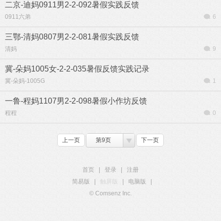
二京-迪妈0911男2-2-092暑假实践反馈
0911六弟
6
三鄂-清妈0807男2-2-081暑假实践反馈
清妈
9
冀-朵妈1005女-2-2-035暑假反馈实践记录
冀-朵妈-1005G
1
一鲁-程妈1107男2-2-098暑假小作坊反馈
程程
0
上一页
第9页
下一页
首页
|
登录
|
注册
简易版
|
触屏版
|
电脑版
|
© Comsenz Inc.