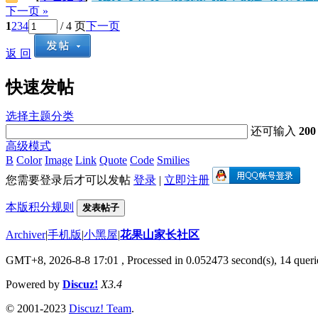
下一页 »
1
2
3
4
/ 4 页
下一页
返 回
快速发帖
选择主题分类
还可输入
200
高级模式
B
Color
Image
Link
Quote
Code
Smilies
您需要登录后才可以发帖
登录
|
立即注册
本版积分规则
发表帖子
Archiver
|
手机版
|
小黑屋
|
花果山家长社区
GMT+8, 2026-8-8 17:01
, Processed in 0.052473 second(s), 14 querie
Powered by
Discuz!
X3.4
© 2001-2023
Discuz! Team
.