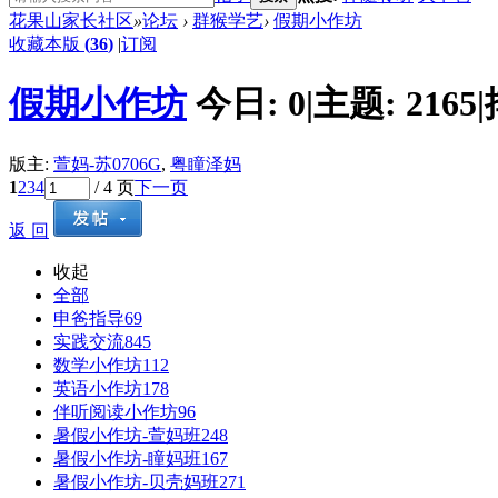
花果山家长社区
»
论坛
›
群猴学艺
›
假期小作坊
收藏本版
(
36
)
|
订阅
假期小作坊
今日:
0
|
主题:
2165
|
版主:
萱妈-苏0706G
,
粤瞳泽妈
1
2
3
4
/ 4 页
下一页
返 回
收起
全部
申爸指导
69
实践交流
845
数学小作坊
112
英语小作坊
178
伴听阅读小作坊
96
暑假小作坊-萱妈班
248
暑假小作坊-瞳妈班
167
暑假小作坊-贝壳妈班
271