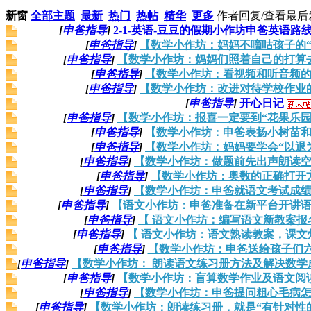
新窗
全部主题
最新
热门
热帖
精华
更多
作者
回复/查看
最后
[
申爸指导
]
2-1-英语-豆豆的假期小作坊申爸英语路线
[
申爸指导
]
【数学小作坊：妈妈不嘀咕孩子的“现象”】
[
申爸指导
]
【数学小作坊：妈妈们照着自己的打算去实现就好
[
申爸指导
]
【数学小作坊：看视频和听音频的时间】-
[
申爸指导
]
【数学小作坊：改进对待学校作业的态度】-
[
申爸指导
]
开心日记
[
申爸指导
]
【数学小作坊：报喜一定要到“花果乐园”总群去
[
申爸指导
]
【数学小作坊：申爸表扬小树苗和好好】-
[
申爸指导
]
【数学小作坊：妈妈要学会“以退为进”】-
[
申爸指导
]
【数学小作坊：做题前先出声朗读空白题目】
[
申爸指导
]
【数学小作坊：奥数的正确打开方式】--
[
申爸指导
]
【数学小作坊：申爸就语文考试成绩划重点】
[
申爸指导
]
【语文小作坊：申爸准备在新平台开讲语文课件制
[
申爸指导
]
【 语文小作坊：编写语文新教案报名情况】
[
申爸指导
]
【 语文小作坊：语文熟读教案，课文烂熟于胸
[
申爸指导
]
【数学小作坊：申爸送给孩子们六一礼
[
申爸指导
]
【数学小作坊： 朗读语文练习册方法及解决数学成绩问题
[
申爸指导
]
【数学小作坊：盲算数学作业及语文阅读理解答疑
[
申爸指导
]
【数学小作坊：申爸提问粗心毛病怎么办？】
[
申爸指导
]
【数学小作坊：朗读练习册，就是“有针对性的”阅读理