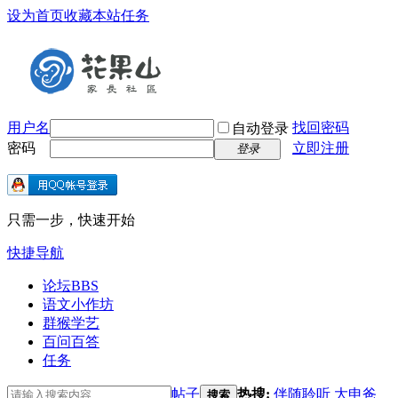
设为首页
收藏本站
任务
用户名
找回密码
自动登录
密码
立即注册
登录
只需一步，快速开始
快捷导航
论坛
BBS
语文小作坊
群猴学艺
百问百答
任务
帖子
热搜:
伴随聆听
大申爸
搜索