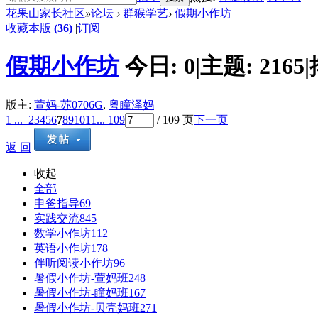
花果山家长社区
»
论坛
›
群猴学艺
›
假期小作坊
收藏本版
(
36
)
|
订阅
假期小作坊
今日:
0
|
主题:
2165
|
版主:
萱妈-苏0706G
,
粤瞳泽妈
1 ...
2
3
4
5
6
7
8
9
10
11
... 109
/ 109 页
下一页
返 回
收起
全部
申爸指导
69
实践交流
845
数学小作坊
112
英语小作坊
178
伴听阅读小作坊
96
暑假小作坊-萱妈班
248
暑假小作坊-瞳妈班
167
暑假小作坊-贝壳妈班
271