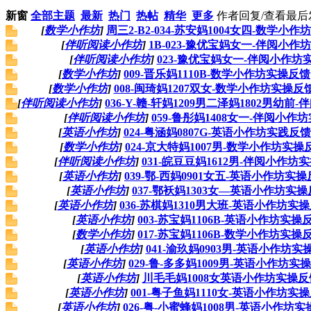
新窗
全部主题
最新
热门
热帖
精华
更多
作者
回复/查看
最后
[
数学小作坊
]
周三2-B2-034-苏安妈1004女四-数学小
[
伴听阅读小作坊
]
1B-023-豫优宝妈女一-伴阅小作
[
伴听阅读小作坊
]
023-豫优宝妈女一-伴阅小作坊
[
数学小作坊
]
009-晋乐妈1110B-数学小作坊实操反馈
[
数学小作坊
]
008-闽琦妈1207双女-数学小作坊实操反
[
伴听阅读小作坊
]
036-Y-赣-轩妈1209男二泽妈1802男幼
[
伴听阅读小作坊
]
059-鲁彤妈1408女一-伴阅小作
[
英语小作坊
]
024-粤涵妈0807G-英语小作坊实践反馈
[
数学小作坊
]
024-京大特妈1007男-数学小作坊实操
[
伴听阅读小作坊
]
031-皖豆豆妈1612男-伴阅小作坊
[
英语小作坊
]
039-鄂-西妈0901女五-英语小作坊实
[
英语小作坊
]
037-鄂袄妈1303女―英语小作坊实
[
英语小作坊
]
036-苏棋妈1310男大班-英语小作坊实
[
英语小作坊
]
003-苏宝妈1106B-英语小作坊实操
[
数学小作坊
]
017-苏宝妈1106B-数学小作坊实操
[
英语小作坊
]
041-渝玖妈0903男-英语小作坊实
[
英语小作坊
]
029-鲁-多多妈1009男-英语小作坊实
[
英语小作坊
]
川毛毛妈1008女英语小作坊实操反
[
英语小作坊
]
001-粤子鱼妈1110女-英语小作坊实
[
英语小作坊
]
026-粤-小蜜蜂妈1008男-英语小作坊