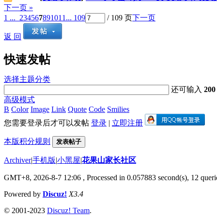
下一页 »
1 ...
2
3
4
5
6
7
8
9
10
11
... 109
/ 109 页
下一页
返 回
快速发帖
选择主题分类
还可输入
200
高级模式
B
Color
Image
Link
Quote
Code
Smilies
您需要登录后才可以发帖
登录
|
立即注册
本版积分规则
发表帖子
Archiver
|
手机版
|
小黑屋
|
花果山家长社区
GMT+8, 2026-8-7 12:06
, Processed in 0.057883 second(s), 12 querie
Powered by
Discuz!
X3.4
© 2001-2023
Discuz! Team
.