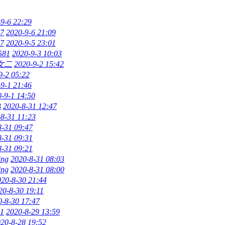
9-6 22:29
7
2020-9-6 21:09
7
2020-9-5 23:01
581
2020-9-3 10:03
女二
2020-9-2 15:42
9-2 05:22
9-1 21:46
-9-1 14:50
B
2020-8-31 12:47
8-31 11:23
8-31 09:47
8-31 09:31
8-31 09:21
ing
2020-8-31 08:03
ing
2020-8-31 08:00
020-8-30 21:44
20-8-30 19:11
0-8-30 17:47
1
2020-8-29 13:59
20-8-28 19:52