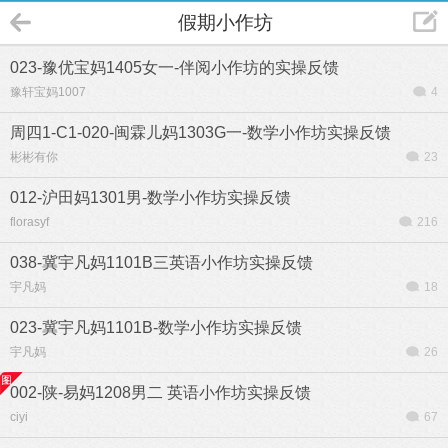
假期小作坊
023-豫优宝妈1405女一-伴阅小作坊的实操反馈
豫轩宝妈1007
4
周四1-C1-020-闽霖儿妈1303G一-数学小作坊实操反馈
彬彬有你
23
012-沪田妈1301男-数学小作坊实操反馈
florasyf
216
038-冀宇凡妈1101B三英语小作坊实操反馈
宇凡妈
18
023-冀宇凡妈1101B-数学小作坊实操反馈
宇凡妈
26
002-陕-易妈1208男二 英语小作坊实操反馈
ciyi
67