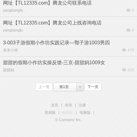
网址【TL12335.com】腾龙公司联系电话
yangbangfu
0
网址【TL12335.com】腾龙公司上线咨询电话
yangbangfu
0
3-003子游假期小作坊实践记录—鄂子游1003男四
东东小虎
478
甜甜的假期小作坊实操反馈-三京-甜甜妈1009女
甜甜妈
326
上一页
第1页
下一页
首页
|
登录
|
注册
简易版
|
触屏版
|
电脑版
|
© Comsenz Inc.