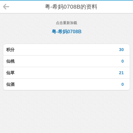
粤-希妈0708B的资料
点击重新加载
粤-希妈0708B
积分
30
仙桃
0
仙草
21
仙酒
0