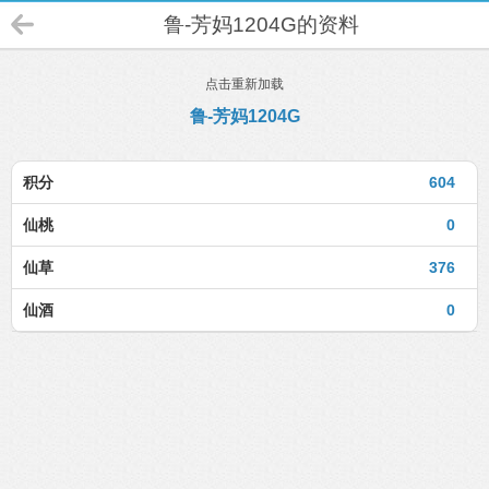
鲁-芳妈1204G的资料
点击重新加载
鲁-芳妈1204G
积分
604
仙桃
0
仙草
376
仙酒
0