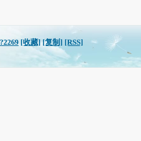
/?2269
[收藏]
[复制]
[RSS]