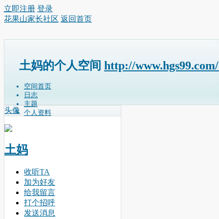
立即注册
登录
花果山家长社区
返回首页
土妈的个人空间
http://www.hgs99.com
空间首页
日志
主题
头像
个人资料
土妈
收听TA
加为好友
给我留言
打个招呼
发送消息