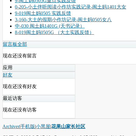
9-闽土妈0505G重点实践反馈
0-205-小土伴听阅读小作坊实践记录-闽土妈1401大女
9-019闽土妈0505 实践反馈
3-160-大土的假期小作坊记录-闽土妈0505女八
中-030 闽土妈1401G (天书记录）
8-019闽土妈0505G （大土实践反馈）
留言板
全部
现在还没有留言
应用
好友
现在还没有好友
最近访客
现在还没有访客
Archiver
|
手机版
|
小黑屋
|
花果山家长社区