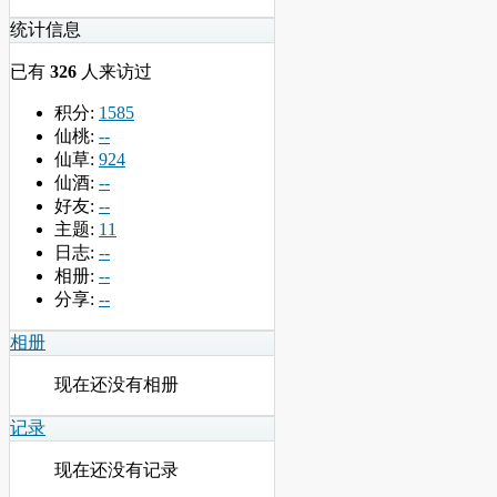
统计信息
已有
326
人来访过
积分:
1585
仙桃:
--
仙草:
924
仙酒:
--
好友:
--
主题:
11
日志:
--
相册:
--
分享:
--
相册
现在还没有相册
记录
现在还没有记录