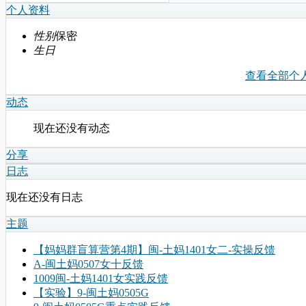
个人资料
性别
保密
生日
查看全部个
动态
现在还没有动态
分享
日志
现在还没有日志
主题
【妈妈群盲算营第4期】闽-土妈1401女二-实操反馈
A-闽土妈0507女十反馈
1009闽-土妈1401女实践反馈
【实验】9-闽土妈0505G