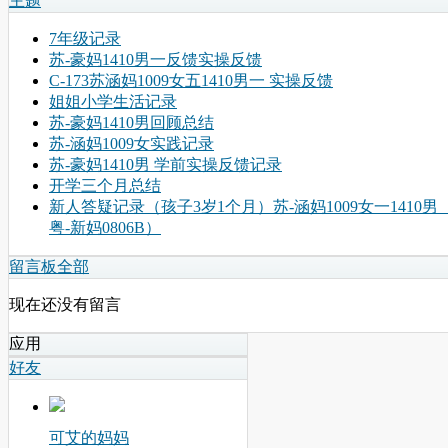
主题
7年级记录
苏-豪妈1410男一反馈实操反馈
C-173苏涵妈1009女五1410男一 实操反馈
姐姐小学生活记录
苏-豪妈1410男回顾总结
苏-涵妈1009女实践记录
苏-豪妈1410男 学前实操反馈记录
开学三个月总结
新人答疑记录（孩子3岁1个月）苏-涵妈1009女一1410男
粤-新妈0806B）
留言板
全部
现在还没有留言
应用
好友
可艾的妈妈