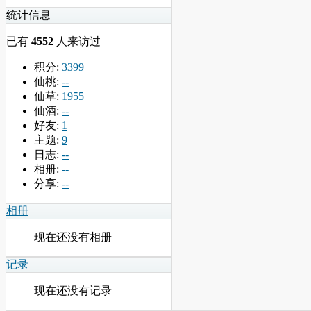
统计信息
已有
4552
人来访过
积分:
3399
仙桃:
--
仙草:
1955
仙酒:
--
好友:
1
主题:
9
日志:
--
相册:
--
分享:
--
相册
现在还没有相册
记录
现在还没有记录