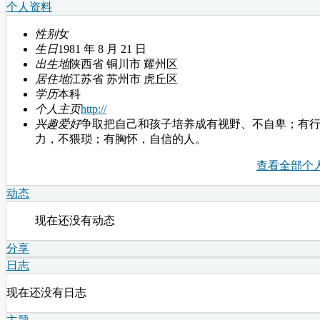
个人资料
性别
女
生日
1981 年 8 月 21 日
出生地
陕西省 铜川市 耀州区
居住地
江苏省 苏州市 虎丘区
学历
本科
个人主页
http://
兴趣爱好
争取把自己和孩子培养成有视野、不自卑；有
力，不猥琐；有胸怀，自信的人。
查看全部个
动态
现在还没有动态
分享
日志
现在还没有日志