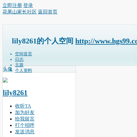
立即注册
登录
花果山家长社区
返回首页
lily8261的个人空间
http://www.hgs99.
空间首页
日志
主题
头像
个人资料
lily8261
收听TA
加为好友
给我留言
打个招呼
发送消息